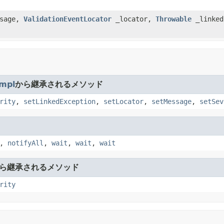
sage,
ValidationEventLocator
_locator,
Throwable
_linked
Impl
から継承されるメソッド
rity
,
setLinkedException
,
setLocator
,
setMessage
,
setSev
,
notifyAll
,
wait
,
wait
,
wait
ら継承されるメソッド
rity