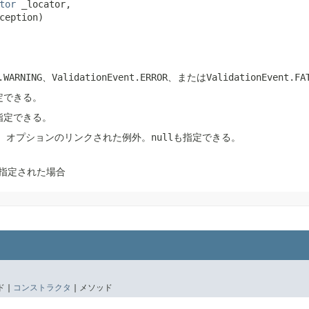
tor
 _locator,

ception)
t.WARNING、ValidationEvent.ERROR、またはValidationEvent.
定できる。
指定できる。
、オプションのリンクされた例外。nullも指定できる。
が指定された場合
 |
コンストラクタ
|
メソッド