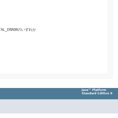
FATAL_ERRORのいずれか
Java™ Platform
Standard Edition 8