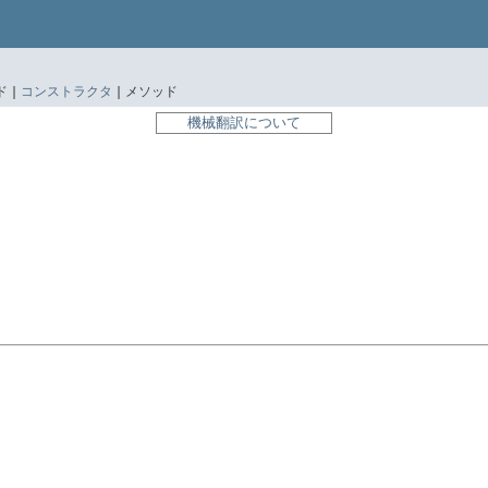
 |
コンストラクタ
|
メソッド
機械翻訳について