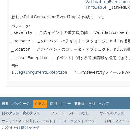
ValidationEventLoca
Throwable
 _linkedEx
新しいPrintConversionEventImplを作成します。
パラメータ:
_severity
- このイベントの重要度の値。
ValidationEven
_message
- このイベントのテキスト・メッセージ。nullも指
_locator
- このイベントのロケータ・オブジェクト。nullも
_linkedException
- イベントに関する追加情報を指定できる
例外:
IllegalArgumentException
- 不正なseverityフィールド
概要
パッケージ
クラス
使用
ツリー
非推奨
索引
ヘルプ
前のクラス
次のクラス
フレーム
フレームなし
すべてのクラス
サマリー:
ネスト済 |
フィールド |
コンストラクタ
|
メソッド
詳細:
フィールド
バグまたは機能を送信