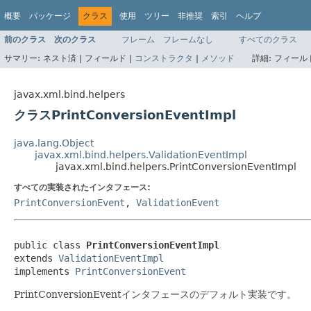
概要
パッケージ
クラス
使用
ツリー
非推奨
索引
ヘルプ
前のクラス
次のクラス
フレーム
フレームなし
すべてのクラス
サマリー:
ネスト済 |
フィールド |
コンストラクタ
|
メソッド
詳細:
フィールド
javax.xml.bind.helpers
クラスPrintConversionEventImpl
java.lang.Object
javax.xml.bind.helpers.ValidationEventImpl
javax.xml.bind.helpers.PrintConversionEventImpl
すべての実装されたインタフェース:
PrintConversionEvent
,
ValidationEvent
public class 
PrintConversionEventImpl
extends 
ValidationEventImpl
implements 
PrintConversionEvent
PrintConversionEventインタフェースのデフォルト実装です。