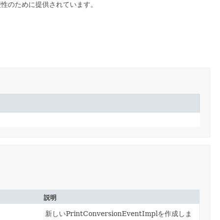
便性のために提供されています。
説明
新しいPrintConversionEventImplを作成しま