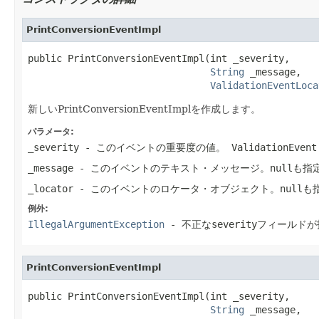
PrintConversionEventImpl
public PrintConversionEventImpl(int _severity,

String
 _message,

ValidationEventLoca
新しいPrintConversionEventImplを作成します。
パラメータ:
_severity
- このイベントの重要度の値。
ValidationEven
_message
- このイベントのテキスト・メッセージ。nullも指
_locator
- このイベントのロケータ・オブジェクト。nullも
例外:
IllegalArgumentException
- 不正なseverityフィールド
PrintConversionEventImpl
public PrintConversionEventImpl(int _severity,

String
 _message,
