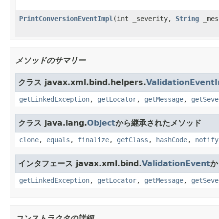
PrintConversionEventImpl
(int _severity,
String
_mes
メソッドのサマリー
クラス javax.xml.bind.helpers.
ValidationEvent
getLinkedException
,
getLocator
,
getMessage
,
getSeve
クラス java.lang.
Object
から継承されたメソッド
clone
,
equals
,
finalize
,
getClass
,
hashCode
,
notify
インタフェース javax.xml.bind.
ValidationEvent
か
getLinkedException
,
getLocator
,
getMessage
,
getSeve
コンストラクタの詳細