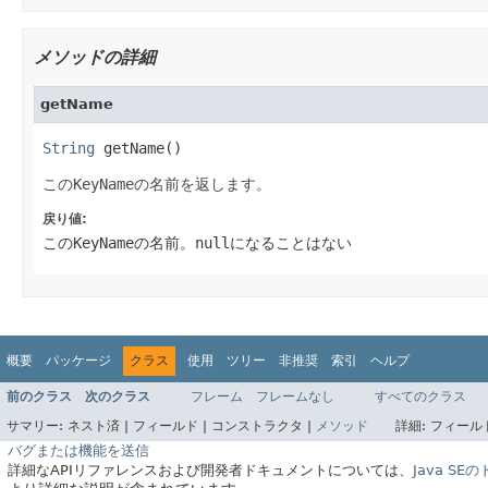
メソッドの詳細
getName
String
 getName()
この
KeyName
の名前を返します。
戻り値:
この
KeyName
の名前。
null
になることはない
概要
パッケージ
クラス
使用
ツリー
非推奨
索引
ヘルプ
前のクラス
次のクラス
フレーム
フレームなし
すべてのクラス
サマリー:
ネスト済 |
フィールド |
コンストラクタ |
メソッド
詳細:
フィールド
バグまたは機能を送信
詳細なAPIリファレンスおよび開発者ドキュメントについては、
Java S