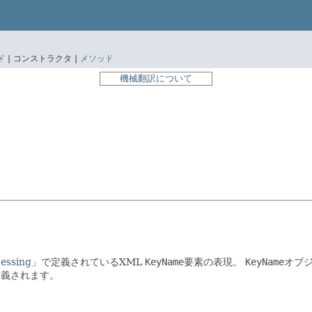
 |
コンストラクタ |
メソッド
機械翻訳について
essing
」で定義されているXML
KeyName
要素の表現。
KeyName
オブ
定義されます。