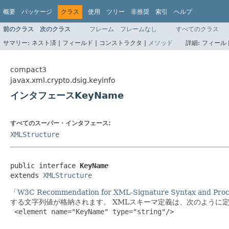
概要
パッケージ
クラス
使用
ツリー
非推奨
索引
ヘルプ
前のクラス
次のクラス
フレーム
フレームなし
すべてのクラス
サマリー:
ネスト済 |
フィールド |
コンストラクタ |
メソッド
詳細:
フィールド
compact3
javax.xml.crypto.dsig.keyinfo
インタフェースKeyName
すべてのスーパー・インタフェース:
XMLStructure
public interface 
KeyName
extends 
XMLStructure
「
W3C Recommendation for XML-Signature Syntax and Proc
する文字列値が格納されます。
XMLスキーマ定義は、次のように
 <element name="KeyName" type="string"/>
