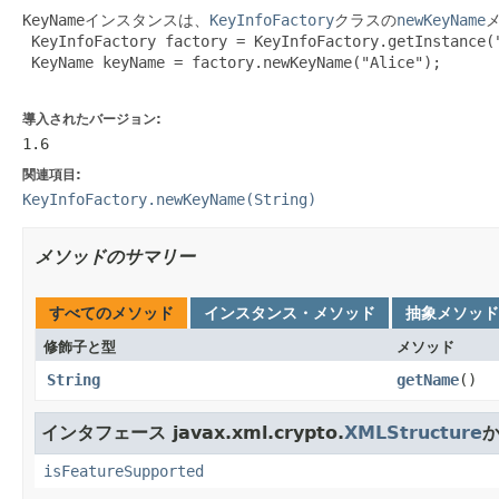
KeyName
インスタンスは、
KeyInfoFactory
クラスの
newKeyName
 KeyInfoFactory factory = KeyInfoFactory.getInstance("
 KeyName keyName = factory.newKeyName("Alice");

導入されたバージョン:
1.6
関連項目:
KeyInfoFactory.newKeyName(String)
メソッドのサマリー
すべてのメソッド
インスタンス・メソッド
抽象メソッド
修飾子と型
メソッド
String
getName
()
インタフェース javax.xml.crypto.
XMLStructure
isFeatureSupported