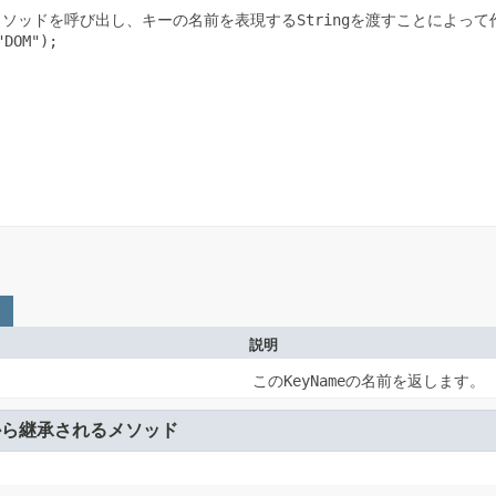
メソッドを呼び出し、キーの名前を表現する
String
を渡すことによって
DOM");

説明
この
KeyName
の名前を返します。
から継承されるメソッド