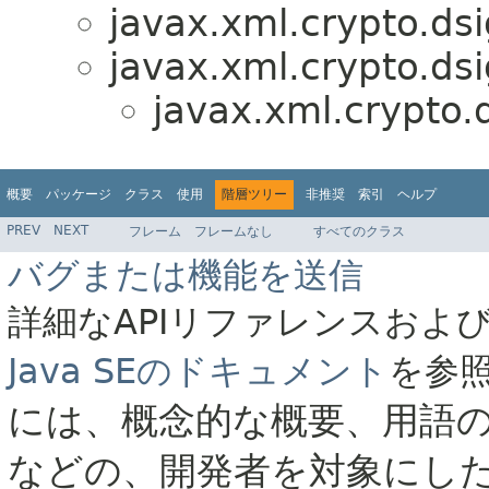
javax.xml.crypto.dsi
javax.xml.crypto.dsi
javax.xml.crypto.
概要
パッケージ
クラス
使用
階層ツリー
非推奨
索引
ヘルプ
PREV
NEXT
フレーム
フレームなし
すべてのクラス
バグまたは機能を送信
詳細なAPIリファレンスおよ
Java SEのドキュメント
を参
には、概念的な概要、用語
などの、開発者を対象にし