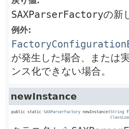
戻り値:
SAXParserFactor
例外:
FactoryConfiguration
が発生した場合、または
ンス化できない場合。
newInstance
public static 
SAXParserFactory
 newInstance(
String
 f
ClassLoa