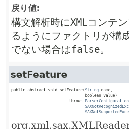
戻り値:
構文解析時にXMLコンテ
るようにファクトリが構成
でない場合はfalse。
setFeature
public abstract void setFeature(
String
 name,

                                boolean value)

                         throws 
ParserConfiguration
SAXNotRecognizedExc
SAXNotSupportedExce
org.xml.sax.XMLR