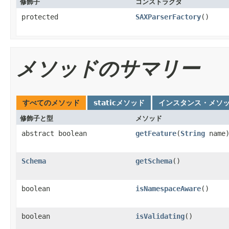
修飾子
コンストラクタ
protected
SAXParserFactory
()
メソッドのサマリー
すべてのメソッド
staticメソッド
インスタンス・メソ
修飾子と型
メソッド
abstract boolean
getFeature
(
String
name
Schema
getSchema
()
boolean
isNamespaceAware
()
boolean
isValidating
()