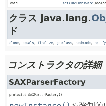
void
setXIncludeAware
(boole
クラス java.lang.
Ob
ド
clone
,
equals
,
finalize
,
getClass
,
hashCode
,
notify
コンストラクタの詳細
SAXParserFactory
protected SAXParserFactory()
newInstance()
を強制的に