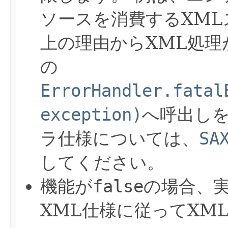
ソースを消費するXML
上の理由からXML処
の
ErrorHandler.fatal
exception)
へ呼出し
ラ仕様については、
SA
してください。
機能が
false
の場合、
XML仕様に従ってXM