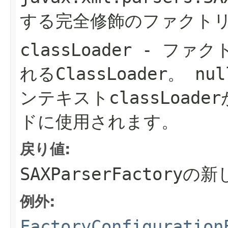
する完全修飾のファクト
classLoader
- ファク
れる
ClassLoader
。
nul
ンテキストclassLoa
ドに使用されます。
戻り値:
SAXParserFactory
の新
例外:
FactoryConfiguration