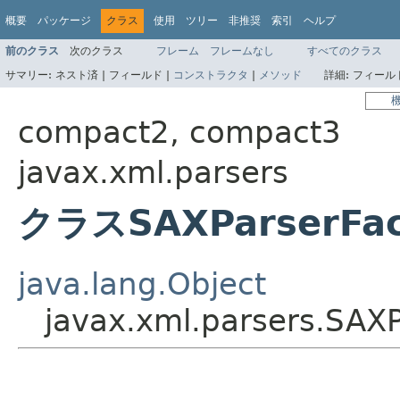
概要
パッケージ
クラス
使用
ツリー
非推奨
索引
ヘルプ
前のクラス
次のクラス
フレーム
フレームなし
すべてのクラス
サマリー:
ネスト済 |
フィールド |
コンストラクタ
|
メソッド
詳細:
フィールド
compact2, compact3
javax.xml.parsers
クラスSAXParserFac
java.lang.Object
javax.xml.parsers.SAXP