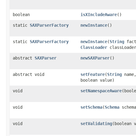
boolean
isXIncludeAware
()
static
SAXParserFactory
newInstance
()
static
SAXParserFactory
newInstance
(
String
fact
ClassLoader
classLoade
abstract
SAXParser
newSAXParser
()
abstract void
setFeature
(
String
name
boolean value)
void
setNamespaceAware
(bool
void
setSchema
(
Schema
schema
void
setValidating
(boolean 