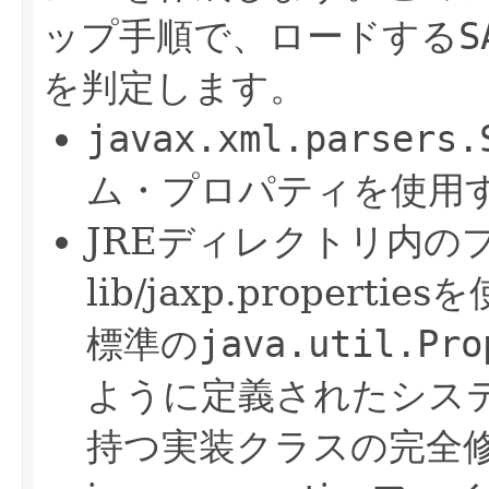
ップ手順で、ロードする
S
を判定します。
javax.xml.parsers.
ム・プロパティを使用
JREディレクトリ内の
lib/jaxp.properti
標準の
java.util.Pr
ように定義されたシス
持つ実装クラスの完全