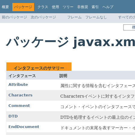
概要
パッケージ
クラス
使用
ツリー
非推奨
索引
ヘルプ
前のパッケージ
次のパッケージ
フレーム
フレームなし
すべての
パッケージ javax.xml
インタフェースのサマリー
インタフェース
説明
Attribute
属性に関する情報を含むインタフェー
Characters
Charactersイベントに対するイン
Comment
コメント・イベントのインタフェース
DTD
DTDを処理するイベントの最上位のイ
EndDocument
ドキュメントの末尾を表すマーカー・