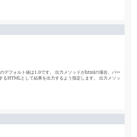
ドのデフォルト値は1.0です。
出力メソッドがhtmlの場合、バー
L]に準拠するHTMLとして結果を出力するよう指定します。
出力メソッ