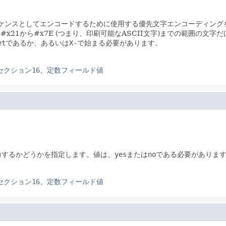
のシーケンスとしてエンコードするために使用する優先文字エンコーディン
x21から#x7E (つまり、印刷可能なASCII文字)までの範囲の文
et
であるか、あるいは
X-
で始まる必要があります。
」のセクション16
、
定数フィールド値
出力するかどうかを指定します。値は、
yes
または
no
である必要がありま
」のセクション16
、
定数フィールド値