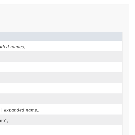
nded names
。
 |
expanded name
。
 "no"。