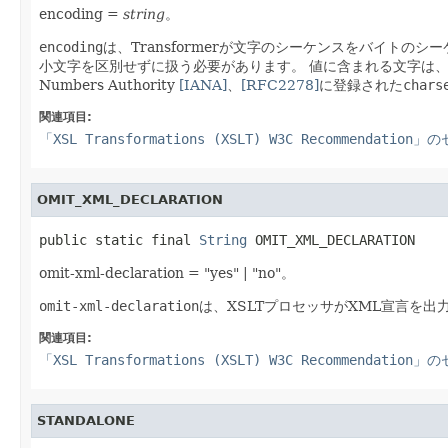
encoding =
string
。
encoding
は、Transformerが文字のシーケンスをバイト
小文字を区別せずに扱う必要があります。
値に含まれる文字は、#
Numbers Authority
[IANA]
、
[RFC2278]
に登録された
chars
関連項目:
「XSL Transformations (XSLT) W3C Recommendation
OMIT_XML_DECLARATION
public static final 
String
 OMIT_XML_DECLARATION
omit-xml-declaration = "yes" | "no"。
omit-xml-declaration
は、XSLTプロセッサがXML宣言を
関連項目:
「XSL Transformations (XSLT) W3C Recommendation
STANDALONE