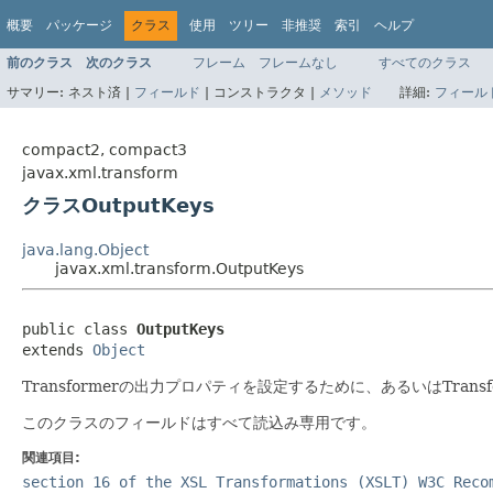
概要
パッケージ
クラス
使用
ツリー
非推奨
索引
ヘルプ
前のクラス
次のクラス
フレーム
フレームなし
すべてのクラス
サマリー:
ネスト済 |
フィールド
|
コンストラクタ |
メソッド
詳細:
フィール
compact2, compact3
javax.xml.transform
クラスOutputKeys
java.lang.Object
javax.xml.transform.OutputKeys
public class 
OutputKeys
extends 
Object
Transformerの出力プロパティを設定するために、あるいはTra
このクラスのフィールドはすべて読込み専用です。
関連項目:
section 16 of the XSL Transformations (XSLT) W3C Reco