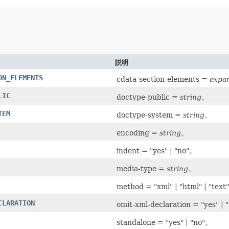
説明
ON_ELEMENTS
cdata-section-elements =
expa
LIC
doctype-public =
string
。
TEM
doctype-system =
string
。
encoding =
string
。
indent = "yes" | "no"。
media-type =
string
。
method = "xml" | "html" | "text"
CLARATION
omit-xml-declaration = "yes" |
standalone = "yes" | "no"。