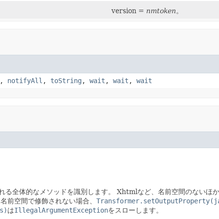
version =
nmtoken
。
,
notifyAll
,
toString
,
wait
,
wait
,
wait
れる全体的なメソッドを識別します。
Xhtmlなど、名前空間のない
、名前空間で修飾されない場合、
Transformer.setOutputProperty(j
s)
は
IllegalArgumentException
をスローします。