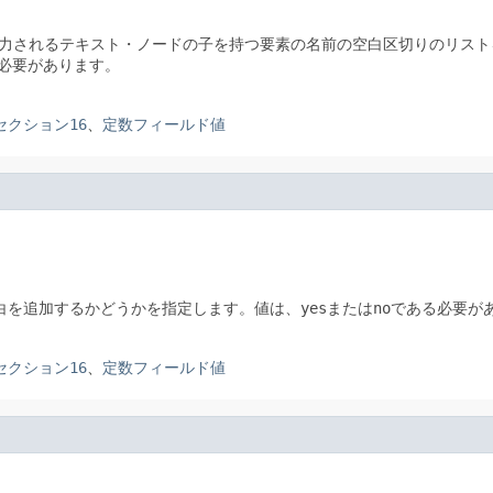
出力されるテキスト・ノードの子を持つ要素の名前の空白区切りのリス
必要があります。
」のセクション16
、
定数フィールド値
に空白を追加するかどうかを指定します。値は、
yes
または
no
である必要が
」のセクション16
、
定数フィールド値