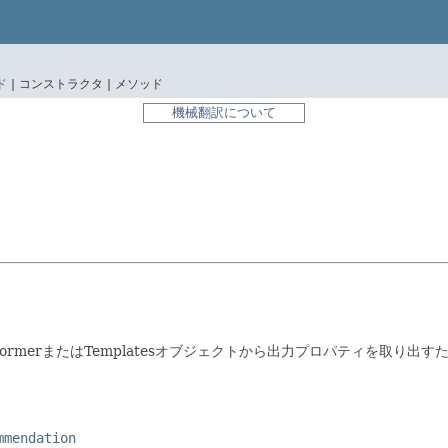
ド
|
コンストラクタ |
メソッド
機械翻訳について
nsformerまたはTemplatesオブジェクトから出力プロパティを取
mmendation