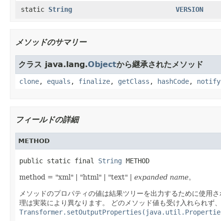
static
String
VERSION
メソッドのサマリー
クラス java.lang.
Object
から継承されたメソッド
clone
,
equals
,
finalize
,
getClass
,
hashCode
,
notify
フィールドの詳細
METHOD
public static final 
String
 METHOD
method = "xml" | "html" | "text" |
expanded name
。
メソッドのプロパティの値は結果ツリーを出力するために使用さ
理は実装により異なります。
どのメソッド値も受け入れられず
Transformer.setOutputProperties(java.util.Propertie