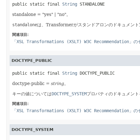
public static final 
String
 STANDALONE
standalone = "yes" | "no"。
standalone
は、Transformerがスタンドアロンのドキュメ
関連項目:
「XSL Transformations (XSLT) W3C Recommendation
DOCTYPE_PUBLIC
public static final 
String
 DOCTYPE_PUBLIC
doctype-public =
string
。
キーの値については
DOCTYPE_SYSTEM
プロパティのドキュメント
関連項目:
「XSL Transformations (XSLT) W3C Recommendation
DOCTYPE_SYSTEM