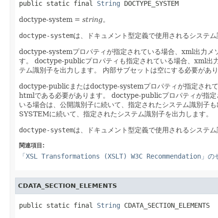
public static final 
String
 DOCTYPE_SYSTEM
doctype-system =
string
。
doctype-system
は、ドキュメント型定義で使用されるシステム
doctype-systemプロパティが指定されている場合、xm
す。
doctype-publicプロパティも指定されている場合、
テム識別子を出力します。
内部サブセットは空にする必要があ
doctype-publicまたはdoctype-systemプロパテ
htmlである必要があります。
doctype-publicプロパテ
いる場合は、公開識別子に続いて、指定されたシステム識別子も
SYSTEMに続いて、指定されたシステム識別子を出力します。
doctype-system
は、ドキュメント型定義で使用されるシステム
関連項目:
「XSL Transformations (XSLT) W3C Recommendation
CDATA_SECTION_ELEMENTS
public static final 
String
 CDATA_SECTION_ELEMENTS