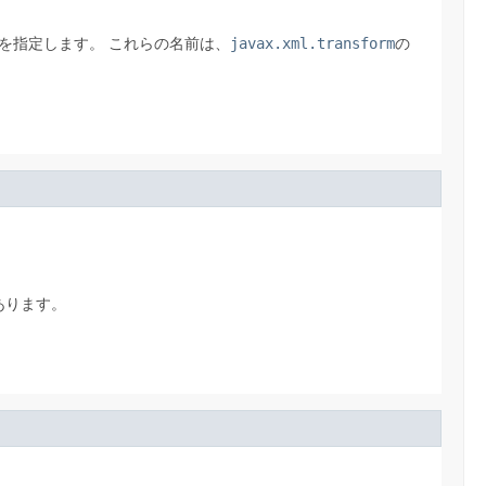
トを指定します。
これらの名前は、
javax.xml.transform
の
あります。