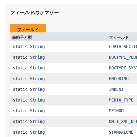
フィールドのサマリー
フィールド
修飾子と型
フィールド
static
String
CDATA_SECTI
static
String
DOCTYPE_PUB
static
String
DOCTYPE_SYS
static
String
ENCODING
static
String
INDENT
static
String
MEDIA_TYPE
static
String
METHOD
static
String
OMIT_XML_DE
static
String
STANDALONE