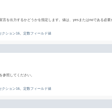
ント宣言を出力するかどうかを指定します。値は、
yes
または
no
である必要
」のセクション16
、
定数フィールド値
を参照してください。
」のセクション16
、
定数フィールド値