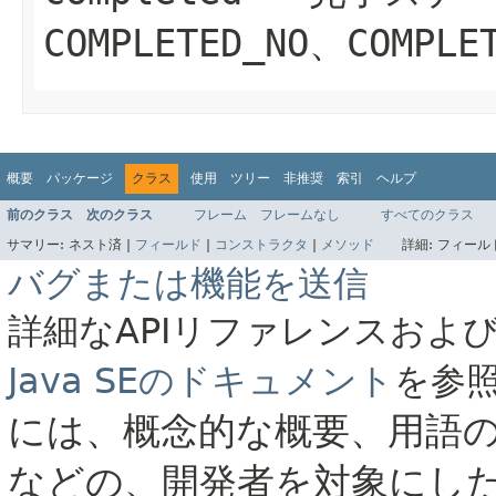
COMPLETED_NO
、
COMPLE
概要
パッケージ
クラス
使用
ツリー
非推奨
索引
ヘルプ
前のクラス
次のクラス
フレーム
フレームなし
すべてのクラス
サマリー:
ネスト済 |
フィールド
|
コンストラクタ
|
メソッド
詳細:
フィールド
バグまたは機能を送信
詳細なAPIリファレンスおよ
Java SEのドキュメント
を参
には、概念的な概要、用語
などの、開発者を対象にし