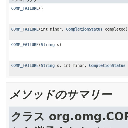
COMM_FAILURE
()
COMM_FAILURE
(int minor,
CompletionStatus
completed)
COMM_FAILURE
(
String
s)
COMM_FAILURE
(
String
s, int minor,
CompletionStatus
c
メソッドのサマリー
クラス org.omg.CO