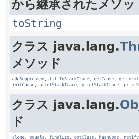
から継承されたメソッ
toString
クラス java.lang.
Th
メソッド
addSuppressed
,
fillInStackTrace
,
getCause
,
getLocal
initCause
,
printStackTrace
,
printStackTrace
,
printS
クラス java.lang.
Ob
ド
clone
,
equals
,
finalize
,
getClass
,
hashCode
,
notify