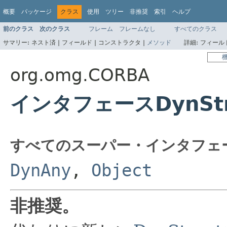
概要
パッケージ
クラス
使用
ツリー
非推奨
索引
ヘルプ
前のクラス
次のクラス
フレーム
フレームなし
すべてのクラス
サマリー:
ネスト済 |
フィールド |
コンストラクタ |
メソッド
詳細:
フィールド
org.omg.CORBA
インタフェースDynStr
すべてのスーパー・インタフェ
DynAny
,
Object
非推奨。