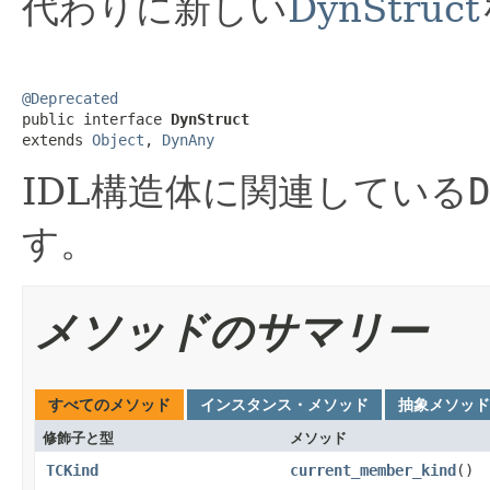
代わりに新しい
DynStruct
@Deprecated

public interface 
DynStruct
extends 
Object
, 
DynAny
IDL構造体に関連している
D
す。
メソッドのサマリー
すべてのメソッド
インスタンス・メソッド
抽象メソッド
修飾子と型
メソッド
TCKind
current_member_kind
()