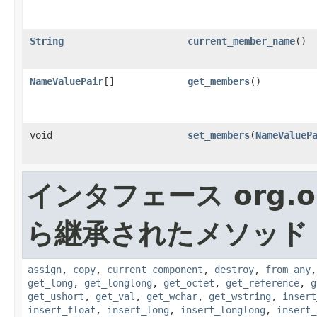
String
current_member_name
()
NameValuePair
[]
get_members
()
void
set_members
(
NameValueP
インタフェース org.o
ら継承されたメソッド
assign
,
copy
,
current_component
,
destroy
,
from_any
get_long
,
get_longlong
,
get_octet
,
get_reference
,
g
get_ushort
,
get_val
,
get_wchar
,
get_wstring
,
insert
insert_float
,
insert_long
,
insert_longlong
,
insert_