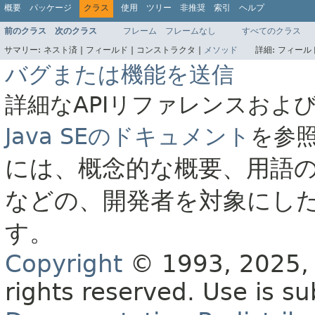
概要
パッケージ
クラス
使用
ツリー
非推奨
索引
ヘルプ
前のクラス
次のクラス
フレーム
フレームなし
すべてのクラス
サマリー:
ネスト済 |
フィールド |
コンストラクタ |
メソッド
詳細:
フィールド
バグまたは機能を送信
詳細なAPIリファレンスおよ
Java SEのドキュメント
を参
には、概念的な概要、用語
などの、開発者を対象にし
す。
Copyright
© 1993, 2025, O
rights reserved.
Use is su