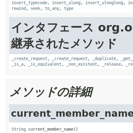
insert_typecode
,
insert_ulong
,
insert_ulonglong
,
in
rewind
,
seek
,
to_any
,
type
インタフェース org.o
継承されたメソッド
_create_request
,
_create_request
,
_duplicate
,
_get_
_is_a
,
_is_equivalent
,
_non_existent
,
_release
,
_re
メソッドの詳細
current_member_nam
String
 current_member_name()