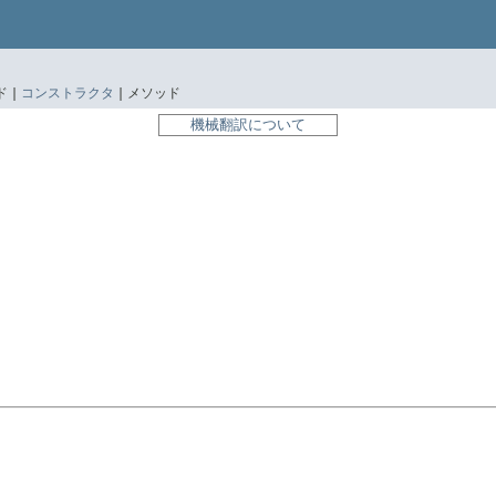
 |
コンストラクタ
|
メソッド
機械翻訳について