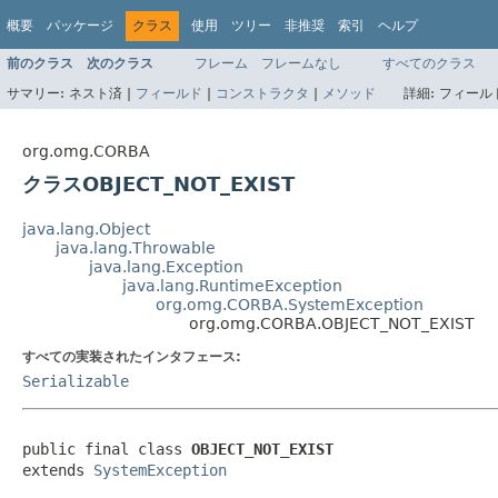
概要
パッケージ
クラス
使用
ツリー
非推奨
索引
ヘルプ
前のクラス
次のクラス
フレーム
フレームなし
すべてのクラス
サマリー:
ネスト済 |
フィールド
|
コンストラクタ
|
メソッド
詳細:
フィールド
org.omg.CORBA
クラスOBJECT_NOT_EXIST
java.lang.Object
java.lang.Throwable
java.lang.Exception
java.lang.RuntimeException
org.omg.CORBA.SystemException
org.omg.CORBA.OBJECT_NOT_EXIST
すべての実装されたインタフェース:
Serializable
public final class 
OBJECT_NOT_EXIST
extends 
SystemException