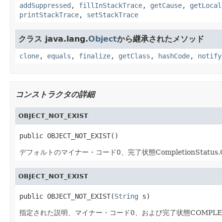
addSuppressed
,
fillInStackTrace
,
getCause
,
getLocal
printStackTrace
,
setStackTrace
クラス java.lang.
Object
から継承されたメソッド
clone
,
equals
,
finalize
,
getClass
,
hashCode
,
notify
コンストラクタの詳細
OBJECT_NOT_EXIST
public OBJECT_NOT_EXIST()
デフォルトのマイナー・コード0、完了状態CompletionStatus
OBJECT_NOT_EXIST
public OBJECT_NOT_EXIST(
String
 s)
指定された説明、マイナー・コード0、および完了状態COMPLE