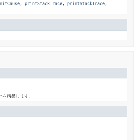
nitCause
,
printStackTrace
,
printStackTrace
,
外を構築します。