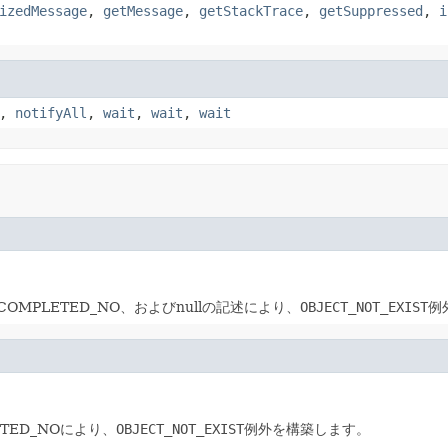
izedMessage
,
getMessage
,
getStackTrace
,
getSuppressed
,
i
,
notifyAll
,
wait
,
wait
,
wait
.COMPLETED_NO、およびnullの記述により、
OBJECT_NOT_EXIST
例
TED_NOにより、
OBJECT_NOT_EXIST
例外を構築します。