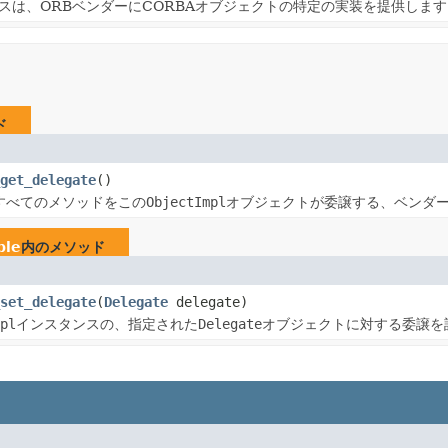
eクラスは、ORBベンダーにCORBAオブジェクトの特定の実装を提供しま
ド
get_delegate
()
すべてのメソッドをこの
ObjectImpl
オブジェクトが委譲する、ベンダ
ble
内のメソッド
set_delegate
(
Delegate
delegate)
pl
インスタンスの、指定された
Delegate
オブジェクトに対する委譲を