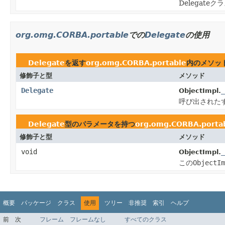
Delegat
org.omg.CORBA.portable
での
Delegate
の使用
Delegate
を返す
org.omg.CORBA.portable
内のメソッ
修飾子と型
メソッド
Delegate
_
ObjectImpl.
呼び出された
Delegate
型のパラメータを持つ
org.omg.CORBA.porta
修飾子と型
メソッド
void
_
ObjectImpl.
この
ObjectIm
概要
パッケージ
クラス
使用
ツリー
非推奨
索引
ヘルプ
前
次
フレーム
フレームなし
すべてのクラス