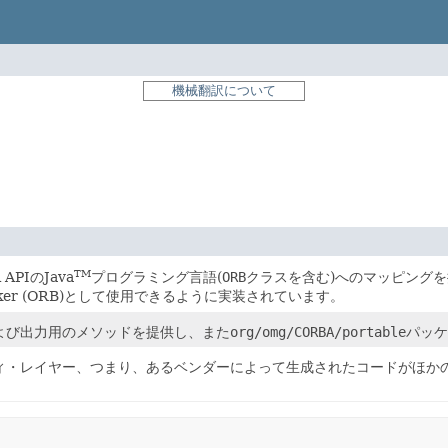
機械翻訳について
TM
 APIのJava
プログラミング言語(
ORB
クラスを含む)へのマッピングを
Broker (ORB)として使用できるように実装されています。
よび出力用のメソッドを提供し、また
org/omg/CORBA/portable
パッケ
ィ・レイヤー、つまり、あるベンダーによって生成されたコードがほかのベ