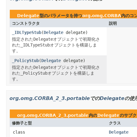
Delegate
型のパラメータを持つ
org.omg.CORBA
内のコ
コンストラクタ
説明
_IDLTypeStub
(
Delegate
delegate)
指定された
Delegate
オブジェクトで初期化さ
れた
_IDLTypeStub
オブジェクトを構築しま
す。
_PolicyStub
(
Delegate
delegate)
指定された
Delegate
オブジェクトで初期化さ
れた
_PolicyStub
オブジェクトを構築しま
す。
org.omg.CORBA_2_3.portable
での
Delegate
の使
org.omg.CORBA_2_3.portable
内の
Delegate
のサブク
修飾子と型
クラス
class
Delegate