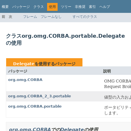
概要
パッケージ
クラス
使用
ツリー
非推奨
索引
ヘルプ
前
次
フレーム
フレームなし
すべてのクラス
クラスorg.omg.CORBA.portable.Delegate
の使用
Delegate
を使用するパッケージ
パッケージ
説明
org.omg.CORBA
OMG CORBA
Request 
org.omg.CORBA_2_3.portable
値型の入力お
org.omg.CORBA.portable
ポータビリテ
します。
org.omg.CORBA
での
Delegate
の使用