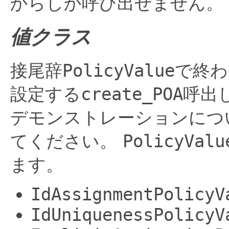
からしか呼び出せません。
値クラス
接尾辞
PolicyValue
で終わ
設定する
create_POA
呼出
デモンストレーションにつ
てください。
PolicyValu
ます。
IdAssignmentPolicyV
IdUniquenessPolicyV