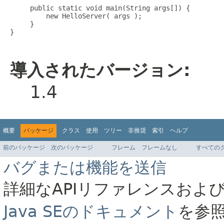
     public static void main(String args[]) {

         new HelloServer( args );

     }

}

導入されたバージョン:
1.4
概要
パッケージ
クラス
使用
ツリー
非推奨
索引
ヘルプ
前のパッケージ
次のパッケージ
フレーム
フレームなし
すべての
バグまたは機能を送信
詳細なAPIリファレンスおよ
Java SEのドキュメント
を参