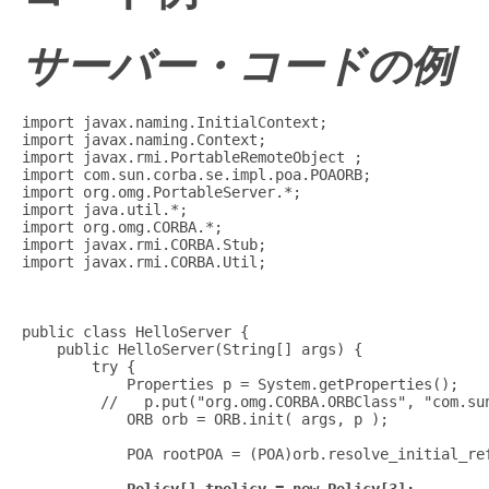
サーバー・コードの例
import javax.naming.InitialContext;

import javax.naming.Context;

import javax.rmi.PortableRemoteObject ;

import com.sun.corba.se.impl.poa.POAORB;

import org.omg.PortableServer.*;

import java.util.*;

import org.omg.CORBA.*;

import javax.rmi.CORBA.Stub;

import javax.rmi.CORBA.Util;

public class HelloServer {

    public HelloServer(String[] args) {

        try {

            Properties p = System.getProperties();

         //   p.put("org.omg.CORBA.ORBClass", "com.sun
            ORB orb = ORB.init( args, p );

            Policy[] tpolicy = new Policy[3];
