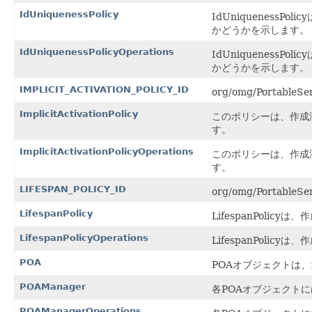
IdUniquenessPolicy
IdUniqueness
かどうかを示します。
IdUniquenessPolicyOperations
IdUniqueness
かどうかを示します。
IMPLICIT_ACTIVATION_POLICY_ID
org/omg/PortableS
ImplicitActivationPolicy
このポリシーは、作成
す。
ImplicitActivationPolicyOperations
このポリシーは、作成
す。
LIFESPAN_POLICY_ID
org/omg/PortableS
LifespanPolicy
LifespanPoli
LifespanPolicyOperations
LifespanPoli
POA
POAオブジェクトは
POAManager
各POAオブジェクトに
POAManagerOperations