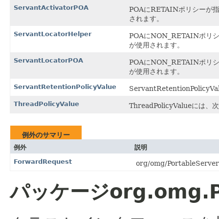
ServantActivatorPOA
POAにRETAINポリシーが
されます。
ServantLocatorHelper
POAにNON_RETAINポ
が使用されます。
ServantLocatorPOA
POAにNON_RETAINポ
が使用されます。
ServantRetentionPolicyValue
ServantRetentionPo
ThreadPolicyValue
ThreadPolicyValue
例外のサマリー
例外
説明
ForwardRequest
org/omg/PortableServe
パッケージorg.omg.P