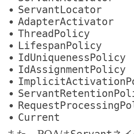
ServantLocator
AdapterActivator
ThreadPolicy
LifespanPolicy
IdUniquenessPolicy
IdAssignmentPolicy
ImplicitActivationP
ServantRetentionPol
RequestProcessingPo
Current