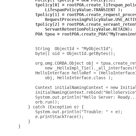
            tpolicy[0] = rootPOA.create_lifespan_polic
                LifespanPolicyValue.TRANSIENT );

            tpolicy[1] = rootPOA.create_request_proces
                RequestProcessingPolicyValue.USE_ACTIV
            tpolicy[2] = rootPOA.create_servant_retent
                ServantRetentionPolicyValue.RETAIN);

            String  ObjectId = "MyObjectId";

            byte[] oid = ObjectId.getBytes();

            org.omg.CORBA.Object obj = tpoa.create_ref
                new _HelloImpl_Tie()._all_interfaces(t
            HelloInterface helloRef = (HelloInterface)
                obj, HelloInterface.class );

            Context initialNamingContext = new Initial
            initialNamingContext.rebind("HelloService"
            System.out.println("Hello Server: Ready...
            orb.run();

         } catch (Exception e) {

            System.out.println("Trouble: " + e);

            e.printStackTrace();

         } 

     }
