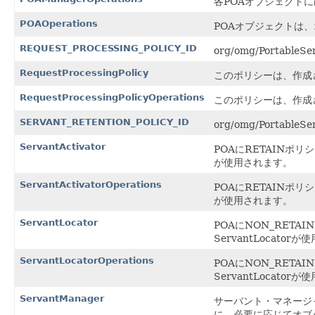
各POAオブジェクトに
POAOperations
POAオブジェクトは
REQUEST_PROCESSING_POLICY_ID
org/omg/Portable
RequestProcessingPolicy
このポリシーは、作成
RequestProcessingPolicyOperations
このポリシーは、作成
SERVANT_RETENTION_POLICY_ID
org/omg/Portable
ServantActivator
POAにRETAINポリ
が使用されます。
ServantActivatorOperations
POAにRETAINポリ
が使用されます。
ServantLocator
POAにNON_RET
ServantLocator
ServantLocatorOperations
POAにNON_RET
ServantLocator
ServantManager
サーバント・マネージ
に、必要に応じてオブ