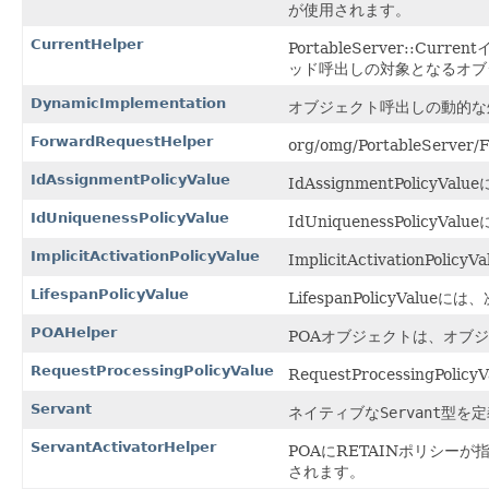
が使用されます。
CurrentHelper
PortableServer::C
ッド呼出しの対象となるオブ
DynamicImplementation
オブジェクト呼出しの動的な
ForwardRequestHelper
org/omg/PortableServer/
IdAssignmentPolicyValue
IdAssignmentPolicy
IdUniquenessPolicyValue
IdUniquenessPolicy
ImplicitActivationPolicyValue
ImplicitActivation
LifespanPolicyValue
LifespanPolicyValu
POAHelper
POAオブジェクトは、オブ
RequestProcessingPolicyValue
RequestProcessingP
Servant
ネイティブな
Servant
型を定
ServantActivatorHelper
POAにRETAINポリシーが
されます。