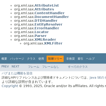
org.xml.sax.
AttributeList
org.xml.sax.
Attributes
org.xml.sax.
ContentHandler
org.xml.sax.
DocumentHandler
org.xml.sax.
DTDHandler
org.xml.sax.
EntityResolver
org.xml.sax.
ErrorHandler
org.xml.sax.
Locator
org.xml.sax.
Parser
org.xml.sax.
XMLReader
org.xml.sax.
XMLFilter
概要
パッケージ
クラス
使用
階層ツリー
非推奨
索引
ヘルプ
PREV
NEXT
フレーム
フレームなし
すべてのクラス
バグまたは機能を送信
詳細なAPIリファレンスおよび開発者ドキュメントについては、
Java S
より詳細な説明が含まれています。
Copyright
© 1993, 2025, Oracle and/or its affiliates.
All rights