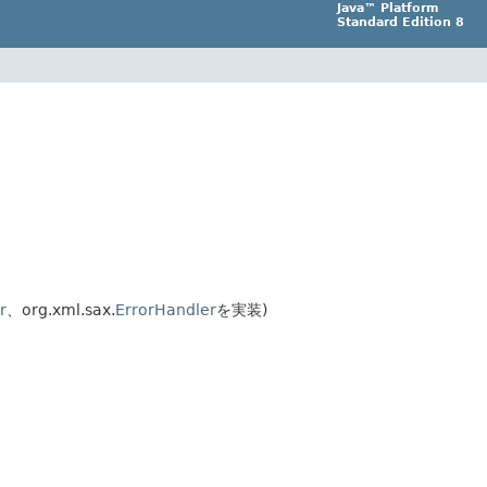
Java™ Platform
Standard Edition 8
r
、org.xml.sax.
ErrorHandler
を実装)