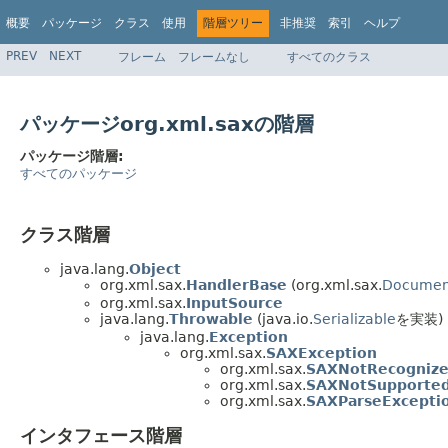
概要
パッケージ
クラス
使用
階層ツリー
非推奨
索引
ヘルプ
PREV
NEXT
フレーム
フレームなし
すべてのクラス
パッケージorg.xml.saxの階層
パッケージ階層:
すべてのパッケージ
クラス階層
java.lang.
Object
org.xml.sax.
HandlerBase
(org.xml.sax.
Documen
org.xml.sax.
InputSource
java.lang.
Throwable
(java.io.
Serializable
を実装)
java.lang.
Exception
org.xml.sax.
SAXException
org.xml.sax.
SAXNotRecognize
org.xml.sax.
SAXNotSupported
org.xml.sax.
SAXParseExcepti
インタフェース階層