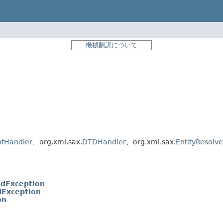
機械翻訳について
tHandler
、org.xml.sax.
DTDHandler
、org.xml.sax.
EntityResolve
dException
Exception
on