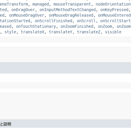
eneTransform
,
managed
,
mouseTransparent
,
nodeOrientation
ted
,
onDragOver
,
onInputMethodTextChanged
,
onKeyPressed
ed
,
onMouseDragOver
,
onMouseDragReleased
,
onMouseEntered
tationStarted
,
onScrollFinished
,
onScroll
,
onScrollStart
eased
,
onTouchStationary
,
onZoomFinished
,
onZoom
,
onZoom
,
style
,
translateX
,
translateY
,
translateZ
,
visible
と説明