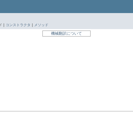
 |
コンストラクタ
|
メソッド
機械翻訳について