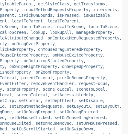
tyleableParent
,
getStyleClass
,
getTransforms
,
Property
,
inputMethodRequestsProperty
,
intersects
,
parent
,
isPickOnBounds
,
isPressed
,
isResizable
,
ent
,
localToParent
,
localToParent
,
ToScene
,
localToScene
,
localToScene
,
localToScene
,
calToScreen
,
lookup
,
lookupAll
,
managedProperty
,
leAttributeChanged
,
onContextMenuRequestedProperty
,
rty
,
onDragOverProperty
,
lickedProperty
,
onMouseDragEnteredProperty
,
MouseEnteredProperty
,
onMouseExitedProperty
,
Property
,
onRotationStartedProperty
,
ty
,
onSwipeRightProperty
,
onSwipeUpProperty
,
ishedProperty
,
onZoomProperty
,
ToLocal
,
parentToLocal
,
pickOnBoundsProperty
,
EventFilter
,
removeEventHandler
,
requestFocus
,
y
,
sceneProperty
,
sceneToLocal
,
sceneToLocal
,
Local
,
screenToLocal
,
setAccessibleHelp
,
etClip
,
setCursor
,
setDepthTest
,
setDisable
,
Id
,
setInputMethodRequests
,
setLayoutX
,
setLayoutY
,
gDone
,
setOnDragDropped
,
setOnDragEntered
,
ed
,
setOnMouseClicked
,
setOnMouseDragEntered
,
OnMouseExited
,
setOnMouseMoved
,
setOnMousePressed
,
hed
,
setOnScrollStarted
,
setOnSwipeDown
,