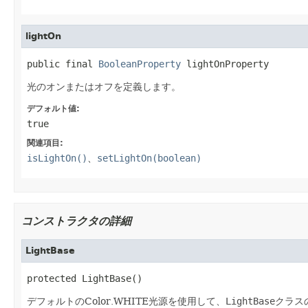
lightOn
public final 
BooleanProperty
 lightOnProperty
光のオンまたはオフを定義します。
デフォルト値:
true
関連項目:
isLightOn()
、
setLightOn(boolean)
コンストラクタの詳細
LightBase
protected LightBase()
デフォルトのColor.WHITE光源を使用して、
LightBase
クラス