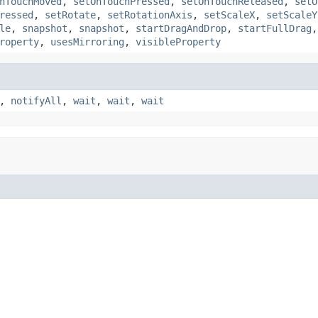
nTouchMoved
,
setOnTouchPressed
,
setOnTouchReleased
,
setO
ressed
,
setRotate
,
setRotationAxis
,
setScaleX
,
setScaleY
le
,
snapshot
,
snapshot
,
startDragAndDrop
,
startFullDrag
roperty
,
usesMirroring
,
visibleProperty
,
notifyAll
,
wait
,
wait
,
wait