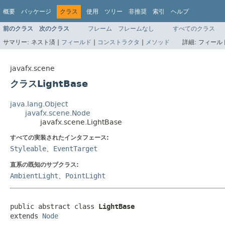
概要
パッケージ
クラス
使用
ツリー
非推奨
索引
ヘルプ
前のクラス
次のクラス
フレーム
フレームなし
すべてのクラス
サマリー:
ネスト済 |
フィールド
|
コンストラクタ
|
メソッド
詳細:
フィールド
javafx.scene
クラスLightBase
java.lang.Object
javafx.scene.Node
javafx.scene.LightBase
すべての実装されたインタフェース:
Styleable
、
EventTarget
直系の既知のサブクラス:
AmbientLight
、
PointLight
public abstract class 
LightBase
extends 
Node