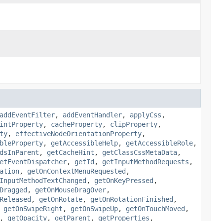
addEventFilter
,
addEventHandler
,
applyCss
,
intProperty
,
cacheProperty
,
clipProperty
,
ty
,
effectiveNodeOrientationProperty
,
bleProperty
,
getAccessibleHelp
,
getAccessibleRole
,
dsInParent
,
getCacheHint
,
getClassCssMetaData
,
etEventDispatcher
,
getId
,
getInputMethodRequests
,
ation
,
getOnContextMenuRequested
,
InputMethodTextChanged
,
getOnKeyPressed
,
Dragged
,
getOnMouseDragOver
,
Released
,
getOnRotate
,
getOnRotationFinished
,
,
getOnSwipeRight
,
getOnSwipeUp
,
getOnTouchMoved
,
,
getOpacity
,
getParent
,
getProperties
,