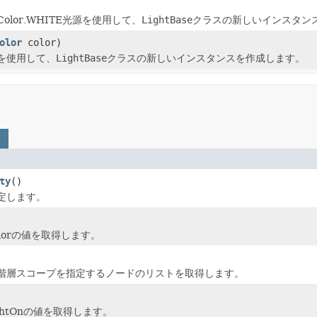
olor.WHITE光源を使用して、
LightBase
クラスの新しいインスタン
olor
color)
を使用して、
LightBase
クラスの新しいインスタンスを作成します。
ty
()
定します。
lorの値を取得します。
階層スコープを指定するノードのリストを取得します。
ghtOnの値を取得します。