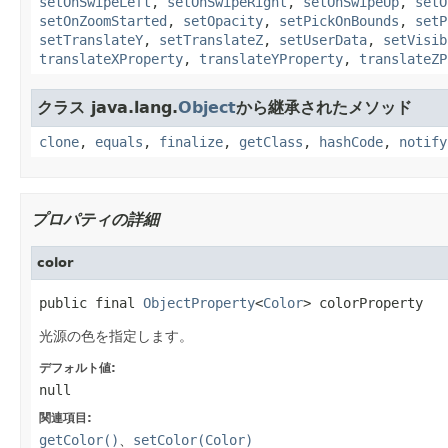
setOnSwipeLeft
,
setOnSwipeRight
,
setOnSwipeUp
,
setO
setOnZoomStarted
,
setOpacity
,
setPickOnBounds
,
setP
setTranslateY
,
setTranslateZ
,
setUserData
,
setVisib
translateXProperty
,
translateYProperty
,
translateZP
クラス java.lang.
Object
から継承されたメソッド
clone
,
equals
,
finalize
,
getClass
,
hashCode
,
notify
プロパティの詳細
color
public final 
ObjectProperty
<
Color
> colorProperty
光源の色を指定します。
デフォルト値:
null
関連項目:
getColor()
、
setColor(Color)