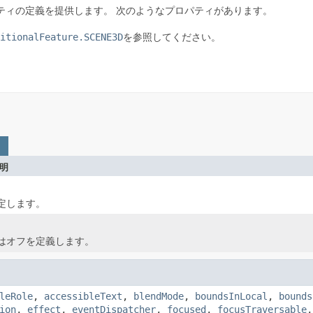
ティの定義を提供します。
次のようなプロパティがあります。
itionalFeature.SCENE3D
を参照してください。
明
定します。
はオフを定義します。
leRole
,
accessibleText
,
blendMode
,
boundsInLocal
,
bounds
ion
,
effect
,
eventDispatcher
,
focused
,
focusTraversable