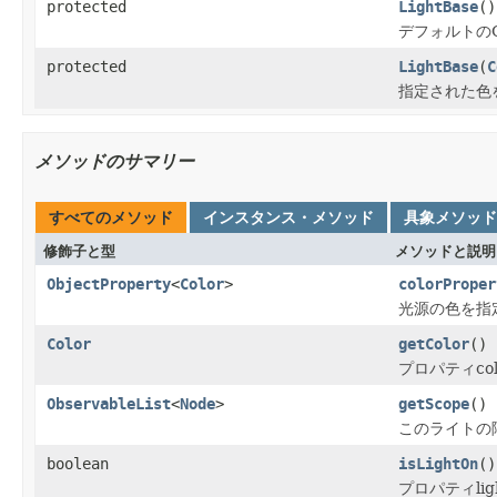
protected
LightBase
()
デフォルトのC
protected
LightBase
(
C
指定された色
メソッドのサマリー
すべてのメソッド
インスタンス・メソッド
具象メソッド
修飾子と型
メソッドと説明
ObjectProperty
<
Color
>
colorProper
光源の色を指
Color
getColor
()
プロパティco
ObservableList
<
Node
>
getScope
()
このライトの
boolean
isLightOn
()
プロパティli