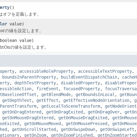
erty
()
はオフを定義します。
lor
value)
lorの値を設定します。
boolean value)
ghtOnの値を設定します。
operty
,
accessibleRoleProperty
,
accessibleTextProperty
,
,
boundsInParentProperty
,
buildEventDispatchChain
,
cacheH
erty
,
depthTestProperty
,
disabledProperty
,
disableProper
essibleAction
,
fireEvent
,
focusedProperty
,
focusTraversa
tBaselineOffset
,
getBlendMode
,
getBoundsInLocal
,
getBoun
,
getDepthTest
,
getEffect
,
getEffectiveNodeOrientation
,
g
ParentTransform
,
getLocalToSceneTransform
,
getNodeOrient
,
getOnDragEntered
,
getOnDragExited
,
getOnDragOver
,
getOn
,
getOnMouseDragEntered
,
getOnMouseDragExited
,
getOnMouse
seExited
,
getOnMouseMoved
,
getOnMousePressed
,
getOnMouse
hed
,
getOnScrollStarted
,
getOnSwipeDown
,
getOnSwipeLeft
ationary
,
getOnZoom
,
getOnZoomFinished
,
getOnZoomStarted