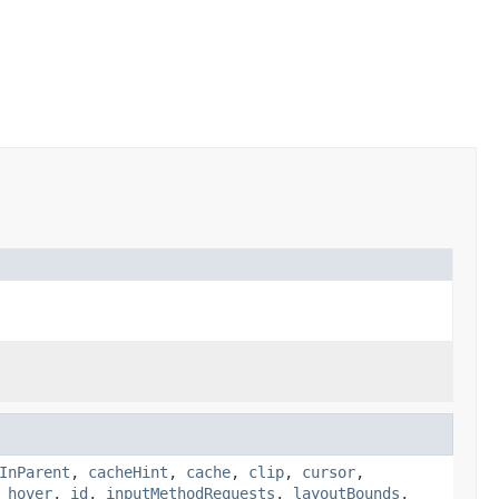
InParent
,
cacheHint
,
cache
,
clip
,
cursor
,
,
hover
,
id
,
inputMethodRequests
,
layoutBounds
,