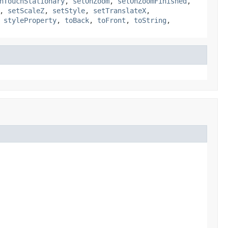
nTouchStationary
,
setOnZoom
,
setOnZoomFinished
,
,
setScaleZ
,
setStyle
,
setTranslateX
,
,
styleProperty
,
toBack
,
toFront
,
toString
,