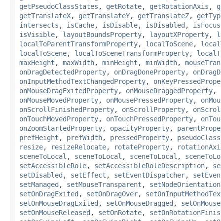
getPseudoClassStates
,
getRotate
,
getRotationAxis
,
g
getTranslateX
,
getTranslateY
,
getTranslateZ
,
getTyp
intersects
,
isCache
,
isDisable
,
isDisabled
,
isFocus
isVisible
,
layoutBoundsProperty
,
layoutXProperty
,
l
localToParentTransformProperty
,
localToScene
,
local
localToScene
,
localToSceneTransformProperty
,
localT
maxHeight
,
maxWidth
,
minHeight
,
minWidth
,
mouseTran
onDragDetectedProperty
,
onDragDoneProperty
,
onDragD
onInputMethodTextChangedProperty
,
onKeyPressedPrope
onMouseDragExitedProperty
,
onMouseDraggedProperty
,
onMouseMovedProperty
,
onMousePressedProperty
,
onMou
onScrollFinishedProperty
,
onScrollProperty
,
onScrol
onTouchMovedProperty
,
onTouchPressedProperty
,
onTou
onZoomStartedProperty
,
opacityProperty
,
parentPrope
prefHeight
,
prefWidth
,
pressedProperty
,
pseudoClass
resize
,
resizeRelocate
,
rotateProperty
,
rotationAxi
sceneToLocal
,
sceneToLocal
,
sceneToLocal
,
sceneToLo
setAccessibleRole
,
setAccessibleRoleDescription
,
se
setDisabled
,
setEffect
,
setEventDispatcher
,
setEven
setManaged
,
setMouseTransparent
,
setNodeOrientation
setOnDragExited
,
setOnDragOver
,
setOnInputMethodTex
setOnMouseDragExited
,
setOnMouseDragged
,
setOnMouse
setOnMouseReleased
,
setOnRotate
,
setOnRotationFinis