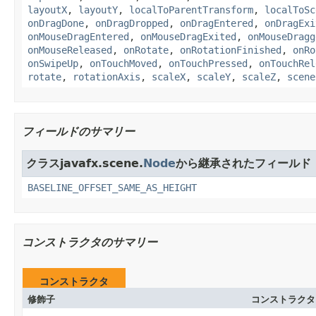
layoutX
,
layoutY
,
localToParentTransform
,
localToSc
onDragDone
,
onDragDropped
,
onDragEntered
,
onDragExi
onMouseDragEntered
,
onMouseDragExited
,
onMouseDragg
onMouseReleased
,
onRotate
,
onRotationFinished
,
onRo
onSwipeUp
,
onTouchMoved
,
onTouchPressed
,
onTouchRel
rotate
,
rotationAxis
,
scaleX
,
scaleY
,
scaleZ
,
scene
フィールドのサマリー
クラスjavafx.scene.
Node
から継承されたフィールド
BASELINE_OFFSET_SAME_AS_HEIGHT
コンストラクタのサマリー
コンストラクタ
修飾子
コンストラクタ