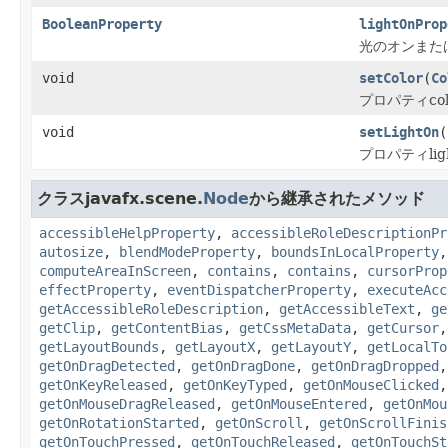
BooleanProperty
lightOnProp
光のオンまた
void
setColor
(
Co
プロパティco
void
setLightOn
(
プロパティli
クラスjavafx.scene.
Node
から継承されたメソッド
accessibleHelpProperty
,
accessibleRoleDescriptionPr
autosize
,
blendModeProperty
,
boundsInLocalProperty
computeAreaInScreen
,
contains
,
contains
,
cursorProp
effectProperty
,
eventDispatcherProperty
,
executeAcc
getAccessibleRoleDescription
,
getAccessibleText
,
ge
getClip
,
getContentBias
,
getCssMetaData
,
getCursor
getLayoutBounds
,
getLayoutX
,
getLayoutY
,
getLocalTo
getOnDragDetected
,
getOnDragDone
,
getOnDragDropped
getOnKeyReleased
,
getOnKeyTyped
,
getOnMouseClicked
getOnMouseDragReleased
,
getOnMouseEntered
,
getOnMou
getOnRotationStarted
,
getOnScroll
,
getOnScrollFinis
getOnTouchPressed
,
getOnTouchReleased
,
getOnTouchSt