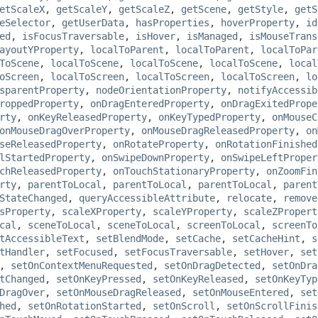
etScaleX
,
getScaleY
,
getScaleZ
,
getScene
,
getStyle
,
getS
eSelector
,
getUserData
,
hasProperties
,
hoverProperty
,
id
ed
,
isFocusTraversable
,
isHover
,
isManaged
,
isMouseTrans
ayoutYProperty
,
localToParent
,
localToParent
,
localToPar
ToScene
,
localToScene
,
localToScene
,
localToScene
,
local
oScreen
,
localToScreen
,
localToScreen
,
localToScreen
,
lo
sparentProperty
,
nodeOrientationProperty
,
notifyAccessib
roppedProperty
,
onDragEnteredProperty
,
onDragExitedPrope
rty
,
onKeyReleasedProperty
,
onKeyTypedProperty
,
onMouseC
onMouseDragOverProperty
,
onMouseDragReleasedProperty
,
on
seReleasedProperty
,
onRotateProperty
,
onRotationFinished
lStartedProperty
,
onSwipeDownProperty
,
onSwipeLeftProper
chReleasedProperty
,
onTouchStationaryProperty
,
onZoomFin
rty
,
parentToLocal
,
parentToLocal
,
parentToLocal
,
parent
StateChanged
,
queryAccessibleAttribute
,
relocate
,
remove
sProperty
,
scaleXProperty
,
scaleYProperty
,
scaleZPropert
cal
,
sceneToLocal
,
sceneToLocal
,
screenToLocal
,
screenTo
tAccessibleText
,
setBlendMode
,
setCache
,
setCacheHint
,
s
tHandler
,
setFocused
,
setFocusTraversable
,
setHover
,
set
,
setOnContextMenuRequested
,
setOnDragDetected
,
setOnDra
tChanged
,
setOnKeyPressed
,
setOnKeyReleased
,
setOnKeyTyp
DragOver
,
setOnMouseDragReleased
,
setOnMouseEntered
,
set
hed
,
setOnRotationStarted
,
setOnScroll
,
setOnScrollFinis