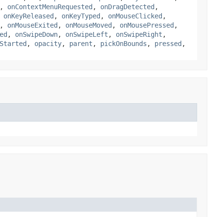
,
onContextMenuRequested
,
onDragDetected
,
,
onKeyReleased
,
onKeyTyped
,
onMouseClicked
,
,
onMouseExited
,
onMouseMoved
,
onMousePressed
,
ed
,
onSwipeDown
,
onSwipeLeft
,
onSwipeRight
,
Started
,
opacity
,
parent
,
pickOnBounds
,
pressed
,