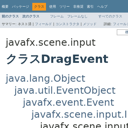
概要
パッケージ
クラス
使用
ツリー
非推奨
索引
ヘルプ
前のクラス
次のクラス
フレーム
フレームなし
すべてのクラス
サマリー:
ネスト済 |
フィールド
|
コンストラクタ
|
メソッド
詳細:
フィール
javafx.scene.input
クラスDragEvent
java.lang.Object
java.util.EventObject
javafx.event.Event
javafx.scene.input.
javafx.scene.inpu