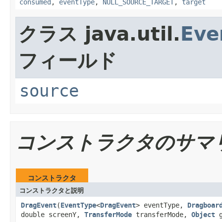
consumed
,
eventType
,
NULL_SOURCE_TARGET
,
target
クラス java.util.
Eve
フィールド
source
コンストラクタのサマ
コンストラクタ
コンストラクタと説明
DragEvent
(
EventType
<
DragEvent
> eventType,
Dragboar
double screenY,
TransferMode
transferMode,
Object
g