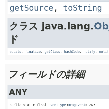
getSource
,
toString
クラス java.lang.
Ob
ド
equals
,
finalize
,
getClass
,
hashCode
,
notify
,
notif
フィールドの詳細
ANY
public static final 
EventType
<
DragEvent
> ANY