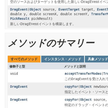
空のソースおよびターゲットを使用した新しいDragEventイ
DragEvent
(
Object
source,
EventTarget
target,
Event
double y, double screenX, double screenY,
Transfer
PickResult
pickResult)
新しいDragEventイベントを構築します。
メソッドのサマリー
すべてのメソッド
インスタンス・メソッド
具象メソッド
修飾子と型
メソッドと説明
void
acceptTransferModes
(
Tr
この
DragEvent
を受け入れ
DragEvent
copyFor
(
Object
newSour
指定したイベント・ソース
DragEvent
copyFor
(
Object
source
特定のドラッグ・イベント