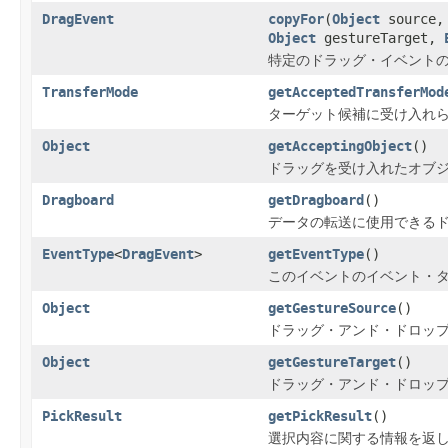
DragEvent
copyFor
(
Object
source
Object
gestureTarget,
特定のドラッグ・イベント
TransferMode
getAcceptedTransferMod
ターゲット候補に受け入れ
Object
getAcceptingObject
()
ドラッグを受け入れたオブ
Dragboard
getDragboard
()
データの転送に使用できる
EventType
<
DragEvent
>
getEventType
()
このイベントのイベント・
Object
getGestureSource
()
ドラッグ・アンド・ドロッ
Object
getGestureTarget
()
ドラッグ・アンド・ドロッ
PickResult
getPickResult
()
選択内容に関する情報を返