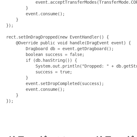
            event.acceptTransferModes(TransferMode.COP
        }

        event.consume();

    }

});

rect.setOnDragDropped(new EventHandler
() {

    @Override public void handle(DragEvent event) {

        Dragboard db = event.getDragboard();

        boolean success = false;

        if (db.hasString()) {

            System.out.println("Dropped: " + db.getStr
            success = true;

        }

        event.setDropCompleted(success);

        event.consume();

    }

});
