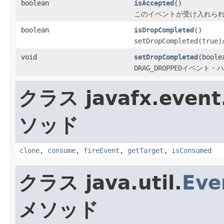
boolean
isAccepted
()
このイベントが受け入れら
boolean
isDropCompleted
()
setDropCompleted(true)
void
setDropCompleted
(boole
DRAG_DROPPED
イベント・ハ
クラス javafx.event
ソッド
clone
,
consume
,
fireEvent
,
getTarget
,
isConsumed
クラス java.util.
Eve
メソッド