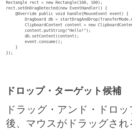
Rectangle rect = new Rectangle(100, 100);

rect.setOnDragDetected(new EventHandler
() {

    @Override public void handle(MouseEvent event) {

        Dragboard db = startDragAndDrop(TransferMode.A
        ClipboardContent content = new ClipboardConten
        content.putString("Hello!");

        db.setContent(content);

        event.consume();

    }

});

ドロップ・ターゲット候補
ドラッグ・アンド・ドロッ
後、マウスがドラッグされ