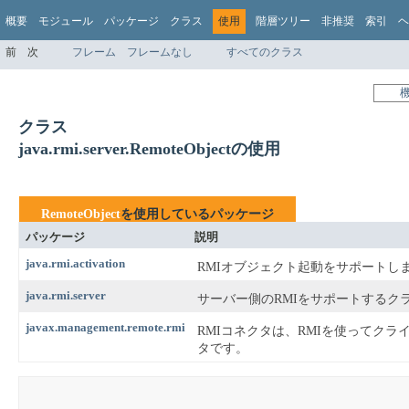
概要
モジュール
パッケージ
クラス
使用
階層ツリー
非推奨
索引
ヘ
前
次
フレーム
フレームなし
すべてのクラス
クラス
java.rmi.server.RemoteObjectの使用
RemoteObject
を使用しているパッケージ
パッケージ
説明
java.rmi.activation
RMIオブジェクト起動をサポートし
java.rmi.server
サーバー側のRMIをサポートするク
javax.management.remote.rmi
RMIコネクタは、RMIを使ってクラ
タです。