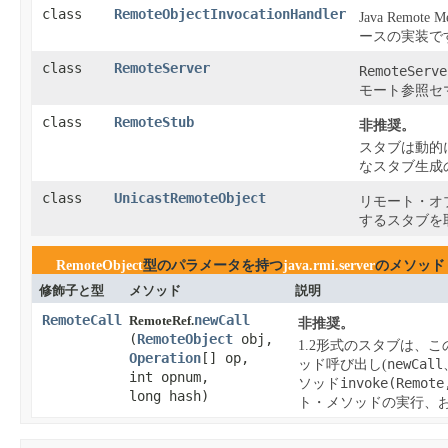
class
RemoteObjectInvocationHandler
Java Remote
ースの実装で
class
RemoteServer
RemoteServe
モート参照セ
class
RemoteStub
非推奨。
スタブは動的
なスタブ生成
class
UnicastRemoteObject
リモート・オ
するスタブを
RemoteObject
型のパラメータを持つ
java.rmi.server
のメソッド
修飾子と型
メソッド
説明
RemoteCall
newCall
RemoteRef.
非推奨。
(
RemoteObject
obj,
1.2形式のスタブは、
Operation
[] op,
newCall
ッド呼び出し(
int opnum,
invoke(Remote
ソッド
long hash)
ト・メソッドの実行、