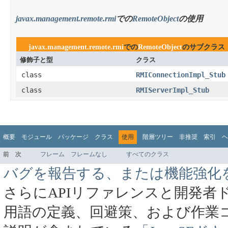
javax.management.remote.rmi
での
RemoteObject
の使用
javax.management.remote.rmi
での
RemoteObject
のサブクラス
修飾子と型
クラス
class
RMIConnectionImpl_Stub
class
RMIServerImpl_Stub
概要
モジュール
パッケージ
クラス
使用
階層ツリー
非推奨
索引
ヘ
前
次
フレーム
フレームなし
すべてのクラス
バグを報告する、または機能強化
さらにAPIリファレンスと開発者
用語の定義、回避策、および作業