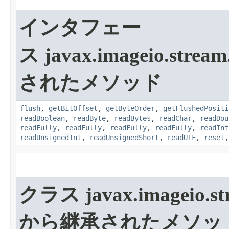
インタフェー
ス javax.imageio.stream
されたメソッド
flush
,
getBitOffset
,
getByteOrder
,
getFlushedPositi
readBoolean
,
readByte
,
readBytes
,
readChar
,
readDou
readFully
,
readFully
,
readFully
,
readFully
,
readInt
readUnsignedInt
,
readUnsignedShort
,
readUTF
,
reset
クラス javax.imageio.st
から継承されたメソッ