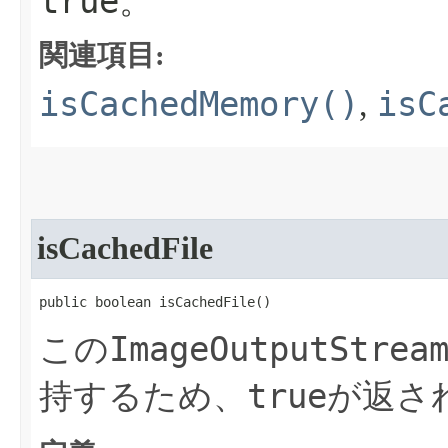
true
。
関連項目:
isCachedMemory()
isC
,
isCachedFile
public boolean isCachedFile​()
ImageOutputStrea
この
true
持するため、
が返さ