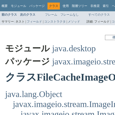
概要
モジュール
パッケージ
クラス
使用
階層ツリー
非推奨
索引
ヘ
前のクラス
次のクラス
フレーム
フレームなし
すべてのクラス
サマリー:
ネスト |
フィールド
|
コンストラクタ
|
メソッド
詳細:
フィールド |
コ
モジュール
java.desktop
パッケージ
javax.imageio.str
クラスFileCacheImageOu
java.lang.Object
javax.imageio.stream.Image
javax.imageio.stream.Ima