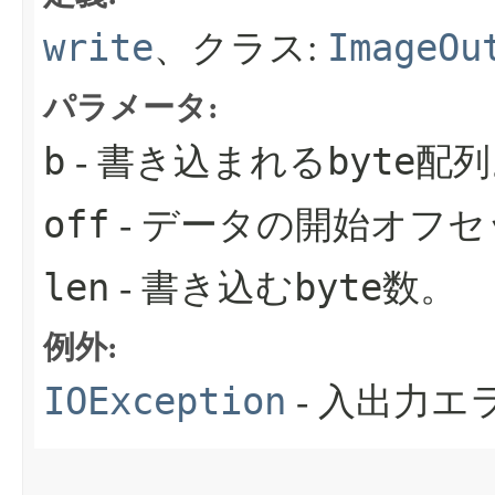
write
ImageOu
、クラス:
パラメータ:
b
byte
- 書き込まれる
配列
off
- データの開始オフ
len
byte
- 書き込む
数。
例外:
IOException
- 入出力