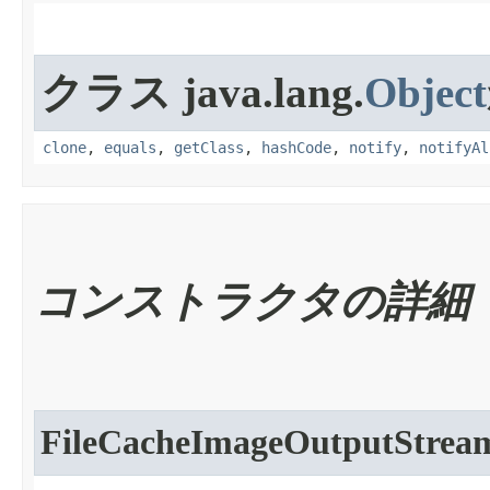
クラス java.lang.
Object
clone
,
equals
,
getClass
,
hashCode
,
notify
,
notifyAl
コンストラクタの詳細
FileCacheImageOutputStrea