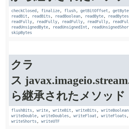
checkClosed
,
finalize
,
flush
,
getBitOffset
,
getByte
readBit
,
readBits
,
readBoolean
,
readByte
,
readBytes
readFully
,
readFully
,
readFully
,
readFully
,
readFul
readUnsignedByte
,
readUnsignedInt
,
readUnsignedShor
skipBytes
クラ
ス javax.imageio.stream
ら継承されたメソッド
flushBits
,
write
,
writeBit
,
writeBits
,
writeBoolean
writeDouble
,
writeDoubles
,
writeFloat
,
writeFloats
writeShorts
,
writeUTF