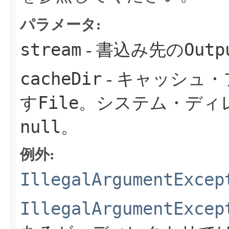
パラメータ:
stream
Outp
- 書込み先の
cacheDir
- キャッシュ
File
す
。システム・ディ
null
。
例外:
IllegalArgumentExcep
IllegalArgumentExcep