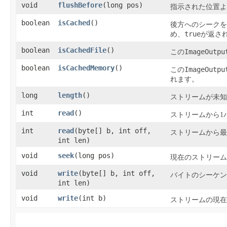
void
flushBefore
​(long pos)
指示された位置よ
boolean
isCached
​()
後方へのシークを
true
め、
が返さ
boolean
isCachedFile
​()
ImageOutpu
この
boolean
isCachedMemory
​()
ImageOutpu
この
れます。
long
length
​()
ストリームが未知
int
read
​()
ストリームから1
int
read
​(byte[] b, int off,
ストリームから最
int len)
void
seek
​(long pos)
現在のストリーム
void
write
​(byte[] b, int off,
バイトのシーケン
int len)
void
write
​(int b)
ストリームの現在