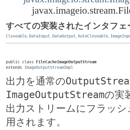
javax.imageio.stream.F
すべての実装されたインタフェ
Closeable
DataInput
DataOutput
AutoCloseable
ImageInp
,
,
,
,
public class 
FileCacheImageOutputStream
extends 
ImageOutputStreamImpl
OutputStrea
出力を通常の
ImageOutputStream
の実
出力ストリームにフラッシ
用されます。