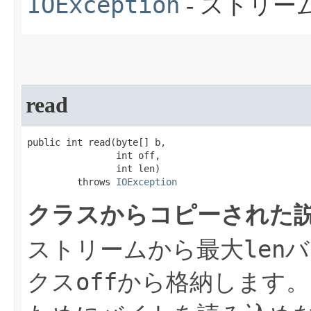
IOException
- ストリ
read
public int read​(byte[] b,

                int off,

                int len)

         throws 
IOException
クラスからコピーされた説
len
ストリームから最大
バ
off
クス
から格納します。