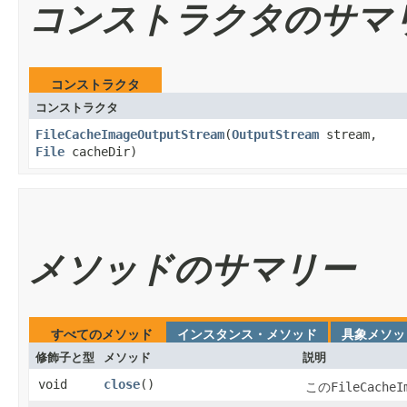
コンストラクタのサマ
コンストラクタ
コンストラクタ
FileCacheImageOutputStream
​(
OutputStream
stream,
File
cacheDir)
メソッドのサマリー
すべてのメソッド
インスタンス・メソッド
具象メソッ
修飾子と型
メソッド
説明
void
close
​()
FileCacheI
この