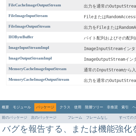
FileCacheImageOutputStream
OutputStrea
出力を通常の
FileImageInputStream
File
RandomAccess
または
FileImageOutputStream
File
RandomA
出力を
または
IIOByteBuffer
バイト配列およびその配列
ImageInputStreamImpl
ImageInputStream
インタ
ImageOutputStreamImpl
ImageOutputStream
イン
MemoryCacheImageInputStream
InputStream
通常の
から入
MemoryCacheImageOutputStream
OutputStrea
出力を通常の
概要
モジュール
パッケージ
クラス
使用
階層ツリー
非推奨
索引
ヘ
前のパッケージ
次のパッケージ
フレーム
フレームなし
すべての
バグを報告する、または機能強化