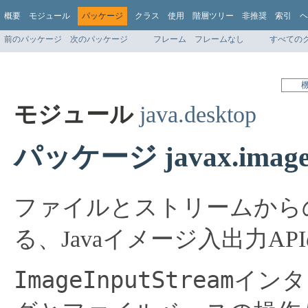
概要
モジュール
パッケージ
クラス
使用
階層ツリー
非推奨
索引
ヘ
前のパッケージ
次のパッケージ
フレーム
フレームなし
すべての
モジュール
java.desktop
パッケージ javax.imagei
ファイルとストリームから
る、Javaイメージ入出力A
ImageInputStream
インタ