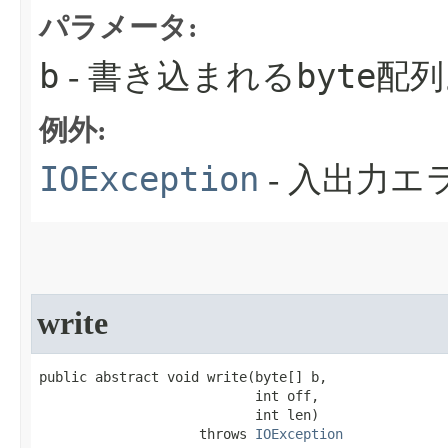
パラメータ:
b
byte
- 書き込まれる
配列
例外:
IOException
- 入出力
write
public abstract void write​(byte[] b,

                           int off,

                           int len)

                    throws 
IOException