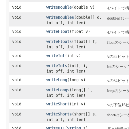
void
writeDouble
​(double v)
4バイトで
void
writeDoubles
​(double[] d,
double
int off, int len)
void
writeFloat
​(float v)
4バイトで
void
writeFloats
​(float[] f,
floatの
int off, int len)
void
writeInt
​(int v)
v
の32ビッ
void
writeInts
​(int[] i,
intのシ
int off, int len)
void
writeLong
​(long v)
v
の64ビッ
void
writeLongs
​(long[] l,
longの
int off, int len)
void
writeShort
​(int v)
v
の下位16
void
writeShorts
​(short[] s,
shortの
int off, int len)
void
writeUTF
​(
String
s)