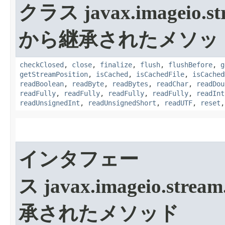
クラス javax.imageio.st
から継承されたメソッ
checkClosed
,
close
,
finalize
,
flush
,
flushBefore
,
g
getStreamPosition
,
isCached
,
isCachedFile
,
isCached
readBoolean
,
readByte
,
readBytes
,
readChar
,
readDou
readFully
,
readFully
,
readFully
,
readFully
,
readInt
readUnsignedInt
,
readUnsignedShort
,
readUTF
,
reset
インタフェー
ス javax.imageio.stream
承されたメソッド