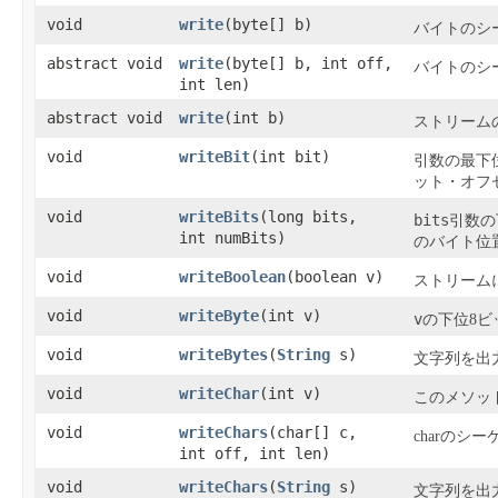
void
write
​(byte[] b)
バイトのシ
abstract void
write
​(byte[] b, int off,
バイトのシ
int len)
abstract void
write
​(int b)
ストリーム
void
writeBit
​(int bit)
引数の最下
ット・オフ
void
writeBits
​(long bits,
bits
引数の
int numBits)
のバイト位
void
writeBoolean
​(boolean v)
ストリーム
void
writeByte
​(int v)
v
の下位8
void
writeBytes
​(
String
s)
文字列を出
void
writeChar
​(int v)
このメソッ
void
writeChars
​(char[] c,
charの
int off, int len)
void
writeChars
​(
String
s)
文字列を出