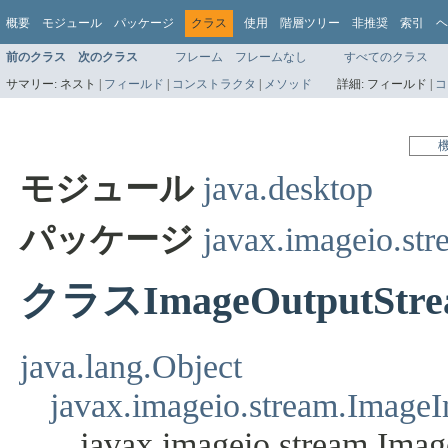
概要
モジュール
パッケージ
クラス
使用
階層ツリー
非推奨
索引
ヘ
前のクラス
次のクラス
フレーム
フレームなし
すべてのクラス
サマリー:
ネスト |
フィールド
|
コンストラクタ
|
メソッド
詳細:
フィールド |
コ
モジュール
java.desktop
パッケージ
javax.imageio.str
クラスImageOutputStre
java.lang.Object
javax.imageio.stream.Image
javax.imageio.stream.Ima