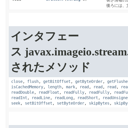
長さ情報の
後ろには、
インタフェー
ス javax.imageio.stream
されたメソッド
close
,
flush
,
getBitOffset
,
getByteOrder
,
getFlushe
isCachedMemory
,
length
,
mark
,
read
,
read
,
read
,
rea
readDouble
,
readFloat
,
readFully
,
readFully
,
readFu
readInt
,
readLine
,
readLong
,
readShort
,
readUnsigne
seek
,
setBitOffset
,
setByteOrder
,
skipBytes
,
skipBy