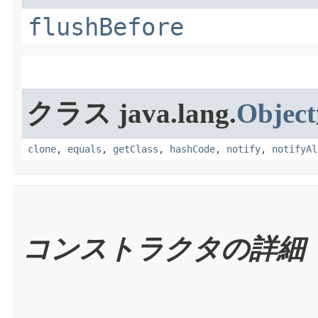
flushBefore
クラス java.lang.
Object
clone
,
equals
,
getClass
,
hashCode
,
notify
,
notifyAl
コンストラクタの詳細