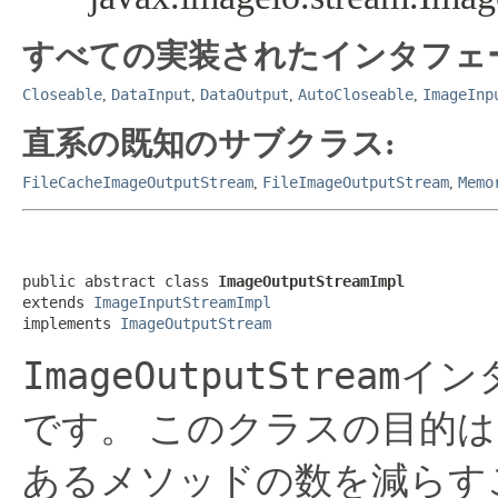
すべての実装されたインタフェ
Closeable
DataInput
DataOutput
AutoCloseable
ImageInp
,
,
,
,
直系の既知のサブクラス:
FileCacheImageOutputStream
FileImageOutputStream
Memo
,
,
public abstract class 
ImageOutputStreamImpl
extends 
ImageInputStreamImpl
implements 
ImageOutputStream
ImageOutputStream
イン
です。
このクラスの目的は
あるメソッドの数を減らす