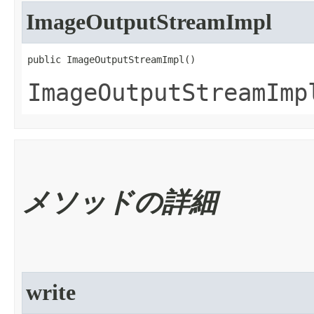
ImageOutputStreamImpl
public ImageOutputStreamImpl​()
ImageOutputStreamImp
メソッドの詳細
write