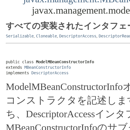
javax.management.mode
すべての実装されたインタフェ
Serializable
Cloneable
DescriptorAccess
DescriptorRea
,
,
,
public class 
ModelMBeanConstructorInfo
extends 
MBeanConstructorInfo
implements 
DescriptorAccess
ModelMBeanConstructo
コンストラクタを記述しま
ち、DescriptorAcces
MBeanConstructorInf