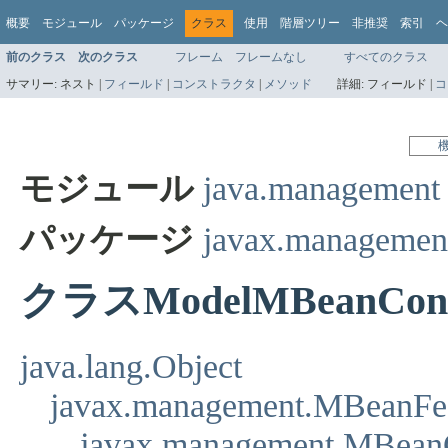
概要
モジュール
パッケージ
クラス
使用
階層ツリー
非推奨
索引
ヘ
前のクラス
次のクラス
フレーム
フレームなし
すべてのクラス
サマリー:
ネスト |
フィールド
|
コンストラクタ
|
メソッド
詳細:
フィールド |
コ
モジュール
java.management
パッケージ
javax.managemen
クラスModelMBeanConst
java.lang.Object
javax.management.MBeanFea
javax.management.MBeanC