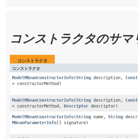
コンストラクタのサマ
コンストラクタ
コンストラクタ
ModelMBeanConstructorInfo
​(
String
description,
Const
> constructorMethod)
ModelMBeanConstructorInfo
​(
String
description,
Const
> constructorMethod,
Descriptor
descriptor)
ModelMBeanConstructorInfo
​(
String
name,
String
descr
MBeanParameterInfo
[] signature)