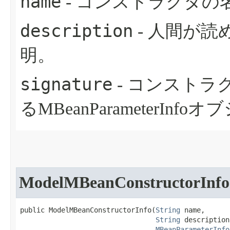
name
- コンストラクタの
description
- 人間が
明。
signature
- コンストラ
るMBeanParameterIn
ModelMBeanConstructorInfo
public ModelMBeanConstructorInfo​(
String
 name,

String
 description,
MBeanParameterInfo