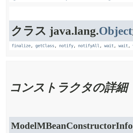
クラス java.lang.
Object
finalize
,
getClass
,
notify
,
notifyAll
,
wait
,
wait
,
コンストラクタの詳細
ModelMBeanConstructorInfo