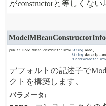
がconstructorと等しくな
ModelMBeanConstructorInfo
public ModelMBeanConstructorInfo​(
String
 name,

String
 description,
MBeanParameterInfo
デフォルトの記述子でModelMB
クトを構築します。
パラメータ: