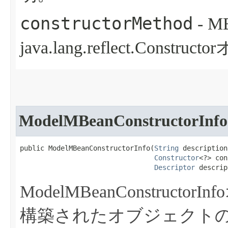
constructorMethod
- 
java.lang.reflect.Const
ModelMBeanConstructorInfo
public ModelMBeanConstructorInfo​(
String
 description,
Constructor
<?> con
Descriptor
 descrip
ModelMBeanConstruc
構築されたオブジェクト