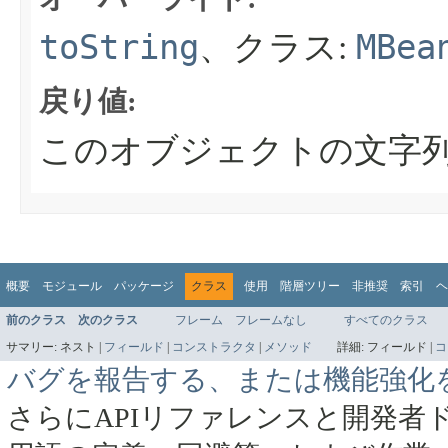
toString
MBea
、クラス:
戻り値:
このオブジェクトの文字
概要
モジュール
パッケージ
クラス
使用
階層ツリー
非推奨
索引
ヘ
前のクラス
次のクラス
フレーム
フレームなし
すべてのクラス
サマリー:
ネスト |
フィールド
|
コンストラクタ
|
メソッド
詳細:
フィールド |
コ
バグを報告する、または機能強化
さらにAPIリファレンスと開発者