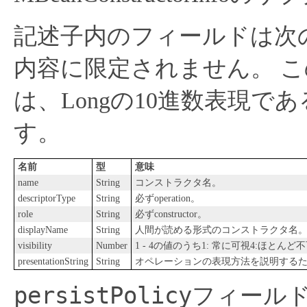
記述子内のフィールドは次
内容に限定されません。
こ
は、Longの10進数表現であ
す。
名前
型
意味
name
String
コンストラクタ名。
descriptorType
String
必ずoperation。
role
String
必ずconstructor。
displayName
String
人間が読める形式のコンストラクタ名
visibility
Number
1 - 4の値のうち1: 常に可視4:ほとんど
presentationString
String
オペレーションの表現方法を説明するた
persistPolicy
フィール