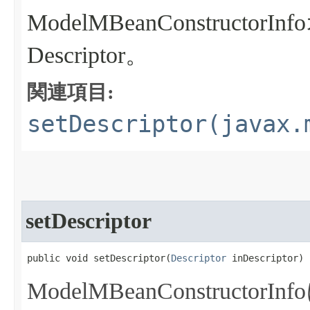
ModelMBeanConstru
Descriptor。
関連項目:
setDescriptor(javax.
setDescriptor
public void setDescriptor​(
Descriptor
 inDescriptor)
ModelMBeanConstructor