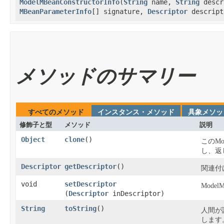
ModelMBeanConstructorInfo
​(
String
name,
String
descr
MBeanParameterInfo
[] signature,
Descriptor
descript
メソッドのサマリー
すべてのメソッド
インスタンス・メソッド
具象メソッ
修飾子と型
メソッド
説明
Object
clone
​()
このMod
し、返
Descriptor
getDescriptor
​()
関連付け
void
setDescriptor
Model
(
Descriptor
inDescriptor)
String
toString
​()
人間が読
します