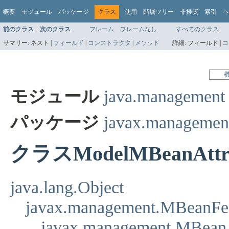
概要
モジュール
パッケージ
クラス
使用
階層ツリー
非推奨
索引
ヘ
前のクラス
次のクラス
フレーム
フレームなし
すべてのクラス
サマリー:
ネスト |
フィールド
|
コンストラクタ
|
メソッド
詳細:
フィールド |
コ
モジュール
java.management
パッケージ
javax.managemen
クラスModelMBeanAttri
java.lang.Object
javax.management.MBeanFea
javax.management.MBeanA