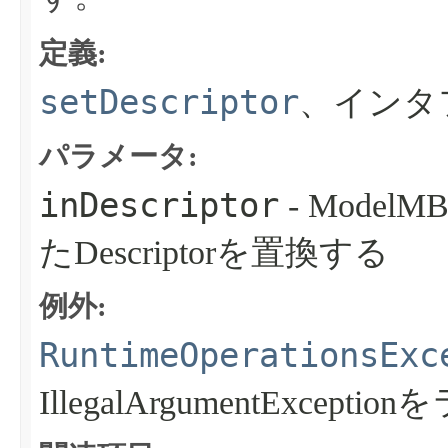
定義:
setDescriptor
、インタ
パラメータ:
inDescriptor
- ModelM
たDescriptorを置換する
例外:
RuntimeOperationsExc
IllegalArgumentExcept