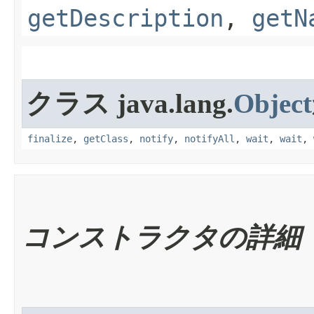
getDescription
,
getN
クラス java.lang.
Object
finalize
,
getClass
,
notify
,
notifyAll
,
wait
,
wait
,
コンストラクタの詳細