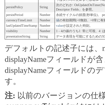
次のどれか: OnUpdate|OnTimer|NoMo
persistPolicy
String
Descriptor Fields」を参照。
persistPeriod
Number
永続サイクルの頻度(秒単位)。
p
currencyTimeLimit
Number
値
の有効期間(<0無効、=0常に有
lastUpdatedTimeStamp
Number
value
が設定された時刻。
visibility
Number
1 - 4の値のうち1: 常に可視、4
presentationString
String
データ表現を可能にするためのX
デフォルトの記述子には、name、
displayNameフィールド
displayNameフィール
す。
注:
以前のバージョンの仕