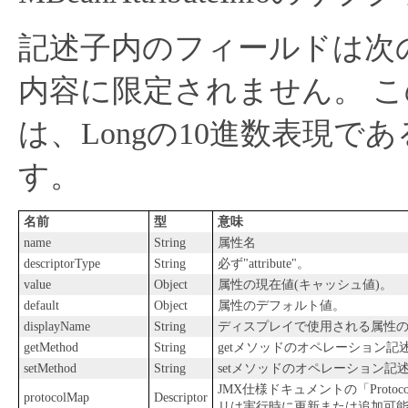
記述子内のフィールドは次
内容に限定されません。
こ
は、Longの10進数表現であ
す。
名前
型
意味
name
String
属性名
descriptorType
String
必ず"attribute"。
value
Object
属性の現在値(キャッシュ値)。
default
Object
属性のデフォルト値。
displayName
String
ディスプレイで使用される属性
getMethod
String
getメソッドのオペレーション記
setMethod
String
setメソッドのオペレーション記
JMX仕様ドキュメントの「Protocol
protocolMap
Descriptor
リは実行時に更新または追加可