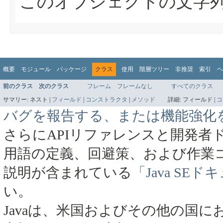
このオブジェクトの文字
概要
モジュール
パッケージ
クラス
使用
階層ツリー
非推奨
索引
ヘ
前のクラス
次のクラス
フレーム
フレームなし
すべてのクラス
サマリー:
ネスト |
フィールド
|
コンストラクタ
|
メソッド
詳細:
フィールド |
コ
バグを報告する、または機能強化
さらにAPIリファレンスと開発者
用語の定義、回避策、および作業
説明が含まれている
「Java SE
い。
Javaは、米国およびその他の国にお