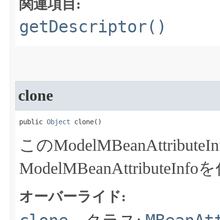
関連項目:
getDescriptor()
clone
public 
Object
 clone​()
このModelMBeanAttrib
ModelMBeanAttribute
オーバーライド: