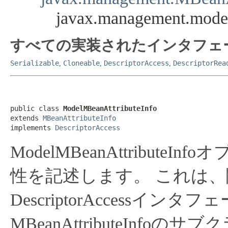
javax.management.mode
すべての実装されたインタフェ
Serializable
Cloneable
DescriptorAccess
DescriptorRea
,
,
,
public class 
ModelMBeanAttributeInfo
extends 
MBeanAttributeInfo
implements 
DescriptorAccess
ModelMBeanAttributeI
性を記述します。
これは、関
DescriptorAccessイン
MBeanAttributeInfoの