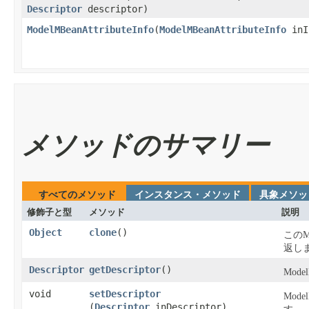
Descriptor
descriptor)
ModelMBeanAttributeInfo
​(
ModelMBeanAttributeInfo
inI
メソッドのサマリー
すべてのメソッド
インスタンス・メソッド
具象メソッ
修飾子と型
メソッド
説明
Object
clone
​()
このMo
返し
Descriptor
getDescriptor
​()
Mode
void
setDescriptor
Mode
(
Descriptor
inDescriptor)