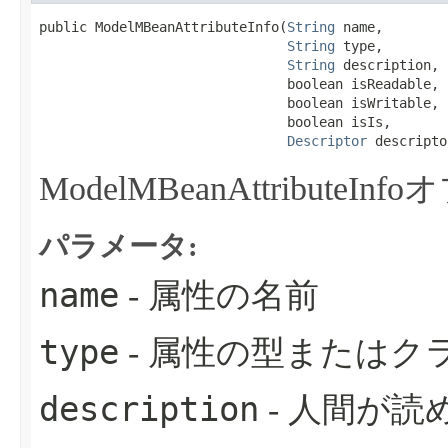
public ModelMBeanAttributeInfo​(
String
 name,

String
 type,

String
 description,

                               boolean isReadable,

                               boolean isWritable,

                               boolean isIs,

Descriptor
 descripto
ModelMBeanAttribut
パラメータ:
name
- 属性の名前
type
- 属性の型またはク
description
- 人間が