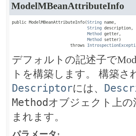
ModelMBeanAttributeInfo
public ModelMBeanAttributeInfo​(
String
 name,

String
 description,

Method
 getter,

Method
 setter)

                        throws 
IntrospectionExcepti
デフォルトの記述子でModelMB
トを構築します。
構築さ
Descriptor
Descr
には、
Method
オブジェクト上の
まれます。
パラメータ: