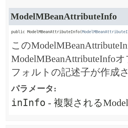
ModelMBeanAttributeInfo
public ModelMBeanAttributeInfo​(
ModelMBeanAttributeI
このModelMBeanAttribute
ModelMBeanAttribut
フォルトの記述子が作成
パラメータ:
inInfo
- 複製されるModelMBe