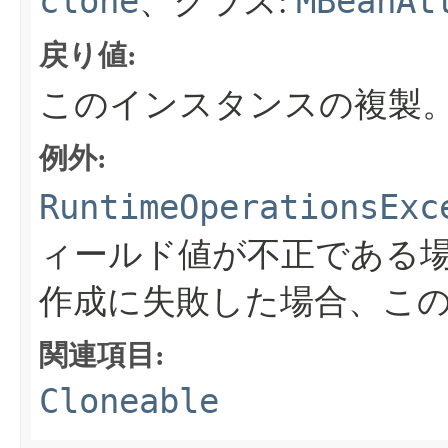
clone
MBeanAt
、クラス:
戻り値:
このインスタンスの複製
例外:
RuntimeOperationsExc
ィールド値が不正である
作成に失敗した場合、こ
関連項目:
Cloneable