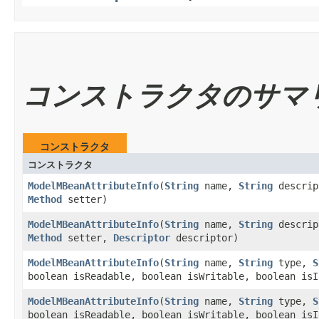
コンストラクタのサマ
コンストラクタ
コンストラクタ
ModelMBeanAttributeInfo
​(
String
name,
String
descri
Method
setter)
ModelMBeanAttributeInfo
​(
String
name,
String
descri
Method
setter,
Descriptor
descriptor)
ModelMBeanAttributeInfo
​(
String
name,
String
type,
S
boolean isReadable, boolean isWritable, boolean isI
ModelMBeanAttributeInfo
​(
String
name,
String
type,
S
boolean isReadable, boolean isWritable, boolean isI