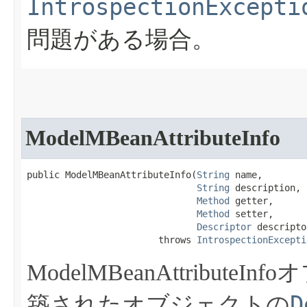
IntrospectionExcepti
問題がある場合。
ModelMBeanAttributeInfo
public ModelMBeanAttributeInfo​(
String
 name,

String
 description,

Method
 getter,

Method
 setter,

Descriptor
 descripto
                        throws 
IntrospectionExcepti
ModelMBeanAttribut
D
築されたオブジェクトの