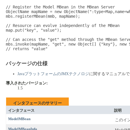
// Register the Model MBean in the MBean Server

ObjectName mapName = new ObjectName(":type=Map,name=wh
mbs.registerMBean(mmb, mapName);

// Resource can evolve independently of the MBean

map.put("key", "value");

// Can access the "get" method through the MBean Serve
mbs.invoke(mapName, "get", new Object[] {"key"}, new S
// returns "value"

パッケージの仕様
JavaプラットフォームのJMXテクノロジ
に関するマニュアルで
導入されたバージョン:
1.5
インタフェースのサマリー
インタフェース
説明
ModelMBean
このイン
ModelMBeanInfo