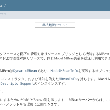
ルプ
クラス
機械翻訳について
管理インタフェースと配下の管理対象リソースのブリッジとして機能するMBea
よび管理対象リソースで、同じModel MBean実装を繰返し利用できま
DynamicMBean
ModelMBeanInfo
 MBeanは
であり、
を実装するオブジェ
MBeanInfo
ン、コンストラクタ、および通知を備えた
を持ちます。
Model
DescriptorSupport
、
のインスタンスです。
す。
るためのModel MBeanの例を示します。
MBeanサーバーからは
publicメソッドを管理用に公開できます。