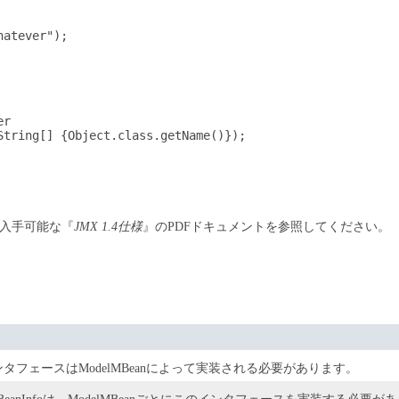
atever");

r

tring[] {Object.class.getName()});

入手可能な『
JMX 1.4仕様
』のPDFドキュメントを参照してください。
タフェースはModelMBeanによって実装される必要があります。