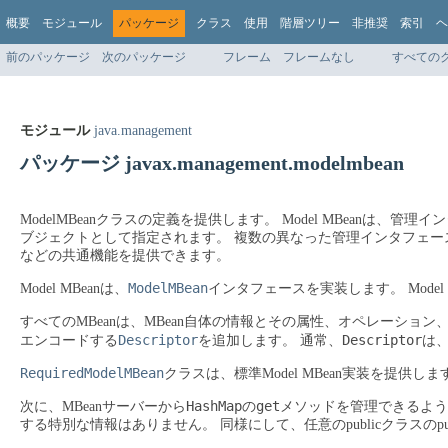
概要
モジュール
パッケージ
クラス
使用
階層ツリー
非推奨
索引
ヘ
前のパッケージ
次のパッケージ
フレーム
フレームなし
すべての
モジュール
java.management
パッケージ javax.management.modelmbean
ModelMBeanクラスの定義を提供します。
Model MBeanは、
ブジェクトとして指定されます。
複数の異なった管理インタフェースお
などの共通機能を提供できます。
ModelMBean
Model MBeanは、
インタフェースを実装します。
Model
すべてのMBeanは、MBean自体の情報とその属性、オペレーショ
Descriptor
Descriptor
エンコードする
を追加します。
通常、
は
RequiredModelMBean
クラスは、標準Model MBean実装を提供しま
HashMap
get
次に、MBeanサーバーから
の
メソッドを管理できるようにす
する特別な情報はありません。
同様にして、任意のpublicクラスの