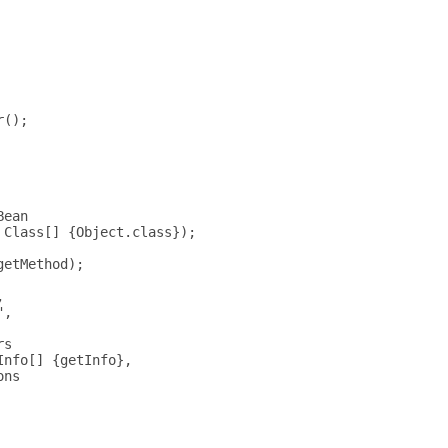
();

ean

Class[] {Object.class});

etMethod);



,

s

nfo[] {getInfo},

ns
