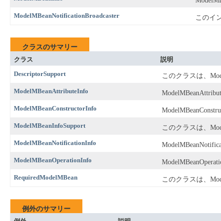
Mode
ModelMBeanNotificationBroadcaster
このイン
クラスのサマリー
クラス
説明
DescriptorSupport
このクラスは、Mo
ModelMBeanAttributeInfo
ModelMBeanAt
ModelMBeanConstructorInfo
ModelMBeanCo
ModelMBeanInfoSupport
このクラスは、Mod
ModelMBeanNotificationInfo
ModelMBeanNo
ModelMBeanOperationInfo
ModelMBeanO
RequiredModelMBean
このクラスは、Mod
例外のサマリー