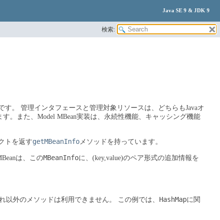
Java SE 9 & JDK 9
検索:
nです。
管理インタフェースと管理対象リソースは、どちらもJavaオ
す。また、Model MBean実装は、永続性機能、キャッシング機能
getMBeanInfo
クトを返す
メソッドを持っています。
MBeanInfo
 MBeanは、この
に、(key,value)のペア形式の追加情報を
HashMap
、これ以外のメソッドは利用できません。
この例では、
に関