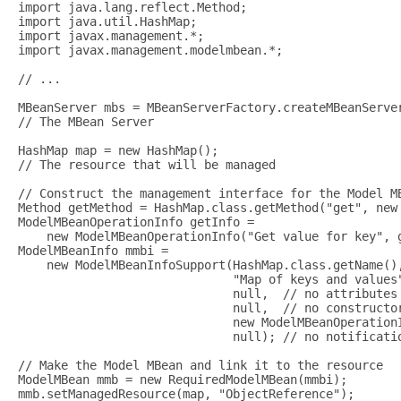
import java.lang.reflect.Method;

import java.util.HashMap;

import javax.management.*;

import javax.management.modelmbean.*;

// ...

MBeanServer mbs = MBeanServerFactory.createMBeanServer
// The MBean Server

HashMap map = new HashMap();

// The resource that will be managed

// Construct the management interface for the Model MB
Method getMethod = HashMap.class.getMethod("get", new 
ModelMBeanOperationInfo getInfo =

    new ModelMBeanOperationInfo("Get value for key", g
ModelMBeanInfo mmbi =

    new ModelMBeanInfoSupport(HashMap.class.getName(),
                              "Map of keys and values"
                              null,  // no attributes

                              null,  // no constructor
                              new ModelMBeanOperationI
                              null); // no notificatio
// Make the Model MBean and link it to the resource

ModelMBean mmb = new RequiredModelMBean(mmbi);

mmb.setManagedResource(map, "ObjectReference");
