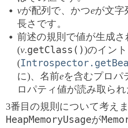
v
が配列で、かつ
e
が文字
長さです。
前述の規則で値が生成さ
getClass()
(
v
.
)のイン
Introspector.getBe
(
に)、名前
e
を含むプロパ
ロパティ値が読み取られ
3番目の規則について考え
HeapMemoryUsage
Memo
が