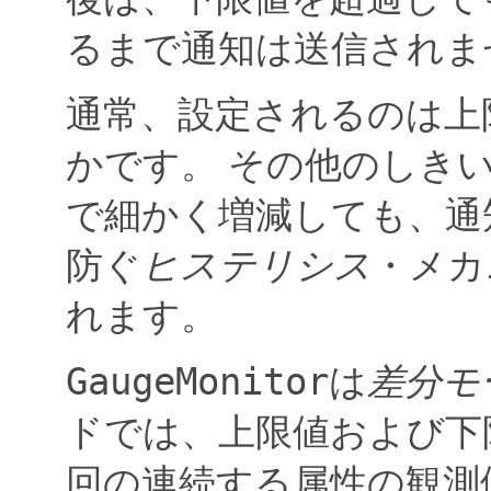
るまで通知は送信されま
通常、設定されるのは上
かです。
その他のしき
で細かく増減しても、通
防ぐ
ヒステリシス
・メカ
れます。
GaugeMonitor
は
差分モ
ドでは、上限値および下
回の連続する属性の観測