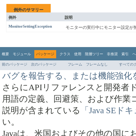
例外のサマリー
例外
説明
MonitorSettingException
モニターの実行中にモニター設定が
概要
モジュール
パッケージ
クラス
使用
階層ツリー
非推奨
索引
ヘ
前のパッケージ
次のパッケージ
フレーム
フレームなし
すべての
バグを報告する、または機能強化
さらにAPIリファレンスと開発者
用語の定義、回避策、および作業
説明が含まれている
「Java SE
い。
Javaは、米国およびその他の国にお