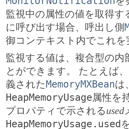
MonitorNotification
を
監視中の属性の値を取得す
に呼び出す場合、呼出し側
御コンテキスト内でこれを
監視する値は、複合型の内
とができます。
たとえば、
MemoryMXBean
義された
は
HeapMemoryUsage
属性を
プロパティで示される
used
HeapMemoryUsage.used