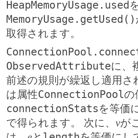
HeapMemoryUsage.used
MemoryUsage.getUsed()
取得されます。
ConnectionPool.connec
ObservedAttribute
に、
前述の規則が繰返し適用さ
ConnectionPool
は属性
の
connectionStats
を等価
で得られます。
次に、
v
が
length
は、
e
と
を等価にし