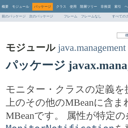
概要
モジュール
パッケージ
クラス
使用
階層ツリー
非推奨
索引
ヘ
前のパッケージ
次のパッケージ
フレーム
フレームなし
すべての
モジュール
java.management
パッケージ javax.manage
モニター・クラスの定義を
上のその他のMBeanに含
MBeanです。
属性が特定の条