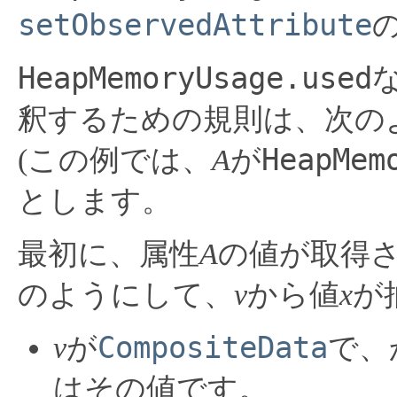
setObservedAttribute
HeapMemoryUsage.used
釈するための規則は、次の
HeapMem
(この例では、
A
が
とします。
最初に、属性
A
の値が取得
のようにして、
v
から値
x
が
CompositeData
v
が
で、
はその値です。