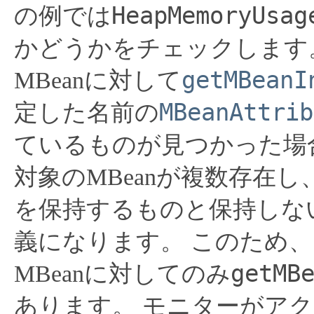
HeapMemoryUsag
の例では
かどうかをチェックします
getMBeanI
MBeanに対して
MBeanAttrib
定した名前の
ているものが見つかった場
対象のMBeanが複数存在し
を保持するものと保持しな
義になります。
このため、
getMB
MBeanに対してのみ
あります。
モニターがアク