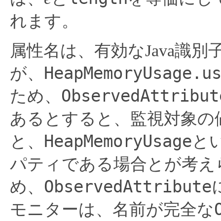
れます。
属性名は、有効なJava識
HeapMemoryUsage.u
が、
ObservedAttribut
ため、
あるとすると、監視対象の
HeapMemoryUsage
と、
と
パティである場合とが考え
ObservedAttribute
め、
モニターは、名前が完全な