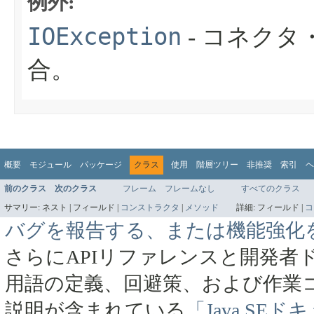
例外:
IOException
- コネク
合。
概要
モジュール
パッケージ
クラス
使用
階層ツリー
非推奨
索引
ヘ
前のクラス
次のクラス
フレーム
フレームなし
すべてのクラス
サマリー:
ネスト |
フィールド |
コンストラクタ
|
メソッド
詳細:
フィールド |
コ
バグを報告する、または機能強化
さらにAPIリファレンスと開発者
用語の定義、回避策、および作業
説明が含まれている
「Java SE