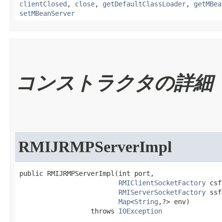
clientClosed
,
close
,
getDefaultClassLoader
,
getMBea
setMBeanServer
コンストラクタの詳細
RMIJRMPServerImpl
public RMIJRMPServerImpl​(int port,

RMIClientSocketFactory
 csf
RMIServerSocketFactory
 ssf
Map
<
String
,?> env)

                  throws 
IOException