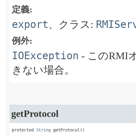
定義:
export
RMISer
、クラス:
例外:
IOException
- このRM
きない場合。
getProtocol
protected 
String
 getProtocol​()