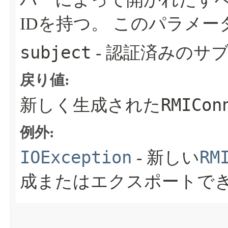
IDを持つ。
このパラメータ
subject
- 認証済みのサ
戻り値:
RMICon
新しく生成された
例外:
IOException
RM
- 新しい
成またはエクスポートで