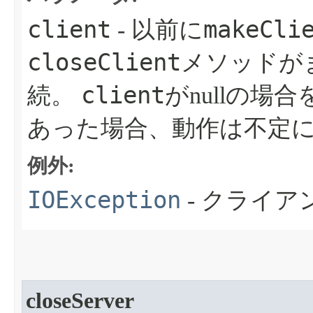
client
makeCli
- 以前に
closeClient
メソッドが
client
続。
がnullの
あった場合、動作は不定
例外:
IOException
- クライ
closeServer