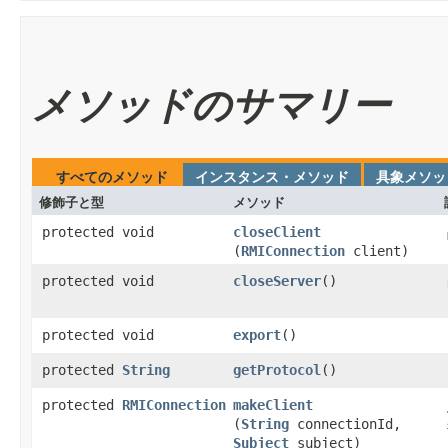
メソッドのサマリー
すべてのメソッド
インスタンス・メソッド
具象メソッ
修飾子と型
メソッド
protected void
closeClient
(
RMIConnection
client)
protected void
closeServer
​()
protected void
export
​()
protected
String
getProtocol
​()
protected
RMIConnection
makeClient
(
String
connectionId,
Subject
subject)