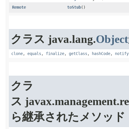
Remote
toStub
​()
クラス java.lang.
Object
clone
,
equals
,
finalize
,
getClass
,
hashCode
,
notify
クラ
ス javax.management.re
ら継承されたメソッド