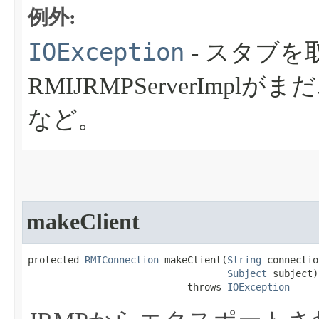
例外:
IOException
- スタブ
RMIJRMPServerIm
など。
makeClient
protected 
RMIConnection
 makeClient​(
String
 connectio
Subject
 subject)

                            throws 
IOException