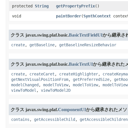
protected
String
getPropertyPrefix
​()
void
paintBorder
​(
SynthContext
contex
クラス javax.swing.plaf.basic.
BasicTextFieldUI
から継承さ
create
,
getBaseline
,
getBaselineResizeBehavior
クラス javax.swing.plaf.basic.
BasicTextUI
から継承された
create
,
createCaret
,
createHighlighter
,
createKeyma
getNextVisualPositionFrom
,
getPreferredSize
,
getRoo
modelChanged
,
modelToView
,
modelToView
,
modelToView
viewToModel
,
viewToModel2D
クラス javax.swing.plaf.
ComponentUI
から継承されたメソ
contains
,
getAccessibleChild
,
getAccessibleChildren