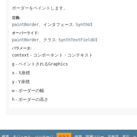
ボーダーをペイントします。
定義:
paintBorder
SynthUI
、インタフェース:
オーバーライド:
paintBorder
SynthTextFieldUI
、クラス:
パラメータ:
context
- コンポーネント・コンテキスト
g
Graphics
- ペイントされる
x
- X座標
y
- Y座標
w
- ボーダーの幅
h
- ボーダーの高さ
概要
モジュール
パッケージ
クラス
使用
階層ツリー
非推奨
索引
ヘ