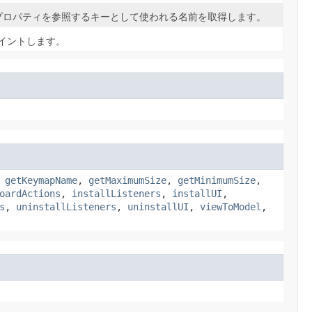
erでプロパティを参照するキーとして使われる名前を取得します。
イントします。
,
getKeymapName
,
getMaximumSize
,
getMinimumSize
,
oardActions
,
installListeners
,
installUI
,
s
,
uninstallListeners
,
uninstallUI
,
viewToModel
,