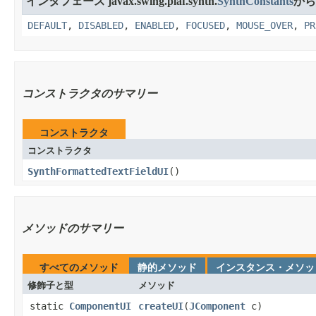
インタフェース javax.swing.plaf.synth.
SynthConstants
から
DEFAULT
,
DISABLED
,
ENABLED
,
FOCUSED
,
MOUSE_OVER
,
PR
コンストラクタのサマリー
コンストラクタ
コンストラクタ
SynthFormattedTextFieldUI
​()
メソッドのサマリー
すべてのメソッド
静的メソッド
インスタンス・メソッ
修飾子と型
メソッド
static
ComponentUI
createUI
​(
JComponent
c)