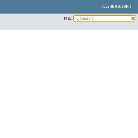
Java SE 9 & JDK 9
検索: