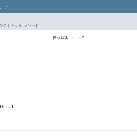
ルプ
ンストラクタ
|
メソッド
機械翻訳について
tFieldUI