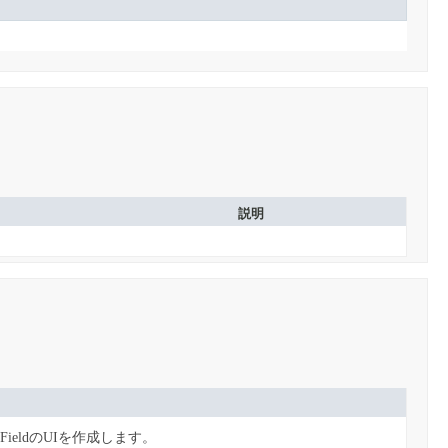
説明
TextFieldのUIを作成します。