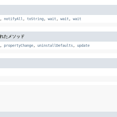
,
notifyAll
,
toString
,
wait
,
wait
,
wait
れたメソッド
,
propertyChange
,
uninstallDefaults
,
update