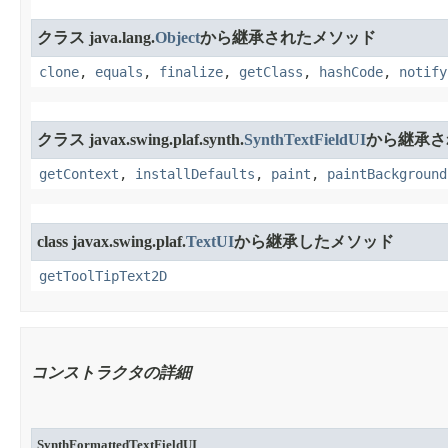
クラス java.lang.
Object
から継承されたメソッド
clone
,
equals
,
finalize
,
getClass
,
hashCode
,
notify
クラス javax.swing.plaf.synth.
SynthTextFieldUI
から継承さ
getContext
,
installDefaults
,
paint
,
paintBackground
class javax.swing.plaf.
TextUI
から継承したメソッド
getToolTipText2D
コンストラクタの詳細
SynthFormattedTextFieldUI