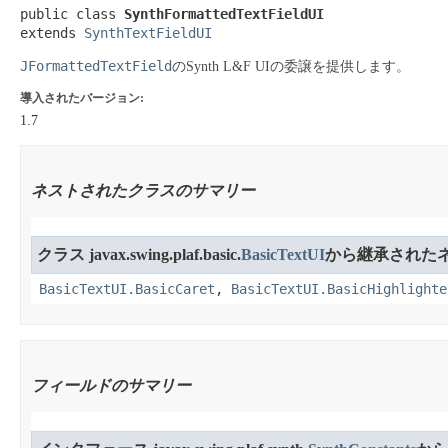
public class 
SynthFormattedTextFieldUI
extends 
SynthTextFieldUI
JFormattedTextField
のSynth L&F UIの委譲を提供します。
導入されたバージョン:
1.7
ネストされたクラスのサマリー
クラス javax.swing.plaf.basic.
BasicTextUI
から継承された
BasicTextUI.BasicCaret
,
BasicTextUI.BasicHighlighte
フィールドのサマリー