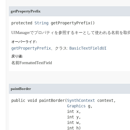
getPropertyPrefix
protected 
String
 getPropertyPrefix​()
UIManagerでプロパティを参照するキーとして使われる名前を取
オーバーライド:
getPropertyPrefix
BasicTextFieldUI
、クラス:
戻り値:
名前FormattedTextField
paintBorder
public void paintBorder​(
SynthContext
 context,

Graphics
 g,

                        int x,

                        int y,

                        int w,

                        int h)