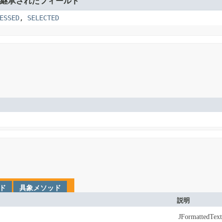
継承されたフィールド
ESSED
,
SELECTED
ド
具象メソッド
説明
JFormatted