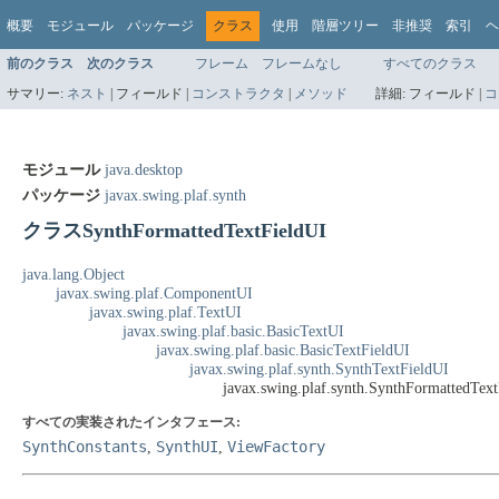
概要
モジュール
パッケージ
クラス
使用
階層ツリー
非推奨
索引
ヘ
前のクラス
次のクラス
フレーム
フレームなし
すべてのクラス
サマリー:
ネスト
|
フィールド |
コンストラクタ
|
メソッド
詳細:
フィールド |
コ
モジュール
java.desktop
パッケージ
javax.swing.plaf.synth
クラスSynthFormattedTextFieldUI
java.lang.Object
javax.swing.plaf.ComponentUI
javax.swing.plaf.TextUI
javax.swing.plaf.basic.BasicTextUI
javax.swing.plaf.basic.BasicTextFieldUI
javax.swing.plaf.synth.SynthTextFieldUI
javax.swing.plaf.synth.SynthFormattedTex
すべての実装されたインタフェース:
SynthConstants
SynthUI
ViewFactory
,
,