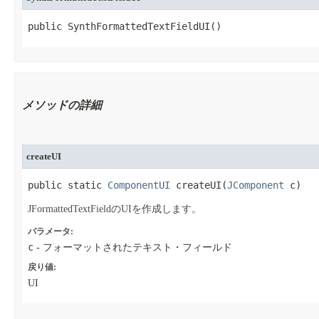
public SynthFormattedTextFieldUI​()
メソッドの詳細
createUI
public static 
ComponentUI
 createUI​(
JComponent
 c)
JFormattedTextFieldのUIを作成します。
パラメータ:
c
- フォーマットされたテキスト・フィールド
戻り値:
UI