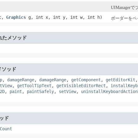
UIManag
t,
Graphics
g, int x, int y, int w, int h)
ボーダーをペ
れたメソッド
メソッド
p
,
damageRange
,
damageRange
,
getComponent
,
getEditorKit
tView
,
getToolTipText
,
getVisibleEditorRect
,
installKeyb
2D
,
paint
,
paintSafely
,
setView
,
uninstallKeyboardAction
ッド
Count