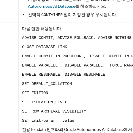
Autonomous AI Database
를 참조하십시오.
선택적
절이 지정된 경우 무시됩니다.
CONTAINER
다음 절만 허용됩니다.
ADVISE COMMIT, ADVISE ROLLBACK, ADVISE NOTHING
CLOSE DATABASE LINK
ENABLE COMMIT IN PROCEDURE, DISABLE COMMIT IN 
ENABLE PARALLEL
, DISABLE PARALLEL
, FORCE PAR
ENABLE RESUMABLE, DISABLE RESUMABLE
SET DEFAULT_COLLATION
SET EDITION
SET ISOLATION_LEVEL
SET ROW ARCHIVAL VISIBILITY
SET init-param = value
전용 Exadata 인프라의 Oracle Autonomous AI Data