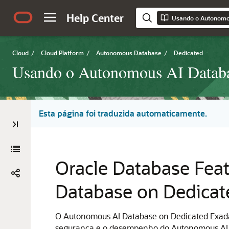
Help Center
Cloud
/
Cloud Platform
/
Autonomous Database
/
Dedicated
Usando o Autonomous AI Databas
Esta página foi traduzida automaticamente.
Oracle Database Fea
Database on Dedicate
O Autonomous AI Database on Dedicated Exadata
segurança e o desempenho do Autonomous AI D