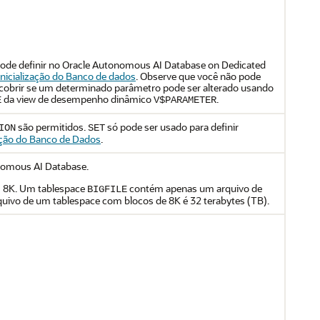
ê pode definir no Oracle Autonomous AI Database on Dedicated
nicialização do Banco de dados
. Observe que você não pode
escobrir se um determinado parâmetro pode ser alterado usando
da view de desempenho dinâmico
.
E
V$PARAMETER
são permitidos.
só pode ser usado para definir
ION
SET
ação do Banco de Dados
.
nomous AI Database.
m 8K. Um tablespace
contém apenas um arquivo de
BIGFILE
ivo de um tablespace com blocos de 8K é 32 terabytes (TB).