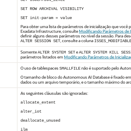
SET ROW ARCHIVAL VISIBILITY
SET init-param = value
Para obter uma lista de parâmetros de inicialização que voc
Exadata Infrastructure, consulte
Modificando Parâmetros de I
definir alguns desses parâmetros no nível da sessão. Para d
, consulte a coluna
ALTER SESSION SET
ISSES_MODIFIABL
Somente
e
ALTER SYSTEM SET
ALTER SYSTEM KILL SESS
parâmetros listados em
Modificando Parâmetros de Inicializ
O uso de tablespaces
não é suportado pelo Auto
SMALLFILE
O tamanho de bloco do Autonomous AI Database é fixado e
dados ou um arquivo temporário, e o tamanho máximo do arqu
As seguintes cláusulas são ignoradas:
allocate_extent
alter_iot
deallocate_unused
ilm