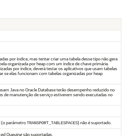
.
adas por índice, mas tentar criar uma tabela desse tipo não gera
abela organizada por heap com um índice de chave primária.
izadas por índice, deverá testar os aplicativos que usam tabelas
mar se elas funcionam com tabelas organizadas por heap
usam Java no Oracle Database terão desempenho reduzido no
s de manutenção de serviço estiverem sendo executadas no
l (o parâmetro
) não é suportado.
TRANSPORT_TABLESPACES
ed Queuing são suportadas.