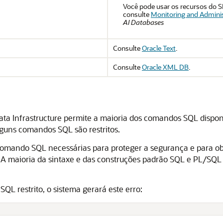
Você pode usar os recursos do S
consulte
Monitoring and Adminis
AI Databases
Consulte
Oracle Text
.
Consulte
Oracle XML DB
.
a Infrastructure permite a maioria dos comandos SQL disponí
uns comandos SQL são restritos.
e comando SQL necessárias para proteger a segurança e para
. A maioria da sintaxe e das construções padrão SQL e PL/S
L restrito, o sistema gerará este erro:
s