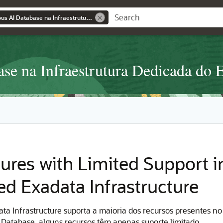
Usando o Autonomous AI Database na Infraestrutura Dedicada do Exadata
e na Infraestrutura Dedicada do 
tures with Limited Support 
d Exadata Infrastructure
 Infrastructure suporta a maioria dos recursos presentes no O
atabase, alguns recursos têm apenas suporte limitado.