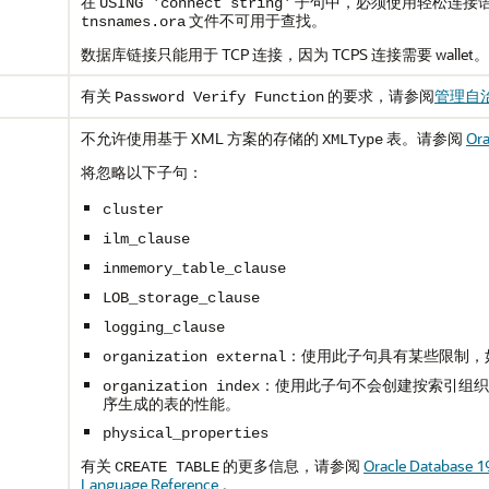
在
子句中，必须使用轻松连接
USING 'connect string'
文件不可用于查找。
tnsnames.ora
数据库链接只能用于 TCP 连接，因为 TCPS 连接需要 wallet。
有关
的要求，请参阅
管理自治
Password Verify Function
不允许使用基于 XML 方案的存储的
表。请参阅
Or
XMLType
将忽略以下子句：
cluster
ilm_clause
inmemory_table_clause
LOB_storage_clause
logging_clause
：使用此子句具有某些限制，
organization external
：使用此子句不会创建按索引组织
organization index
序生成的表的性能。
physical_properties
有关
的更多信息，请参阅
Oracle Database 1
CREATE TABLE
Language Reference
。