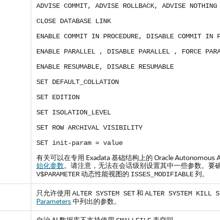
ADVISE COMMIT, ADVISE ROLLBACK, ADVISE NOTHING
CLOSE DATABASE LINK
ENABLE COMMIT IN PROCEDURE, DISABLE COMMIT IN 
ENABLE PARALLEL
, DISABLE PARALLEL
, FORCE PAR
ENABLE RESUMABLE, DISABLE RESUMABLE
SET DEFAULT_COLLATION
SET EDITION
SET ISOLATION_LEVEL
SET ROW ARCHIVAL VISIBILITY
SET init-param = value
有关可以在专用 Exadata 基础结构上的 Oracle Autonomo
始化参数
。请注意，无法在会话级别设置其中一些参数。要
动态性能视图的
列。
V$PARAMETER
ISSES_MODIFIABLE
只允许使用
和
ALTER SYSTEM SET
ALTER SYSTEM KILL S
Parameters
中列出的参数。
自治 AI 数据库不支持使用
表空间。