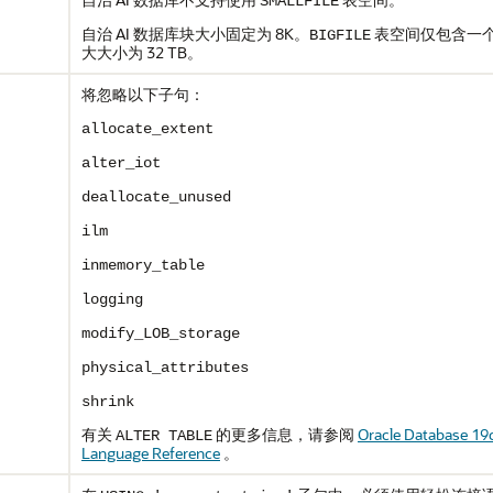
SMALLFILE
自治 AI 数据库块大小固定为 8K。
表空间仅包含一个
BIGFILE
大大小为 32 TB。
将忽略以下子句：
allocate_extent
alter_iot
deallocate_unused
ilm
inmemory_table
logging
modify_LOB_storage
physical_attributes
shrink
有关
的更多信息，请参阅
Oracle Database 19
ALTER TABLE
Language Reference
。