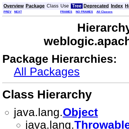
Overview
Package
Class
Use
Tree
Deprecated
Index
H
PREV
NEXT
FRAMES
NO FRAMES
All Classes
Hierarch
weblogic.apach
Package Hierarchies:
All Packages
Class Hierarchy
java.lang.
Object
java.lang.
Throwabl