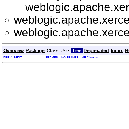
weblogic.apache.xer
weblogic.apache.xerces
weblogic.apache.xerces
Overview
Package
Class
Use
Tree
Deprecated
Index
H
PREV
NEXT
FRAMES
NO FRAMES
All Classes