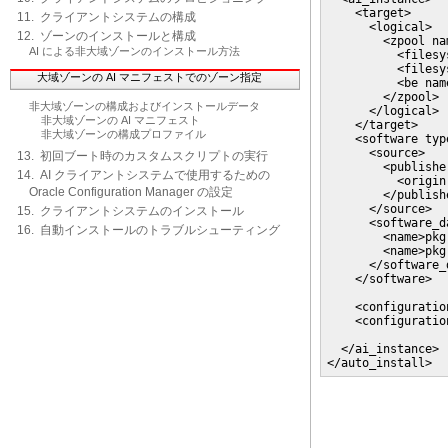
    <target>

11. クライアントシステムの構成
      <logical>

12. ゾーンのインストールと構成
        <zpool na
AI による非大域ゾーンのインストール方法
          <filesy
          <filesy
大域ゾーンの AI マニフェストでのゾーン指定
          <be nam
        </zpool>

非大域ゾーンの構成およびインストールデータ
      </logical>

非大域ゾーンの AI マニフェスト
    </target>

非大域ゾーンの構成プロファイル
    <software typ
      <source>

13. 初回ブート時のカスタムスクリプトの実行
        <publishe
14. AI クライアントシステムで使用するための
          <origin
Oracle Configuration Manager の設定
        </publishe
      </source>

15. クライアントシステムのインストール
      <software_d
16. 自動インストールのトラブルシューティング
        <name>pkg
        <name>pkg
      </software_d
    </software>

    <configuratio
    <configuratio
  </ai_instance>

</auto_install>