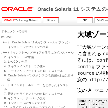
Oracle Solaris 11 シ
ドキュメントの情報
大域ゾー
はじめに
パート I Oracle Solaris 11 のインストールオプション
非大域ゾーン
1. インストールオプションの概要
パート II インストールメディアを使用したインストール
に含まれる
c
2. インストールの準備
るには、
conf
3. LiveCD の使用
config
ファ
4. テキストインストーラの使用
5. メディアからブートする自動インストール
source
の場
6. Oracle Solaris インスタンスの構成解除または再構
意の
http:/
成
パート III インストールサーバーを使用したインストー
ル
次の AI マ
7. 複数のクライアントへの自動インストール
8. インストールサーバーの設定
<!DOCTYPE auto_in
9. インストールのカスタマイズ
<auto_install>

10. クライアントシステムのプロビジョニング
  <ai_instance>
