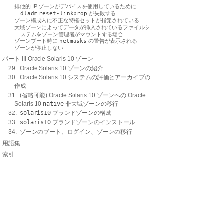
排他的 IP ゾーンがデバイスを使用しているために
dladm
reset-linkprop
が失敗する
ゾーン構成内に不正な特権セットが指定されている
大域ゾーンによってデータが挿入されているファイルシ
ステムをゾーン管理者がマウントする場合
ゾーンブート時に
netmasks
の警告が表示される
ゾーンが停止しない
パート III Oracle Solaris 10 ゾーン
29. Oracle Solaris 10 ゾーンの紹介
30. Oracle Solaris 10 システムの評価とアーカイブの
作成
31. (省略可能) Oracle Solaris 10 ゾーンへの Oracle
Solaris 10
native
非大域ゾーンの移行
32.
solaris10
ブランドゾーンの構成
33.
solaris10
ブランドゾーンのインストール
34. ゾーンのブート、ログイン、ゾーンの移行
用語集
索引