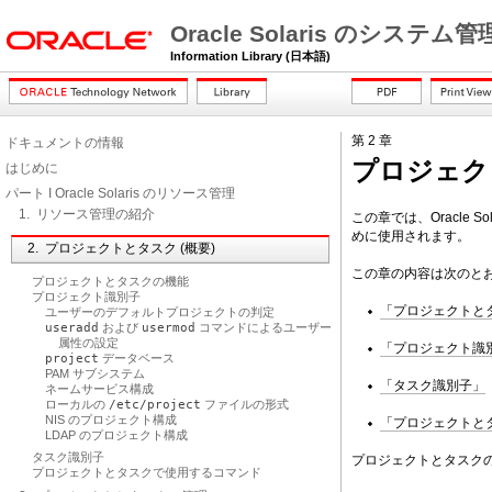
Oracle Solaris のシステム管
Information Library (日本語)
第 2 章
ドキュメントの情報
プロジェク
はじめに
パート I Oracle Solaris のリソース管理
1. リソース管理の紹介
この章では、Oracle S
めに使用されます。
2. プロジェクトとタスク (概要)
この章の内容は次のと
プロジェクトとタスクの機能
プロジェクト識別子
「プロジェクトと
ユーザーのデフォルトプロジェクトの判定
useradd
および
usermod
コマンドによるユーザー
属性の設定
「プロジェクト識
project
データベース
PAM サブシステム
「タスク識別子」
ネームサービス構成
ローカルの
/etc/project
ファイルの形式
NIS のプロジェクト構成
「プロジェクトと
LDAP のプロジェクト構成
タスク識別子
プロジェクトとタスク
プロジェクトとタスクで使用するコマンド