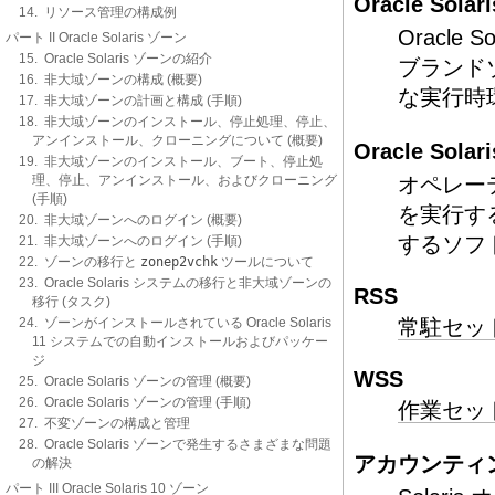
Oracle Sola
14. リソース管理の構成例
Oracle
パート II Oracle Solaris ゾーン
15. Oracle Solaris ゾーンの紹介
ブランドゾ
16. 非大域ゾーンの構成 (概要)
な実行時
17. 非大域ゾーンの計画と構成 (手順)
18. 非大域ゾーンのインストール、停止処理、停止、
アンインストール、クローニングについて (概要)
Oracle Sola
19. 非大域ゾーンのインストール、ブート、停止処
理、停止、アンインストール、およびクローニング
オペレー
(手順)
を実行す
20. 非大域ゾーンへのログイン (概要)
するソフ
21. 非大域ゾーンへのログイン (手順)
22. ゾーンの移行と
zonep2vchk
ツールについて
23. Oracle Solaris システムの移行と非大域ゾーンの
RSS
移行 (タスク)
24. ゾーンがインストールされている Oracle Solaris
常駐セッ
11 システムでの自動インストールおよびパッケー
ジ
WSS
25. Oracle Solaris ゾーンの管理 (概要)
26. Oracle Solaris ゾーンの管理 (手順)
作業セッ
27. 不変ゾーンの構成と管理
28. Oracle Solaris ゾーンで発生するさまざまな問題
アカウンティ
の解決
パート III Oracle Solaris 10 ゾーン