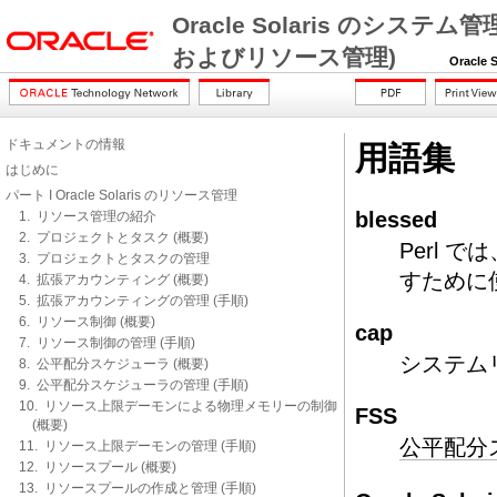
Oracle Solaris のシステム管理 
およびリソース管理)
Oracle So
ドキュメントの情報
用語集
はじめに
パート I Oracle Solaris のリソース管理
blessed
1. リソース管理の紹介
2. プロジェクトとタスク (概要)
Perl
3. プロジェクトとタスクの管理
すために
4. 拡張アカウンティング (概要)
5. 拡張アカウンティングの管理 (手順)
6. リソース制御 (概要)
cap
7. リソース制御の管理 (手順)
システム
8. 公平配分スケジューラ (概要)
9. 公平配分スケジューラの管理 (手順)
10. リソース上限デーモンによる物理メモリーの制御
FSS
(概要)
公平配分
11. リソース上限デーモンの管理 (手順)
12. リソースプール (概要)
13. リソースプールの作成と管理 (手順)