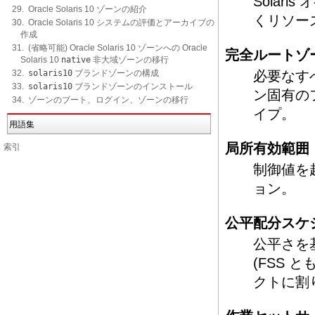
Solar
29. Oracle Solaris 10 ゾーンの紹介
くリソー
30. Oracle Solaris 10 システムの評価とアーカイブの
作成
31. (省略可能) Oracle Solaris 10 ゾーンへの Oracle
完全ルートゾ
Solaris 10
native
非大域ゾーンの移行
32.
solaris10
ブランドゾーンの構成
必要なす
33.
solaris10
ブランドゾーンのインストール
ン固有の
34. ゾーンのブート、ログイン、ゾーンの移行
イプ。
用語集
局所有効範囲
索引
制御値を
ョン。
公平配分スケ
公平さを
(FSS 
クトに割