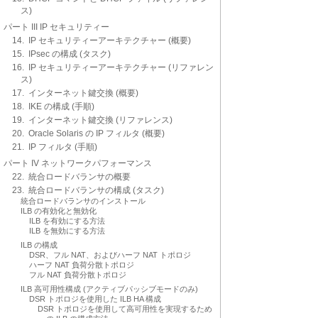
ス)
パート III IP セキュリティー
14. IP セキュリティーアーキテクチャー (概要)
15. IPsec の構成 (タスク)
16. IP セキュリティーアーキテクチャー (リファレン
ス)
17. インターネット鍵交換 (概要)
18. IKE の構成 (手順)
19. インターネット鍵交換 (リファレンス)
20. Oracle Solaris の IP フィルタ (概要)
21. IP フィルタ (手順)
パート IV ネットワークパフォーマンス
22. 統合ロードバランサの概要
23. 統合ロードバランサの構成 (タスク)
統合ロードバランサのインストール
ILB の有効化と無効化
ILB を有効にする方法
ILB を無効にする方法
ILB の構成
DSR、フル NAT、およびハーフ NAT トポロジ
ハーフ NAT 負荷分散トポロジ
フル NAT 負荷分散トポロジ
ILB 高可用性構成 (アクティブパッシブモードのみ)
DSR トポロジを使用した ILB HA 構成
DSR トポロジを使用して高可用性を実現するため