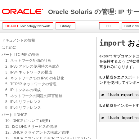
Oracle Solaris の管理: IP
ドキュメントの情報
import
お
はじめに
パート I TCP/IP の管理
export
サブコマンドは
1. ネットワーク配備の計画
を保持するように特に
2. IPv6 アドレス使用時の考慮点
書き込みになります。
3. IPv4 ネットワークの構成
ILB 構成をエクスポー
4. ネットワークでの IPv6 の有効化
ンドを使用してインポ
5. TCP/IP ネットワークの管理
6. IP トンネルの構成
# 
ilbadm export-c
7. ネットワークの問題の障害追跡
8. IPv4 リファレンス
ILB 構成をインポート
9. IPv6 リファレンス
パート II DHCP
# 
ilbadm import-c
10. DHCP について (概要)
11. ISC DHCP サービスの管理
12. DHCP クライアントの構成と管理
13. DHCP コマンドと DHCP ファイル (リファレン