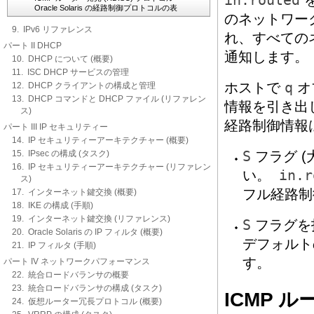
in.routed
を
Oracle Solaris の経路制御プロトコルの表
のネットワー
9. IPv6 リファレンス
れ、すべての
パート II DHCP
通知します。
10. DHCP について (概要)
11. ISC DHCP サービスの管理
ホストで
q
オ
12. DHCP クライアントの構成と管理
13. DHCP コマンドと DHCP ファイル (リファレン
情報を引き出
ス)
経路制御情報
パート III IP セキュリティー
14. IP セキュリティーアーキテクチャー (概要)
15. IPsec の構成 (タスク)
S
フラグ 
16. IP セキュリティーアーキテクチャー (リファレン
い。
in.r
ス)
フル経路制
17. インターネット鍵交換 (概要)
18. IKE の構成 (手順)
19. インターネット鍵交換 (リファレンス)
S
フラグを
20. Oracle Solaris の IP フィルタ (概要)
デフォルト
21. IP フィルタ (手順)
す。
パート IV ネットワークパフォーマンス
22. 統合ロードバランサの概要
23. 統合ロードバランサの構成 (タスク)
ICMP ル
24. 仮想ルーター冗長プロトコル (概要)