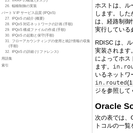
25. VRRP の構成 (タスク)
ホストは、ル
26. 輻輳制御の実装
します。したが
パート V IP サービス品質 (IPQoS)
27. IPQoS の紹介 (概要)
は、経路制御
28. IPQoS 対応ネットワークの計画 (手順)
実行している
29. IPQoS 構成ファイルの作成 (手順)
30. IPQoS の起動と保守(手順)
31. フローアカウンティングの使用と統計情報の収集
RDISC は
(手順)
実装されます
32. IPQoS の詳細 (リファレンス)
によってホス
用語集
索引
ます。
in.ro
いるネットワ
in.routed
(
ジを参照して
Oracle
次の表では、Or
トコルの一覧