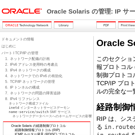
Oracle Solaris の管理: IP
ドキュメントの情報
Oracle
はじめに
パート I TCP/IP の管理
このセクションで
1. ネットワーク配備の計画
2. IPv6 アドレス使用時の考慮点
報プロトコル (
3. IPv4 ネットワークの構成
制御プロトコル
4. ネットワークでの IPv6 の有効化
5. TCP/IP ネットワークの管理
TCP/IP プ
6. IP トンネルの構成
ルの完全な一
7. ネットワークの問題の障害追跡
8. IPv4 リファレンス
ネットワーク構成ファイル
経路制御情
inetd
インターネットサービスデーモン
name-service/switch
SMF サービス
ネットワークデータベースへのネームサービスの影響
RIP は、
る
in.route
Oracle Solaris の経路制御プロトコル
経路制御情報プロトコル (RIP)
ICMP ルーター発見 (RDISC) プロトコル