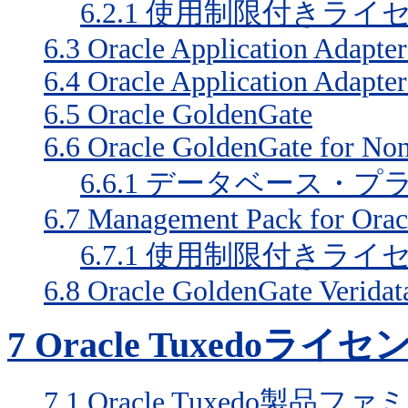
6.2.1
使用制限付きライ
6.3
Oracle Application Adapters
6.4
Oracle Application Adapter
6.5
Oracle GoldenGate
6.6
Oracle GoldenGate for Non
6.6.1
データベース・プ
6.7
Management Pack for Orac
6.7.1
使用制限付きライ
6.8
Oracle GoldenGate Veridat
7
Oracle Tuxedoライセ
7.1
Oracle Tuxedo製品ファ