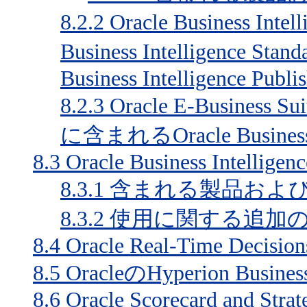
8.2.2
Oracle Business Inte
Business Intelligence S
Business Intelligence Publi
8.2.3
Oracle E-Busi
に含まれるOracle Business In
8.3
Oracle Business Intelligen
8.3.1
含まれる製品およ
8.3.2
使用に関する追加の
8.4
Oracle Real-Time Decision
8.5
OracleのHyperion Business 
8.6
Oracle Scorecard and Stra