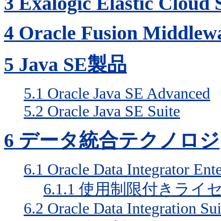
3
Exalogic Elastic Cloud 
4
Oracle Fusion Middlew
5
Java SE製品
5.1
Oracle Java SE Advanced
5.2
Oracle Java SE Suite
6
データ統合テクノロジ
6.1
Oracle Data Integrator Ente
6.1.1
使用制限付きライ
6.2
Oracle Data Integration Sui