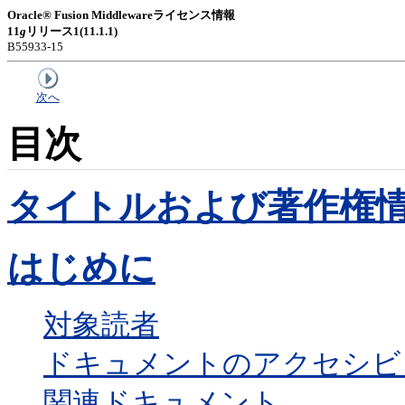
Oracle® Fusion Middlewareライセンス情報
11
g
リリース1(11.1.1)
B55933-15
次へ
目次
タイトルおよび著作権
はじめに
対象読者
ドキュメントのアクセシビ
関連ドキュメント