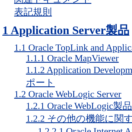
表記規則
1
Application Server製品
1.1
Oracle TopLink and Appli
1.1.1
Oracle MapViewer
1.1.2
Application Dev
ポート
1.2
Oracle WebLogic Server
1.2.1
Oracle WebLo
1.2.2
その他の機能に関
1.2.2.1
Oracle Internet