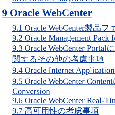
9
Oracle WebCenter
9.1
Oracle WebCenter製品
9.2
Oracle Management Pack f
9.3
Oracle WebCenter
関するその他の考慮事項
9.4
Oracle Internet Appli
9.5
Oracle WebCenter Conte
Conversion
9.6
Oracle WebCenter Real-Tim
9.7
高可用性の考慮事項