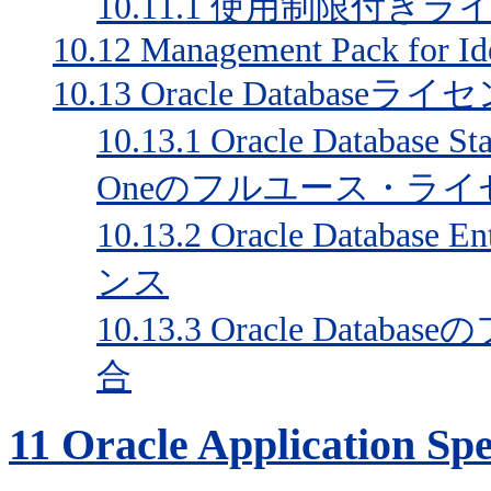
10.11.1
使用制限付きラ
10.12
Management Pack for Id
10.13
Oracle Databaseラ
10.13.1
Oracle Database S
Oneのフルユース・ライ
10.13.2
Oracle Databas
ンス
10.13.3
Oracle Dat
合
11
Oracle Application Sp