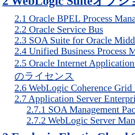
2
WebLogic Suiteオプ
2.1
Oracle BPEL Process Mana
2.2
Oracle Service Bus
2.3
SOA Suite for Oracle Midd
2.4
Unified Business Process 
2.5
Oracle Internet Applic
のライセンス
2.6
WebLogic Coherence Grid 
2.7
Application Server Enterp
2.7.1
SOA Management Pack 
2.7.2
WebLogic Server Mana