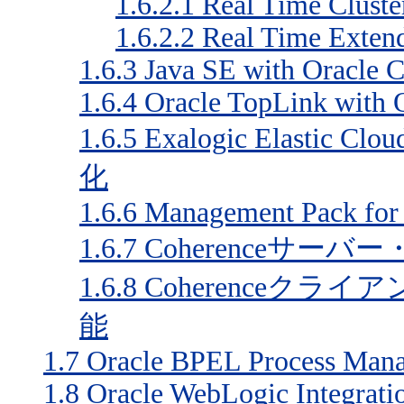
1.6.2.1
Real Time Cluste
1.6.2.2
Real Time Exten
1.6.3
Java SE with Oracle 
1.6.4
Oracle TopLink with 
1.6.5
Exalogic Elastic 
化
1.6.6
Management Pack for 
1.6.7
Coherenceサ
1.6.8
Coherenceク
能
1.7
Oracle BPEL Process Mana
1.8
Oracle WebLogic Integrati