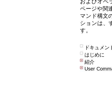
およびオペ
ページや関
マンド構文
ションは、す
す。
ドキュメン
はじめに
紹介
User Comm