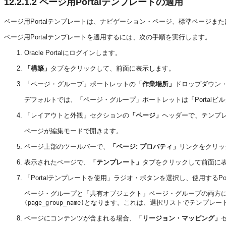
12.2.1.2
ページ用Portalテンプレートの適用
ページ用Portalテンプレートは、ナビゲーション・ページ、標準ページ
ページ用Portalテンプレートを適用するには、次の手順を実行します。
Oracle Portalにログインします。
「構築」
タブをクリックして、前面に表示します。
「ページ・グループ」ポートレットの
「作業場所」
ドロップダウン・
デフォルトでは、「ページ・グループ」ポートレットは「Portal
「レイアウトと外観」セクションの
「ページ」
ヘッダーで、テンプ
ページが編集モードで開きます。
ページ上部のツールバーで、
「ページ: プロパティ」
リンクをクリッ
表示されたページで、
「テンプレート」
タブをクリックして前面に
「Portalテンプレートを使用」ラジオ・ボタンを選択し、使用するPor
ページ・グループと「共有オブジェクト」ページ・グループの両方
となります。これは、選択リストでテンプレー
(page_group_name)
ページにコンテンツが含まれる場合、
「リージョン・マッピング」