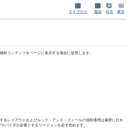
ライブラリ
製品
目次
索引
よび補助コンテンツをページに表示する場合に使用します。
が提供するレイアウトおよびルック・アンド・フィールの強制適用は厳密に行わ
・プロバイダが必要とするリージョンを必ず含めます。