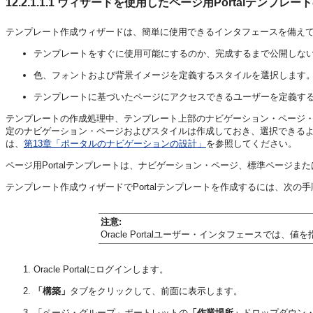
12.2.1.1.1
ウィザードを使用したページ用Portalテンプレー
テンプレート作成ウィザードは、簡単に使用できるインタフェースを備え
テンプレートをすぐに使用可能にするのか、完成するまで公開しな
色、フォントおよび背景イメージを定義するスタイルを選択します
テンプレートに基づいたページにアクセスできるユーザーを定義す
テンプレートの作成処理中、テンプレート上部のナビゲーション・ページ
定のナビゲーション・ページおよびスタイルは作成しておき、選択できる
は、
第13章「ポータルのナビゲーションの設計」
を参照してください。
ページ用Portalテンプレートは、ナビゲーション・ページ、標準ページ
テンプレート作成ウィザードでPortalテンプレートを作成するには、次の
注意:
Oracle Portalユーザー・インタフェースでは
Oracle Portalにログインします。
「構築」
タブをクリックして、前面に表示します。
「ページ・グループ」ポートレットの
「作業場所」
ドロップダウン