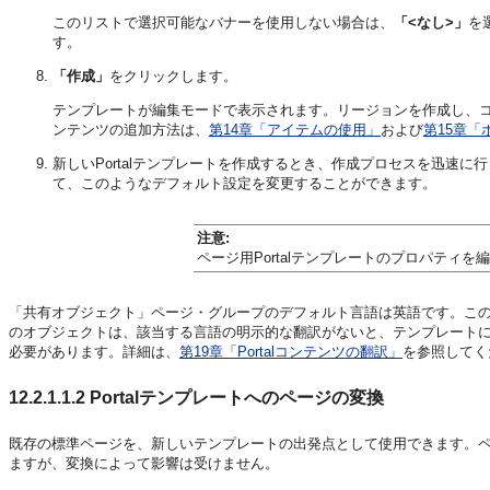
このリストで選択可能なバナーを使用しない場合は、
「<なし>」
を
す。
「作成」
をクリックします。
テンプレートが編集モードで表示されます。リージョンを作成し、
ンテンツの追加方法は、
第14章「アイテムの使用」
および
第15章「
新しいPortalテンプレートを作成するとき、作成プロセスを迅
て、このようなデフォルト設定を変更することができます。
注意:
ページ用Portalテンプレートのプロパティ
「共有オブジェクト」ページ・グループのデフォルト言語は英語です。こ
のオブジェクトは、該当する言語の明示的な翻訳がないと、テンプレート
必要があります。詳細は、
第19章「Portalコンテンツの翻訳」
を参照してく
12.2.1.1.2
Portalテンプレートへのページの変換
既存の標準ページを、新しいテンプレートの出発点として使用できます。
ますが、変換によって影響は受けません。