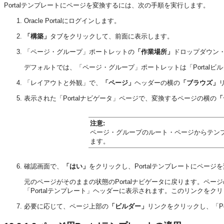
Portalテンプレートにページを変換するには、次の手順を実行します。
Oracle Portalにログインします。
「構築」
タブをクリックして、前面に表示します。
「ページ・グループ」ポートレットの
「作業場所」
ドロップダウン
デフォルトでは、「ページ・グループ」ポートレットは「Portal
「レイアウトと外観」で、
「ページ」
ヘッダーの横の
「ブラウズ」
表示された「Portalナビゲータ」ページで、変換するページの横の
「
注意:
ページ・グループのルート・ページからテンプ
ます。
確認画面で、
「はい」
をクリックし、Portalテンプレートにページ
元のページがそのままの状態のPortalナビゲータに戻ります。ペー
「Portalテンプレート」ヘッダーに表示されます。このリンクを
必要に応じて、ページ上部の
「ビルダー」
リンクをクリックし、「Po