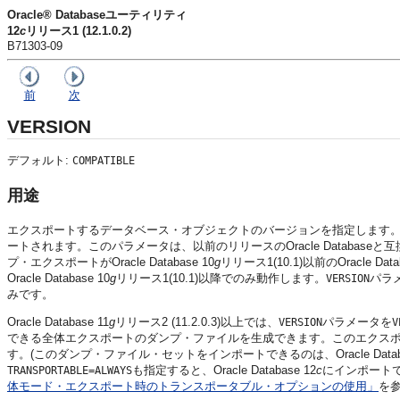
Oracle® Databaseユーティリティ
12
c
リリース1 (12.1.0.2)
B71303-09
前
次
VERSION
デフォルト:
COMPATIBLE
用途
エクスポートするデータベース・オブジェクトのバージョン
を指定します
ートされます。このパラメータは、以前のリリースのOracle Databa
プ・エクスポートがOracle Database 10
g
リリース1(10.1)以前のOracle
Oracle Database 10
g
リリース1(10.1)以降でのみ動作します。
パラ
VERSION
みです。
Oracle Database 11
g
リリース2 (11.2.0.3)以上では、
パラメータを
VERSION
V
できる全体エクスポートのダンプ・ファイルを生成できます。このエクス
す。(このダンプ・ファイル・セットをインポートできるのは、Oracle Database 
も指定すると、Oracle Database 12
c
にインポート
TRANSPORTABLE=ALWAYS
体モード・エクスポート時のトランスポータブル・オプションの使用」
を