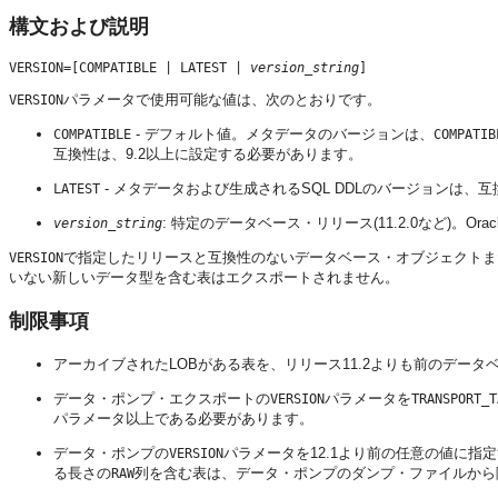
構文および説明
VERSION=[COMPATIBLE | LATEST | 
version_string
パラメータで使用可能な値は、次のとおりです。
VERSION
- デフォルト値。メタデータのバージョンは、
COMPATIBLE
COMPATIB
互換性は、9.2以上に設定する必要があります。
- メタデータおよび生成されるSQL DDLのバージョンは
LATEST
: 特定のデータベース・リリース(11.2.0など)。Oracle D
version_string
で指定したリリースと互換性のないデータベース・オブジェクトま
VERSION
いない新しいデータ型を含む表はエクスポートされません。
制限事項
アーカイブされたLOB
がある表を、リリース11.2よりも前のデー
データ・ポンプ・エクスポートの
パラメータを
VERSION
TRANSPORT_T
パラメータ以上である必要があります。
データ・ポンプの
パラメータを12.1より前の任意の値に指定
VERSION
る長さの
列を含む表は、データ・ポンプのダンプ・ファイルから
RAW