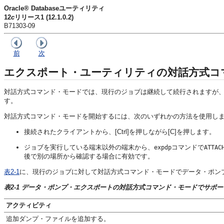
Oracle® Databaseユーティリティ
12
c
リリース1 (12.1.0.2)
B71303-09
前
次
エクスポート・ユーティリティの対話方式コ
対話方式コマンド・モード
では、現行のジョブは継続して続行されますが、
す。
対話方式コマンド・モードを開始するには、次のいずれかの方法を使用し
接続されたクライアントから、[Ctrl]を押しながら[C]を押します。
ジョブを実行している端末以外の端末から、
コマンドで
expdp
ATTAC
後で別の場所から確認する場合に有効です。
表2-1
に、現行のジョブに対して対話方式コマンド・モードでデータ・ポン
表2-1 データ・ポンプ・エクスポートの対話方式コマンド・モードでサポ
アクティビティ
追加ダンプ・ファイルを追加する。