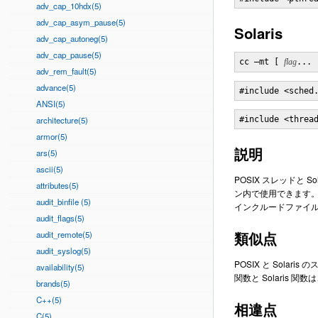
adv_cap_10hdx(5)
adv_cap_asym_pause(5)
Solaris
adv_cap_autoneg(5)
adv_cap_pause(5)
cc –mt [ 
flag
... 
adv_rem_fault(5)
advance(5)
#include <sched
ANSI(5)
architecture(5)
#include <threa
armor(5)
説明
ars(5)
ascii(5)
POSIX スレッドと S
attributes(5)
ン内で使用できます。P
audit_binfile (5)
インクルードファイ
audit_flags(5)
類似点
audit_remote(5)
audit_syslog(5)
POSIX と Sol
availability(5)
関数と Solaris 
brands(5)
C++(5)
相違点
C(5)