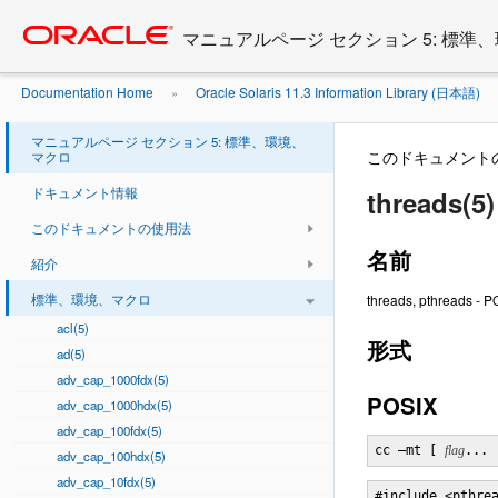
Go
oracle home
to
マニュアルページ セクション 5: 標準
main
content
Documentation Home
Oracle Solaris 11.3 Information Library (日本語)
»
マニュアルページ セクション 5: 標準、環境、
このドキュメント
マクロ
ドキュメント情報
threads(5)
このドキュメントの使用法
名前
紹介
標準、環境、マクロ
threads, pthreads 
acl(5)
形式
ad(5)
adv_cap_1000fdx(5)
POSIX
adv_cap_1000hdx(5)
adv_cap_100fdx(5)
cc –mt [ 
flag
... 
adv_cap_100hdx(5)
adv_cap_10fdx(5)
#include <pthre