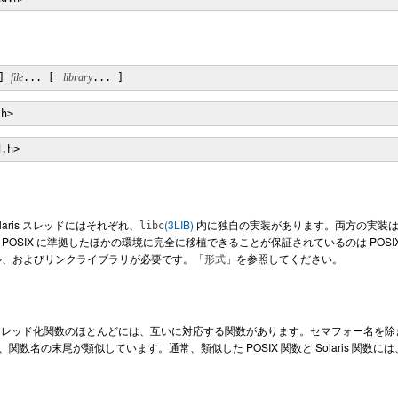
] 
file
... [ 
 library
... ]
.h>
d.h>
olaris スレッドにはそれぞれ、
(3LIB)
内に独自の実装があります。両方の実装は
libc
OSIX に準拠したほかの環境に完全に移植できることが保証されているのは POSIX ス
ル、およびリンクライブラリが必要です。「
」を参照してください。
形式
aris のスレッド化関数のほとんどには、互いに対応する関数があります。セマフォー名を除
関数は、関数名の末尾が類似しています。通常、類似した POSIX 関数と Solaris 