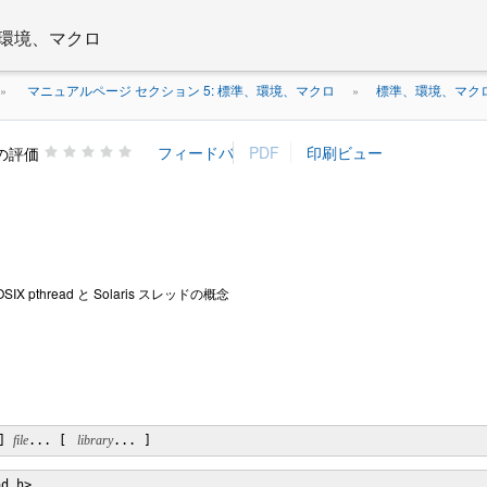
、環境、マクロ
マニュアルページ セクション 5: 標準、環境、マクロ
標準、環境、マク
»
»
の評価
- POSIX pthread と Solaris スレッドの概念
] 
file
... [ 
 library
... ]
ad.h> 