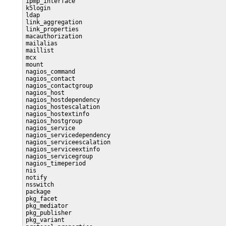
ipmp_interface

k5login

ldap

link_aggregation

link_properties

macauthorization

mailalias

maillist

mcx

mount

nagios_command

nagios_contact

nagios_contactgroup

nagios_host

nagios_hostdependency

nagios_hostescalation

nagios_hostextinfo

nagios_hostgroup

nagios_service

nagios_servicedependency

nagios_serviceescalation

nagios_serviceextinfo

nagios_servicegroup

nagios_timeperiod

nis

notify

nsswitch

package

pkg_facet

pkg_mediator

pkg_publisher

pkg_variant
