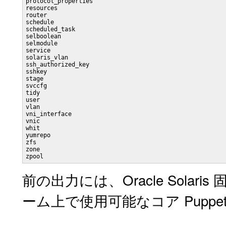
protocol_properties

resources

router

schedule

scheduled_task

selboolean

selmodule

service

solaris_vlan

ssh_authorized_key

sshkey

stage

svccfg

tidy

user

vlan

vni_interface

vnic

whit

yumrepo

zfs

zone

zpool
前の出力には、Oracle Sola
ーム上で使用可能なコア Pupp