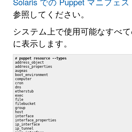
Solaris での Puppet 
参照してください。
システム上で使用可能なすべての 
に表示します。
# 
puppet resource --types
address_object

address_properties

augeas

boot_environment

computer

cron

dns

etherstub

exec

file

filebucket

group

host

interface

interface_properties

ip_interface

ip_tunnel
