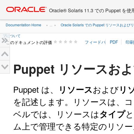
Go
oracle home
to
Oracle® Solaris 11.3 での Pupp
main
content
Documentation Home
Oracle Solaris での Puppet リソース
» ...
»
プについて
このドキュメントの評価
Puppet リソース
Puppet は、
および
リソース
リ
を記述します。リソースは、コ
ベルでは、リソースは
と
タイプ
ム上で管理できる特定のリソー