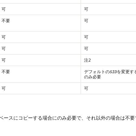
可
可
不要
可
可
可
可
可
可
注2
不要
デフォルトの
を変更す
SID
のみ必要
可
可
ベースにコピーする場合にのみ必要で、それ以外の場合は不要