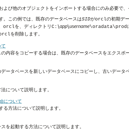
および他のオブジェクトをインポートする場合にのみ必要で、
す。この例では、既存のデータベースは
が
の初期デ
SID
orcl
。
を、ディレクトリ
\app\username
orcl
C:
\oradata\prod
を削除します。
orcl
いて
スの内容をコピーする場合は、既存のデータベースをエクスポ
のデータベースを新しいデータベースにコピーし、古いデータ
方法について説明します。
び開始について
て開始する方法について説明します。
ンスを起動する方法について説明します。