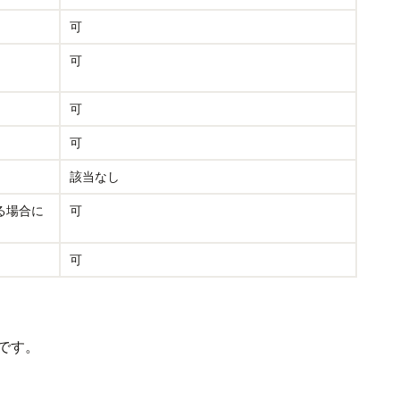
可
可
可
可
該当なし
る場合に
可
可
です。