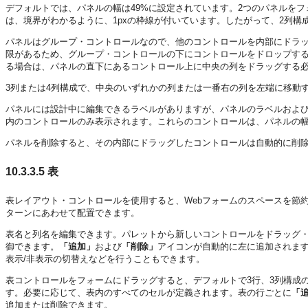
デフォルトでは、パネルの幅は49%に設定されています。2つのパネルを
は、境界がわかるように、1pxの枠線が付いています。したがって、2列構
パネルはグループ・コントロールなので、他のコントロールを内部にドラ
限があるため、グループ・コントロールの下にコントロールをドロップする
る場合は、パネルの直下にあるコントロール上に中央の列をドラッグする
3列または4列構成で、中央のいずれかの列または一番右の列を左端に移動
パネルには設計中に編集できるラベルがありますが、パネルのラベルおよ
内のコントロールのみ表示されます。これらのコントロールは、パネルの
パネルを削除すると、その内部にドラッグしたコントロールは自動的に削
10.3.3.5
表
表レイアウト・コントロールを使用すると、Webフォームのスペースを節
ターンにあわせて配置できます。
表名と列名を編集できます。パレットから新しいコントロールをドラッグ
御できます。
「追加」
および
「削除」
アイコンが自動的に左に追加されます
表示/非表示の切替えなどを行うこともできます。
表コントロールをフォームにドラッグすると、デフォルトで3行、3列構成の表が追
す。必要に応じて、表内のすべてのセルが定義されます。表の行ごとに
「
追加または削除できます。