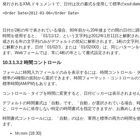
発行されるXMLドキュメントで、日付は次の書式を使用して標準のxsd:date書
<Order Date>2012-03-06</Order Date>
日付が2桁の年で表されている場合、80年前から20年後までの間の日付に調整さ
時間を使用すると、「01/11/12」という文字列は2012年1月11日と解釈さ
成される年の文字列のみがデフォルトの世紀に解析されます。1桁の文字列
に解釈されます。日付「01/02/3」または「01/02/003」は、同じパターンを
ます。Webフォームでは、常に4桁の年として書式設定されます。
10.3.1.3.2
時間コントロール
フォームに時間入力フィールドのみを表示するには、時間コントロール・
標準の4種類の規則から選択できます。時間フォーマット・コントロールのデフォ
標準時間(AM/PM)もあります。
コントロール・タイプを時間に変更すると、日付ピッカーは表示されませ
デフォルトの時間書式は「自動」です。「自動」が選択されている場合、
と、ロケールに依存しない特定の時間書式を指定できますが、お薦めしま
時間書式コントロールには、「自動」のほか、軍用と標準の両方の時間を使
ます。
hh:mm (18:30)