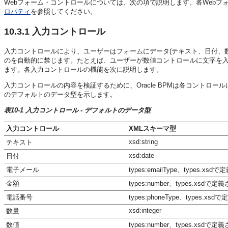
Webフォーム・コントロールについては、次の項で説明します。各Web
ロパティ
を参照してください。
10.3.1
入力コントロール
入力コントロールにより、ユーザーはフォームにデータ(テキスト、日付、
のを自動的に禁じます。たとえば、ユーザーが数値コントロールに文字を
ます。各入力コントロールの機能を次に説明します。
入力コントロールの内容を検証するために、Oracle BPMは各コントロ
のデフォルトのデータ型を示します。
表10-1 入力コントロール - デフォルトのデータ型
入力コントロール
XMLスキーマ型
xsd:string
テキスト
xsd:date
日付
電子メール
types:emailType、types.x
金額
types:number、types.xsdで
電話番号
types:phoneType、types.x
xsd:integer
数量
数値
types:number、types.xsdで