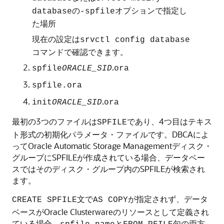
の
オプションで指定し
database
-spfile
た場所
現在の設定は
srvctl config database
コマンドで確認できます。
.
spfile
ORACLE_SID
ora
spfile.ora
.
init
ORACLE_SID
ora
最初の3つのファイルは
であり、4つ目はテキス
SPFILE
ト形式の初期化パラメータ・ファイルです。DBCAによ
ってOracle Automatic Storage Managementディスク・
グループにSPFILEが作成されている場合、データベー
スではそのディスク・グループ内のSPFILEが検索され
ます。
文で
が指定されず、データ
CREATE SPFILE
AS COPY
ベースがOracle Clusterwareのリソースとして定義され
ている場合、
と
句の両方