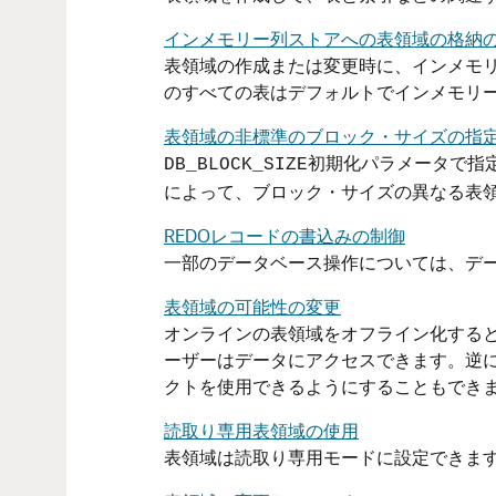
インメモリー列ストアへの表領域の格納
表領域の作成または変更時に、インメモ
のすべての表はデフォルトでインメモリ
表領域の非標準のブロック・サイズの指
初期化パラメータで指
DB_BLOCK_SIZE
によって、ブロック・サイズの異なる表
REDOレコードの書込みの制御
一部のデータベース操作については、デー
表領域の可能性の変更
オンラインの表領域をオフライン化する
ーザーはデータにアクセスできます。逆
クトを使用できるようにすることもでき
読取り専用表領域の使用
表領域は読取り専用モードに設定できま