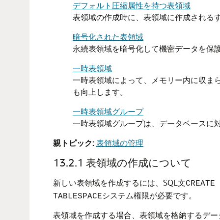
デフォルト圧縮属性を持つ表領域
表領域の作成時に、表領域に作成される
暗号化された表領域
永続表領域を暗号化して機密データを保
一時表領域
一時表領域によって、メモリー内に収ま
も向上します。
一時表領域グループ
一時表領域グループは、データベースに
親トピック:
表領域の管理
13.2.1
表領域の作成について
新しい表領域を作成するには、SQL文
CREATE 
システム権限が必要です。
TABLESPACE
表領域を作成する場合、表領域を格納するデー