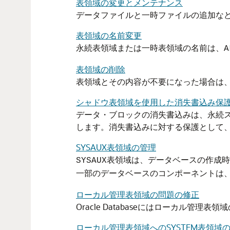
表領域の変更とメンテナンス
データファイルと一時ファイルの追加な
表領域の名前変更
永続表領域または一時表領域の名前は、
A
表領域の削除
表領域とその内容が不要になった場合は、
シャドウ表領域を使用した消失書込み保
データ・ブロックの消失書込みは、永続ス
します。消失書込みに対する保護として
SYSAUX表領域の管理
表領域は、データベースの作成時
SYSAUX
一部のデータベースのコンポーネントは
ローカル管理表領域の問題の修正
Oracle Databaseにはローカル管
ローカル管理表領域へのSYSTEM表領域