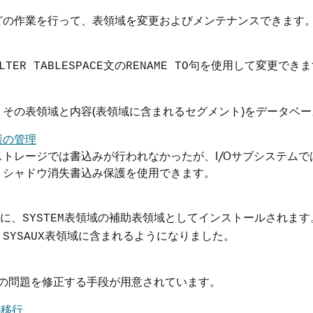
どの作業を行って、表領域を変更およびメンテナンスできます
文の
句を使用して変更できま
LTER TABLESPACE
RENAME TO
その表領域と内容(表領域に含まれるセグメント)をデータベ
護の管理
トレージでは書込みが行われなかったが、I/Oサブシステム
、シャドウ消失書込み保護を使用できます。
に、
表領域の補助表領域としてインストールされます
SYSTEM
、
表領域に含まれるようになりました。
SYSAUX
理表領域の問題を修正する手段が用意されています。
の移行