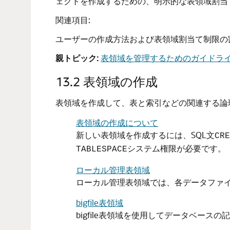
ェクトを作成するための、明示的な表領域割当
関連項目:
ユーザーの作成方法および表領域割当て制限の
親トピック:
表領域を管理するためのガイドラ
13.2
表領域の作成
表領域を作成して、表と索引などの関連する論
表領域の作成について
新しい表領域を作成するには、SQL文
CRE
システム権限が必要です。
TABLESPACE
ローカル管理表領域
ローカル管理表領域では、各データファ
bigfile表領域
bigfile表領域を使用してデータベー