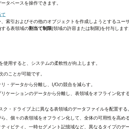
データベースを操作できます。
当て
ー、索引およびその他のオブジェクトを作成しようとするユー
納する表領域の
割当て制限
(領域の許容または制限)を付与します
を使用すると、システムの柔軟性が向上します。
次のことが可能です。
リ・データから分離し、I/Oの競合を減らす。
プリケーションのデータから分離し、表領域をオフライン化す
ィスク・ドライブ上に異なる表領域のデータファイルを配置する
がら、個々の表領域をオフライン化して、全体の可用性を高め
クティビティ、一時セグメント記憶域など、異なるタイプのデ