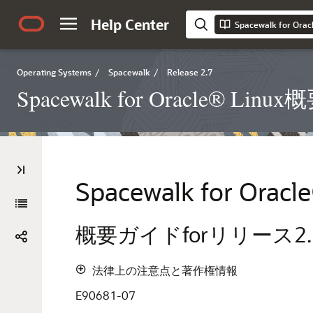
Help Center
Spacewalk for Or
Operating Systems
/
Spacewalk
/
Release 2.7
Spacewalk for Oracle® L
Spacewalk for
Oracle
概要ガイドforリリース2.
法律上の注意点と著作権情報
E90681-07