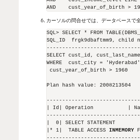
AND    cust_income_level LIKE 
カーソルの問合せでは、データベースで全
SQL> SELECT * FROM TABLE(DBMS_
SQL_ID  frgk9dbaftmm9, child n
------------------------------
SELECT cust_id, cust_last_name
WHERE  cust_city = 'Hyderabad'
 cust_year_of_birth > 1960

Plan hash value: 2008213504

------------------------------
| Id| Operation           | Na
------------------------------
|  0| SELECT STATEMENT        
|* 1|  TABLE ACCESS 
INMEMORY
 
------------------------------