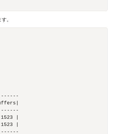
ます。
------

ffers|

------

1523 |

1523 |

------
