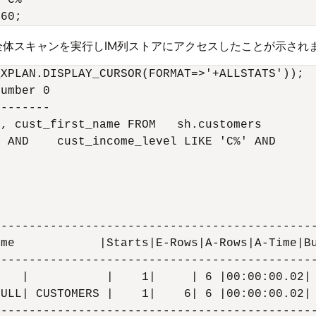
'C%' 

体スキャンを実行しIM列ストアにアクセスしたことが示され
XPLAN.DISPLAY_CURSOR(FORMAT=>'+ALLSTATS'));

umber 0

-------

, cust_first_name FROM   sh.customers

 AND    cust_income_level LIKE 'C%' AND

---------------------------------------------
me            |Starts|E-Rows|A-Rows|A-Time|Bu
---------------------------------------------
   |           |    1|     | 6 |00:00:00.02| 
FULL| CUSTOMERS |    1|    6| 6 |00:00:00.02| 
---------------------------------------------