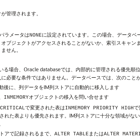
位付けが管理されます。
パラメータは
に設定されています。この場合、データベ
NONE
。オブジェクトがアクセスされることがないか、索引スキャンま
りません。
る場合、Oracle databaseでは、内部的に管理される
入に必要な条件ではありません。データベースでは、次のこと
動後に、列データをIM列ストアに自動的に移入します
、
オブジェクトの移入を問い合せます
INMEMORY
で変更された表は
で
CRITICAL
INMEMORY PRIORITY HIGH
された表よりも優先されます。IM列ストアに十分な領域がない場合、
。
ストアで記録されるまで、
または
ALTER TABLE
ALTER MATER