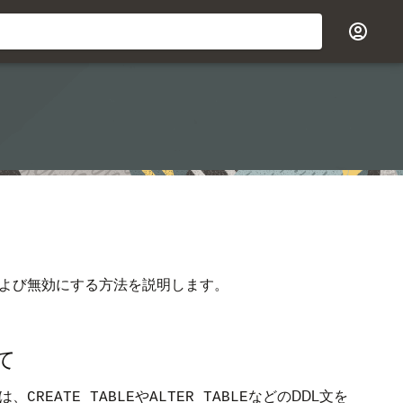
および無効にする方法を説明します。
て
は、
や
などのDDL文を
CREATE TABLE
ALTER TABLE