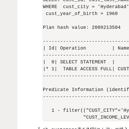
SELECT cust_id, cust_last_name
WHERE  cust_city = 'Hyderabad'
 cust_year_of_birth > 1960

Plan hash value: 2008213504

------------------------------
| Id| Operation         | Name
------------------------------
|  0| SELECT STATEMENT  |     
|* 1|  TABLE ACCESS FULL| CUST
------------------------------
Predicate Information (identif
------------------------------
   1 - filter(("CUST_CITY"='Hy