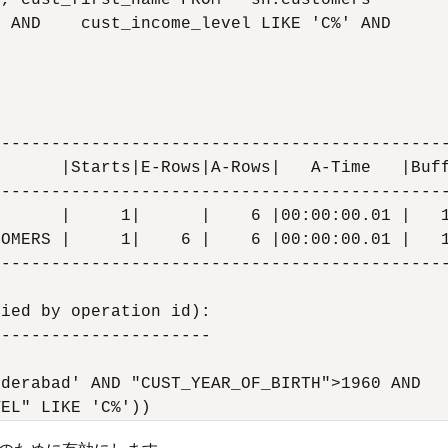
, cust_first_name FROM   sh.customers

 AND    cust_income_level LIKE 'C%' AND

---------------------------------------------
      |Starts|E-Rows|A-Rows|   A-Time   |Buff
---------------------------------------------
      |     1|      |    6 |00:00:00.01 |   1
OMERS |     1|    6 |    6 |00:00:00.01 |   1
---------------------------------------------
ied by operation id):

---------------------

derabad' AND "CUST_YEAR_OF_BIRTH">1960 AND
