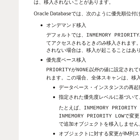
は、移入されないことがあります。
Oracle Databaseでは、次のように優先順
オンデマンド移入
デフォルトでは、
INMEMORY PRIORITY
てアクセスされるとき
のみ
移入されます
されない場合は、移入が起こることはあ
優先度ベース移入
が
以外
の値に設定されてい
PRIORITY
NONE
れます。この場合、全体スキャンは、移
データベース・インスタンスの再起
指定された優先度レベルに基づいて
たとえば、
INMEMORY PRIORITY 
で変更
INMEMORY PRIORITY LOW
で追加オブジェクトを移入しません
オブジェクトに対する変更がIM列