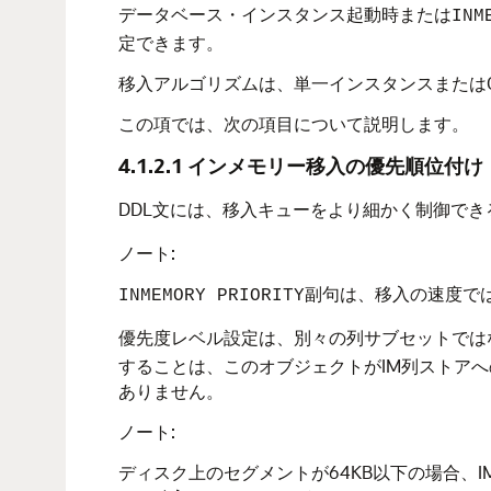
データベース・インスタンス起動時または
INM
定できます。
移入アルゴリズムは、単一インスタンスまたはOr
この項では、次の項目について説明します。
4.1.2.1
インメモリー移入の優先順位付け
DDL文には、移入キューをより細かく制御でき
ノート:
副句は、移入の速度で
INMEMORY PRIORITY
優先度レベル設定は、別々の列サブセットでは
することは、このオブジェクトがIM列ストア
ありません。
ノート:
ディスク上のセグメントが64KB以下の場合、