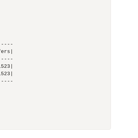
----

ers|

----

523|

523|

----
