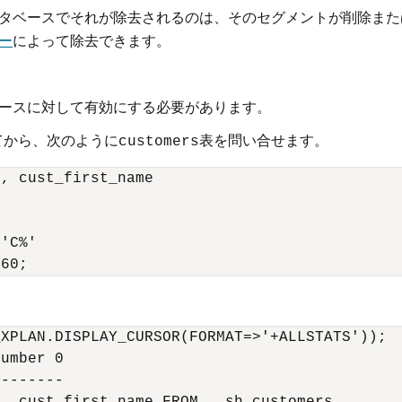
ータベースでそれが除去されるのは、そのセグメントが削除また
ー
によって除去できます。
ベースに対して有効にする必要があります。
てから、次のように
表を問い合せます。
customers
, cust_first_name 

 

'C%' 

960;
XPLAN.DISPLAY_CURSOR(FORMAT=>'+ALLSTATS'));

umber 0

-------
