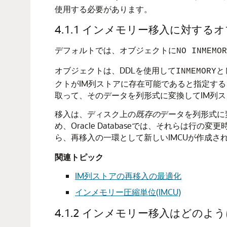
使用する必要があります。
4.1.1
インメモリー移入に対するオ
デフォルトでは、オブジェクトに
NO INMEMOR
オブジェクトは、DDLを使用して
と
INMEMORY
クトがIM列ストアに存在可能であると指定す
取って、そのデータを列形式に変換してIM列
移入は、ディスク上の
既存の
データを列形式に
め、Oracle Databaseでは、それらは
ら、再移入の一環として新しいIMCUが作成さ
関連トピック
IM列ストアの再移入の最適化
インメモリー圧縮単位(IMCU)
4.1.2
インメモリー移入はどのよう