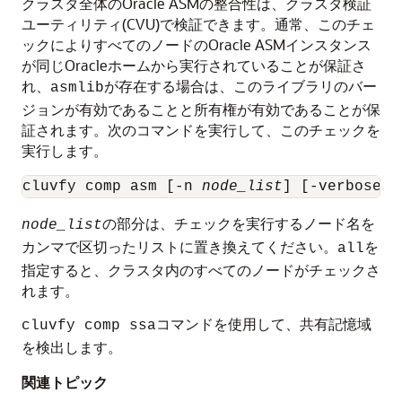
クラスタ全体のOracle ASMの整合性は、クラスタ検証
ユーティリティ(CVU)で検証できます。通常、このチェ
ックによりすべてのノードのOracle ASMインスタンス
が同じOracleホームから実行されていることが保証さ
れ、
が存在する場合は、このライブラリのバー
asmlib
ジョンが有効であることと所有権が有効であることが保
証されます。次のコマンドを実行して、このチェックを
実行します。
cluvfy comp asm [-n 
node_list
の部分は、チェックを実行するノード名を
node_list
カンマで区切ったリストに置き換えてください。
を
all
指定すると、クラスタ内のすべてのノードがチェックさ
れます。
コマンドを使用して、共有記憶域
cluvfy comp ssa
を検出します。
関連トピック