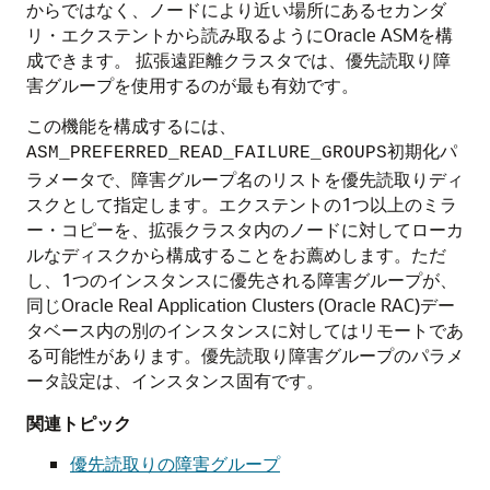
からではなく、ノードにより近い場所にあるセカンダ
リ・エクステントから読み取るように
Oracle ASM
を構
成できます。
拡張遠距離クラスタでは、優先読取り障
害グループを使用するのが最も有効です。
この機能を構成するには、
初期化パ
ASM_PREFERRED_READ_FAILURE_GROUPS
ラメータで、障害グループ名のリストを優先読取りディ
スクとして指定します。エクステントの1つ以上のミラ
ー・コピーを、拡張クラスタ内のノードに対してローカ
ルなディスクから構成することをお薦めします。ただ
し、1つのインスタンスに優先される障害グループが、
同じ
Oracle Real Application Clusters (Oracle RAC)
デー
タベース内の別のインスタンスに対してはリモートであ
る可能性があります。優先読取り障害グループのパラメ
ータ設定は、インスタンス固有です。
関連トピック
優先読取りの障害グループ