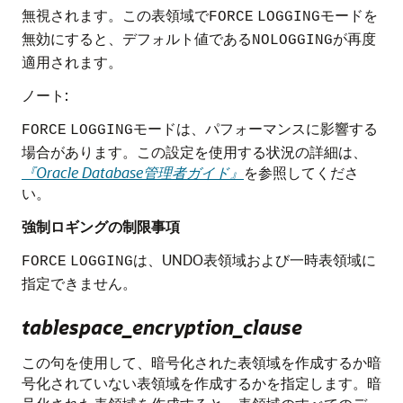
無視されます。この表領域で
モードを
FORCE
LOGGING
無効にすると、デフォルト値である
が再度
NOLOGGING
適用されます。
ノート:
モードは、パフォーマンスに影響する
FORCE
LOGGING
場合があります。この設定を使用する状況の詳細は、
『Oracle Database管理者ガイド』
を参照してくださ
い。
強制ロギングの制限事項
は、UNDO表領域および一時表領域に
FORCE
LOGGING
指定できません。
tablespace_encryption_clause
この句を使用して、暗号化された表領域を作成するか暗
号化されていない表領域を作成するかを指定します。暗