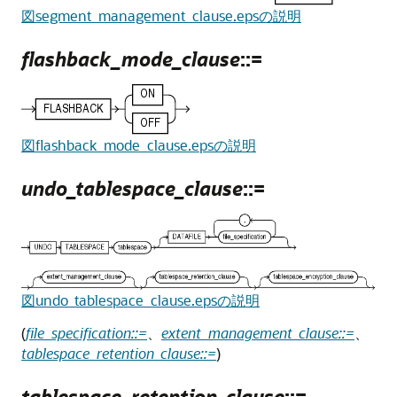
図segment_management_clause.epsの説明
flashback_mode_clause
::=
図flashback_mode_clause.epsの説明
undo_tablespace_clause
::=
図undo_tablespace_clause.epsの説明
(
file_specification::=
、
extent_management_clause::=
、
tablespace_retention_clause::=
)
tablespace_retention_clause
::=