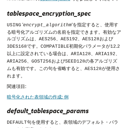
tablespace_encryption_spec
'
'を指定すると、使用す
USING
encrypt_algorithm
る暗号化アルゴリズムの名前を指定できます。有効なア
ルゴリズムは、
、
、
および
AES256
AES192
AES128
です。
初期化パラメータが
.
3DES168
COMPATIBLE
12
2
以上に設定されている場合は、
、
、
ARIA128
ARIA192
、
および
の各アルゴリズ
ARIA256
GOST256
SEED128
ムも有効です。この句を省略すると、
が使用さ
AES128
れます。
関連項目:
暗号化された表領域の作成: 例
default_tablespace_params
句を使用すると、表領域のデフォルト・パラ
DEFAULT