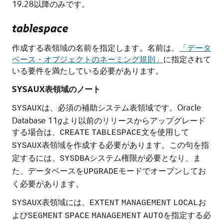
19.28以降のみです。
tablespace
作成する表領域の名前を指定します。名前は、
「データ
ベース・オブジェクトのネーミング規則」
に指定されて
いる要件を満たしている必要があります。
SYSAUX表領域のノート
は、必須の補助システム表領域です。Oracle
SYSAUX
Database 11
g
より以前のリリースからアップグレード
する場合は、
文を使用して
CREATE
TABLESPACE
表領域を作成する必要があります。この句を指
SYSAUX
定するには、
システム権限が必要となり、ま
SYSDBA
た、データベースを
モードでオープンしてお
UPGRADE
く必要があります。
表領域には、
お
SYSAUX
EXTENT
MANAGEMENT
LOCAL
よび
を指定する必
SEGMENT
SPACE
MANAGEMENT
AUTO