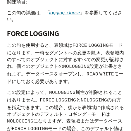
関連項目:
この句の詳細は、
「
logging_clause
」を参照してくださ
い。
FORCE LOGGING
この句を使用すると、表領域は
モード
FORCE
LOGGING
になります。一時セグメントへの変更を除き、表領域内
のすべてのオブジェクトに対するすべての変更が記録さ
れ、個々のオブジェクトの
設定が上書きさ
NOLOGGING
れます。データベースをオープンし、
モー
READ
WRITE
ドにしておく必要があります。
この設定によって、
属性が削除されること
NOLOGGING
はありません。
と
の両方
FORCE
LOGGING
NOLOGGING
を指定できます。この場合、後から表領域に作成される
オブジェクトのデフォルト・ロギング・モードは
になりますが、表領域またはデータベース
NOLOGGING
が
モードの場合、このデフォルト値は
FORCE
LOGGING