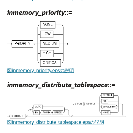
inmemory_priority
::=
図inmemory_priority.epsの説明
inmemory_distribute_tablespace
::=
図inmemory_distribute_tablespace.epsの説明