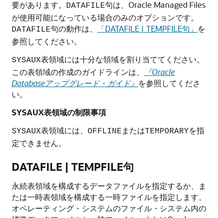
要があります。
句は、Oracle Managed Files
DATAFILE
が使用可能になっている場合のみのオプションです。
句の動作は、
「DATAFILE | TEMPFILE句」
を
DATAFILE
参照してください。
表領域には十分な領域を割り当ててください。
SYSAUX
この表領域の作成のガイドラインは、
『Oracle
Databaseアップグレード・ガイド』
を参照してくださ
い。
SYSAUX表領域の制限事項
表領域には、
または
を指
SYSAUX
OFFLINE
TEMPORARY
定できません。
DATAFILE | TEMPFILE句
永続表領域を構成するデータファイルを指定するか、ま
たは一時表領域を構成する一時ファイルを指定します。
オペレーティング・システムのファイル・システム内の