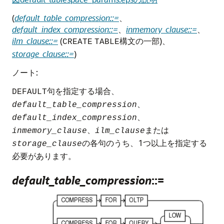
(
default_table_compression::=
、
default_index_compression::=
、
inmemory_clause::=
、
ilm_clause::=
(
構文の一部)、
CREATE
TABLE
storage_clause::=
)
ノート:
句を指定する場合、
DEFAULT
、
default_table_compression
、
default_index_compression
、
または
inmemory_clause
ilm_clause
の各句のうち、1つ以上を指定する
storage_clause
必要があります。
default_table_compression
::=