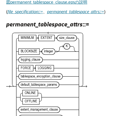
図permanent_tablespace_clause.epsの説明
(
file_specification::=
、
permanent_tablespace_attrs::=
)
permanent_tablespace_attrs
::=