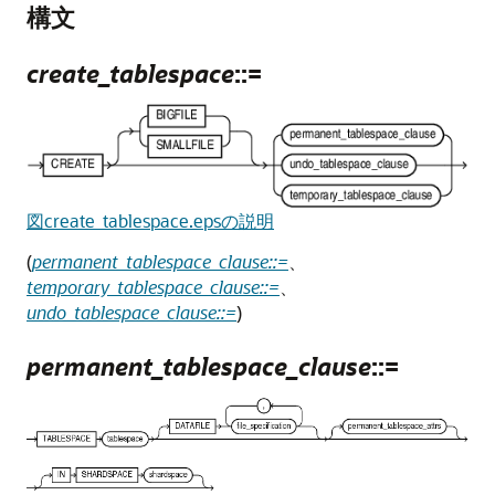
構文
create_tablespace
::=
図create_tablespace.epsの説明
(
permanent_tablespace_clause::=
、
temporary_tablespace_clause::=
、
undo_tablespace_clause::=
)
permanent_tablespace_clause
::=