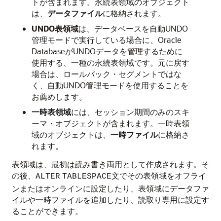
トが含まれます。永続表領域のオブジェクト
は、
データファイル
に格納されます。
UNDO表領域
は、データベースを自動UNDO
管理モードで実行している場合に、Oracle
DatabaseがUNDOデータを管理するために
使用する、一種の永続表領域です。元に戻す
場合は、ロールバック・セグメントではな
く、自動UNDO管理モードを使用することを
お薦めします。
一時表領域
には、セッション期間のみのスキ
ーマ・オブジェクトが含まれます。一時表領
域のオブジェクトは、
一時ファイル
に格納さ
れます。
表領域は、最初は読み書き両用として作成されます。そ
の後、
文でその表領域をオフライ
ALTER
TABLESPACE
ンまたはオンラインに設定したり、表領域にデータファ
イルや一時ファイルを追加したり、読取り専用に設定す
ることができます。