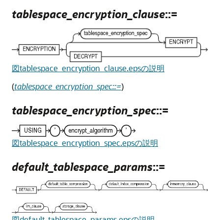
tablespace_encryption_clause
::=
図tablespace_encryption_clause.epsの説明
(
tablespace_encryption_spec::=
)
tablespace_encryption_spec
::=
図tablespace_encryption_spec.epsの説明
default_tablespace_params
::=
図default_tablespace_params.epsの説明