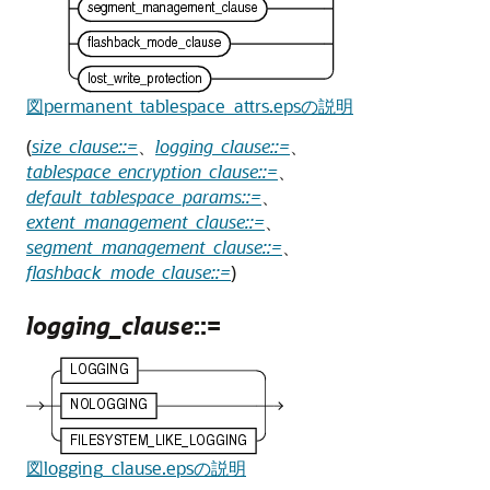
図permanent_tablespace_attrs.epsの説明
(
size_clause::=
、
logging_clause::=
、
tablespace_encryption_clause::=
、
default_tablespace_params::=
、
extent_management_clause::=
、
segment_management_clause::=
、
flashback_mode_clause::=
)
logging_clause
::=
図logging_clause.epsの説明