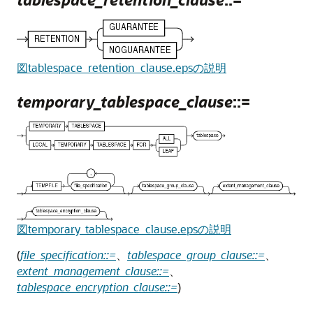
図tablespace_retention_clause.epsの説明
temporary_tablespace_clause
::=
図temporary_tablespace_clause.epsの説明
(
file_specification::=
、
tablespace_group_clause::=
、
extent_management_clause::=
、
tablespace_encryption_clause::=
)