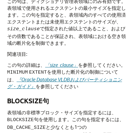
この句は、ディクショナリ管理表領域にのみ有効です。
表領域で使用されるエクステントの最小サイズを指定し
ます。この句を指定すると、表領域内のすべての使用済
エクステントまたは未使用エクステントのサイズが、
で指定された値以上であること、および
size_clause
その倍数であることが保証され、表領域における空き領
域の断片化を制御できます。
関連項目:
この句の詳細は、
「size_clause」
を参照してください。
を使用した断片化の制御について
MINIMUM
EXTENT
は、
『Oracle Database VLDBおよびパーティショニン
グ・ガイド』
を参照してください
BLOCKSIZE句
表領域の非標準ブロック・サイズを指定するには、
句を使用します。この句を指定するには、
BLOCKSIZE
と少なくとも1つの
DB_CACHE_SIZE