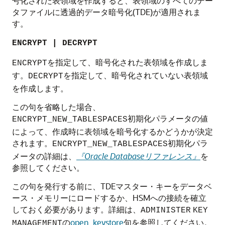
号化された表領域を作成すると、表領域のすべてのデー
タファイルに透過的データ暗号化(TDE)が適用されま
す。
ENCRYPT | DECRYPT
を指定して、暗号化された表領域を作成しま
ENCRYPT
す。
を指定して、暗号化されていない表領域
DECRYPT
を作成します。
この句を省略した場合、
初期化パラメータの値
ENCRYPT_NEW_TABLESPACES
によって、作成時に表領域を暗号化するかどうかが決定
されます。
初期化パラ
ENCRYPT_NEW_TABLESPACES
メータの詳細は、
『Oracle Databaseリファレンス』
を
参照してください。
この句を発行する前に、TDEマスター・キーをデータベ
ース・メモリーにロードするか、HSMへの接続を確立
しておく必要があります。詳細は、
ADMINISTER
KEY
の
open_keystore
句を参照してください。
MANAGEMENT