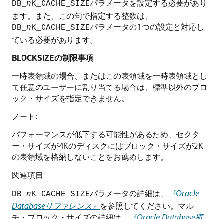
パラメータを設定する必要があり
DB_
n
K_CACHE_SIZE
ます。また、この句で指定する整数は、
パラメータの1つの設定と対応し
DB_
n
K_CACHE_SIZE
ている必要があります。
BLOCKSIZEの制限事項
一時表領域の場合、またはこの表領域を一時表領域とし
て任意のユーザーに割り当てる場合は、標準以外のブロ
ック・サイズを指定できません。
ノート:
パフォーマンスが低下する可能性があるため、セクタ
ー・サイズが4Kのディスクにはブロック・サイズが2K
の表領域を格納しないことをお薦めします。
関連項目:
パラメータの詳細は、
『Oracle
DB_
n
K_CACHE_SIZE
Databaseリファレンス』
を参照してください。マル
チ・ブロック・サイズの詳細は、
『Oracle Database概