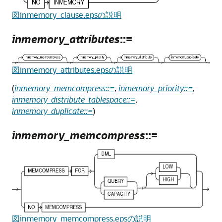
図inmemory_clause.epsの説明
inmemory_attributes
::=
図inmemory_attributes.epsの説明
(
inmemory_memcompress::=
,
inmemory_priority::=
,
inmemory_distribute_tablespace::=
,
inmemory_duplicate::=
)
inmemory_memcompress
::=
図inmemory_memcompress.epsの説明