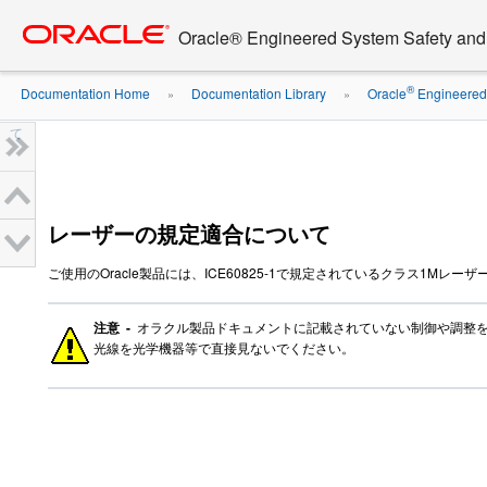
Go
oracle home
to
Oracle® Engineered System Safety an
main
content
®
Documentation Home
Documentation Library
Oracle
Engineered 
»
»
て
レーザーの規定適合について
ご使用のOracle製品には、ICE60825-1で規定されているクラス1M
注意 -
オラクル製品ドキュメントに記載されていない制御や調整を
光線を光学機器等で直接見ないでください。